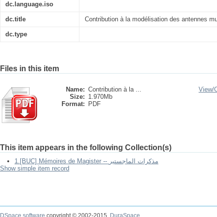
dc.language.iso
dc.title
Contribution à la modélisation des antennes mu
dc.type
Files in this item
Name:
Contribution à la ...
View/
Size:
1.970Mb
Format:
PDF
This item appears in the following Collection(s)
1.[BUC] Mémoires de Magister -- مذكرات الماجستير
Show simple item record
DSpace software
copyright © 2002-2015
DuraSpace