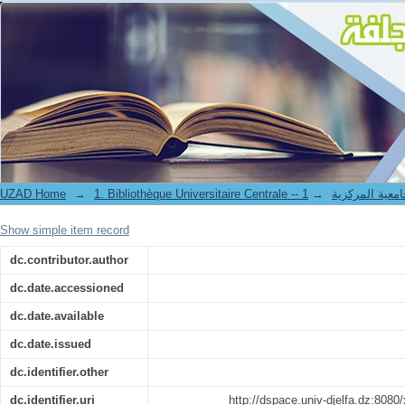
Contribution à la modélisation des antennes multifonction à m étamatér
UZAD Home
→
→
1. Bibliothèque Universitaire Centrale 
Show simple item record
dc.contributor.author
dc.date.accessioned
dc.date.available
dc.date.issued
dc.identifier.other
dc.identifier.uri
http://dspace.univ-djelfa.dz:808