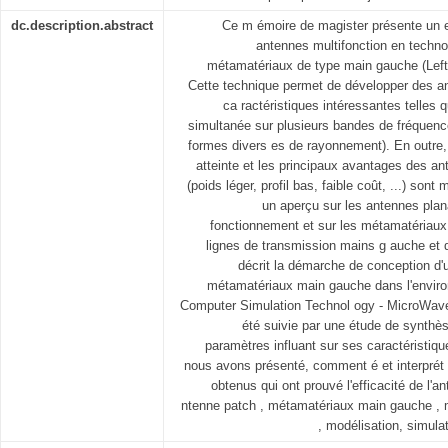
dc.description.abstract
Ce m émoire de magister présente un e
antennes multifonction en techn
métamatériaux de type main gauche (Lef
Cette technique permet de développer des 
ca ractéristiques intéressantes telles 
simultanée sur plusieurs bandes de fréquences
formes divers es de rayonnement). En outre,
atteinte et les principaux avantages des a
(poids léger, profil bas, faible coût, ...) son
un aperçu sur les antennes plan
fonctionnement et sur les métamatériaux
lignes de transmission mains g auche et d
décrit la démarche de conception d
métamatériaux main gauche dans l'envi
Computer Simulation Technol ogy - MicroWave 
été suivie par une étude de synthèse
paramètres influant sur ses caractéristiq
nous avons présenté, comment é et interprét é
obtenus qui ont prouvé l'efficacité de l'
ntenne patch , métamatériaux main gauche , m
, modélisation, simul