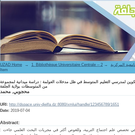
التكوين والعولمة : دراسة تحليلية لآليات التكوين لمدرسي التعليم المتوسط في ظل
UZAD Home
→
→
1. Bibliothèque Universitaire Centrale 
Item
التكوين والعولمة : دراسة تحليلية لآليات التكوين لمدرسي التعليم المتوسط في ظل
من المتوسطات بولاية الجلفة
محجوبي, محمد
URI:
http://dspace.univ-djelfa.dz:8080/xmlui/handle/123456789/1651
Date:
2019-07-04
Abstract:
: وفقا لمبدأ التراتبية والتسلسل المعرفي في تخصص علم اجتماع التربية، وللغوص أكثر في مجريات البحث العلمي جاءت أطروحة الدكتوراه هذه كتتمة لدراسات سابقة، بهدف عام هو معرفة واقع الوعي التربوي لدى فئات من الأساتذة الجزائريين من خلال التأثير الديداكتيكي والبيداغوجي المتمثل أولا: في وعاء طريقة التدريس في مرحلة اللسانس، وثانيا: من خلال مدخلية العوائق المجتمعية لدى مدرسي التعليم المتوسط بما تحتويه من عناصر وخصائص وبما تنطوي عليه من نفوذ رسمي وغير رسمي، فعال ومؤثر في مرحلة الماجيستير، وأخيرا من خلال تقويم أهم أسس ودعائم العملية التعليمية/التعلمية والمتمثلة في التكوين عموما بما يحمله هذا المصطلح من مطاطية واتساع مازال يمتد في اتجاهات عدة محلية ووطنية تقليدية وأخري عالمية تتزعمها مدخلات العولمة- بما تحمله من إيجابيات وسلبيات - التي تسببت في تغيير الواقع المجتمعي العالمي المتسم بالتذبذب المضطرب. نتحدث عن هذه المعوقات التكوينية التعليمية التي يمكنها أن تُؤثر من خلال العديد من الأبعاد السوسيولوجية التي يمكن الإشارة إلى بعضها – وفق أحد روافد النظرية البنائية الوظيفية - بما يُسمى بمنظور العائق الوظيفي لميرتون على أداء المدرس، ويمكن الإشارة إليها أيضا – وفق أحد روافد النظرية الماركسية المحدثة – بما سماه بيار بورديو بالهابيتوس والثقافة السائدة والثقافة المسيطرة...إلخ. يمكننا في هذه الدراسة أن نتحقق علميا بواسطة الأدوات العلمية والتقنيات المتاحة المختارة في تخصص علم اجتماع التربية حول كثير مما يطرح من خلال مختلف المصادر والمراجع عن ظاهرة التكوين لدى مدرسي التعليم المتوسط وتأثير بعض مدخلات العولمة فيها وذلك من خلال إحصاءات مبنية على مؤشرات استقرائية، ووصف وتحليل وتفسير سوسيولوجي وذلك للتأكد من صحة الفرضيات: *معرفة طبيعة العلاقة بين آليات التكوين الديداكتيكي لدى أساتذة التعليم المتوسط ومدخلات العولمة. *ومعرفة طبيعة العلاقة بين آليات التكوين الذاتي لدى أساتذة التعليم المتوسط ومدخلات العولمة. *ومعرفة طبيعة العلاقة بين آليات التكوين البيداغوجي لدى أساتذة التعليم المتوسط ومدخلات العولمة ويمكن عرض بعض نتائج هذه الدراسة يلي: إن مخططات تكوين الأساتذة عموما قبل أو أثناء الخدمة تفتقر في الجزائر إلى سياسة تدريب تقوم على أسس علمية واضحة، وما يمكن ملاحظته أنها تتسم بالارتجال والسطحية و ضعف الوعي التدريبي وقلة المرافق التدريبية، وضبابية الأهداف، وضعف أساليب التقويم و المتابعة التي توفر معطيات عن حقيقة مواصفات أداء الدرسين. هذه المخططات المختلفة من أهم ما يميزها أنها لم تعتمد عمليا على التنويع في استراتيجيات التدريب لضمان تلبية احتياجات المدرسين المتنوعة وتفريد عملية التدريب حسب فئات المدرسين، لأنها لم تعتمد سوى على دعاية البالونات الإعلامية، التي تعلن تطبيق بعض المقربات ذات المناهج الجديدة المستوردة من هنا وهناك، وغفلت المعطيات الواقعية سواء بالنسبة لفئة المؤطرين أو بالنسبة لفئة المدرسين، الذين لجئوا مرغمين إلى الاعتماد على خبرتهم الشخصية في البحث عن الوثائق والبرامج بهدف إقامة مجموعة من المكتسبات النظرية، وتحديث المعارف الأكاديمية ...إلخ، بهدف تكوين أنفسهم بأنفسهم. هناك أنواع ثلاثة من التكوين كل منها يعتمد على علوم متخصصة سواء ما تعلق منها بمختلف العلوم التربوية، أو تلك التي لها صلة بالعلوم الاجتماعية مثل علم الاجتماع والأنثروبولوجيا وعلم النفس، يحتاج المدرس الجزائري أن يعرفها ليطبقها في واقعه التربوي والتعليمي بذلك يمكن أن يتشكل وعيه التربوي. يمكن تفعيل دور المدارس العليا للأساتذة، وتوسيع تجربتها في مختلف الجامعات، بهدف تكوين الأساتذة تكوينا قبليا، وفتح المجال لمواصلة ذاك التكوين من ربطها بالمعاهد التكنولوجية، من خلال فتح دورات تغني المسار الخبراتي لكل أستاذ على أن يكون هذا التكوين مثمن اجتماعيا وماديا. بهذه الاقتراحات وغيرها من النتائج المستقاة من مختلف التجارب العالمية التي تسعى العولمة الايجابية إلى تجميعها ونشرها في مختلف الوسائط الاعلامية، يمكن أن يكون للتكوين قيمة تعمل على تصنيف كفاءات وقدرات الأستاذة، وبذلك فإن الوعي التربوي للأستاذ سيتعمق وسيثمر أداءا تربويا وتعليميا يؤثر في نتائج التحصيل عند التلاميذ والطلاب. In order to understand the reality of educational awareness among the groups of Algerian professors through the ideological and pedagogical influence represented by the following: In the method of teaching in the field of teaching, The second stage is through the introduction of societal obstacles to the teachers of intermediate education with its elements and characteristics, and its formal and informal influence, effective and influential at the master's level, and finally through evaluating the most important foundations of the educational / learning process, Examples in the configuration is generally the magnitude of this term of rubber and breadth still runs in several local and national trends in traditional global and other inputs led Alaolmh- with all its pros and cons - that caused global change societal reality characterized by volatile turbulent. We talk about these educational formative obstacles that can affect through many sociological dimensions, some of which, according to one of the tributaries of functional construct theory, can be referred to as the perspective of Merton's functional impediment to teacher performance. - what he called Pierre Bourdieu Balhabitos and the prevailing culture and dominant culture ... Etc. In this study, we can scientifically investigate the available scientific tools and techniques available in the field of Sociology of Education. This is done through a variety of sources and references on the phenomenon of formation among the teachers of intermediate education and the impact of some of the inputs of globalization through statistics based on inductive indicators, And a sociological interpretation in order to ascertain the validity of the hypotheses by: * Knowledge of the nature of the relationship between the mechanisms of the ideological composition of the teachers of middle education and the inputs of globalization. * And to know the nature of the relationship between the mechanisms of self-configuration among teachers of middle education and the inputs of globalization. * And know the nature of the relationship between the mechanisms of pedagogic composition among teachers of middle education and the inputs of globalization Some of the results of this study can be presented as follows: • In general, pre-service or in-service teacher training programs in Algeria lack a training policy based on clear scientific grounds, which can be observed as improvisational, superficial, weak training awareness, lack of training facilities, ambiguity of objectives and weak assessment and follow-up methods Performance specifications of the two lessons. • These different schemes are the most important thing that they do not depend on the diversification of training strategies to ensure that the needs of different teachers are met and that the training process is categorized according to the categories of teachers, because they rely only on advertising balloons, which announce the application of some new approaches imported from here and there The factual data, both for teachers and for teachers, who resorted to relying on their personal experience in searching for documents and programs with the aim of establishing a set of theoretical gains, updating academic knowledge, etc., Shares themselves. • There are three types of composition, each of which depends on specialized sciences, whether related to various educational sciences, or those related to social sciences such as sociology, anthropology and psychology, the Algerian teacher needs to know them to apply in the educational and educational reality that can be formed awareness of education . • Enable the role of higher schools for professors, and expand the experience in various universities, with the aim of forming teachers tribal formation, and open the way to continue the composition of the link to the technological institutes, through the opening of courses enrich the path of each professor's experience to be a social and material value. These suggestions and other results derived from the various international experiences that positive globalization seeks to collect and disseminate in the various media. The training can have a value that will classify the competencies and abilities of the professor and thus the educational awareness of the professor will deepen and produce educational and educational performance, And students. Afin de comprendre la réalité de la sensibilisation à l'éducation parmi les groupes de professeurs algériens à travers l'influence idéologique et pédagogique représentée par ce qui suit: Dans la méthode d'enseignement dans le domaine de l'enseignement, La deuxième étape consiste en l’introduction d’obstacles sociaux aux enseignants de l’enseignement intermédiaire, avec ses éléments et caractéristiques, et son influence formelle et informelle, efficace et influente au niveau de la maîtrise, et enfin en évaluant les fondements les plus importants du processus éducation / apprentissage, Des exemples dans la configuration est généralement l'ampleur de ce terme de caoutchouc et la largeur court encore plusieurs tendances locales et nationales dans les entrées mondiales et d'autres traditionnels a conduit Alaolmh- avec tous ses avantages et ses inconvénients - qui ont causé le changement global réalité sociale caractérisée par turbulente volatile. Nous parlons de ces obstacles formatifs éducatifs qui peuvent affecter de nombreuses dimensions sociologiques, dont certaines, selon l'un des affluents de la théorie de la construction fonctionnelle, peuvent être qualifiées de la perspective de l'obstacle fonctionnel de Merton à la performance des enseignants. - ce qu'il a appelé Pierre Bourdieu Balhabitos et la culture dominante et la culture dominante ... Etc. Dans cette étude, nous pouvons étudier scientifiquement les outils et techniques scientifiques disponibles dans le domaine de la sociologie de l’éducation, grâce à diverses sources et références sur le phénomène de la formation des enseignants de l’enseignement intermédiaire et l’impact de certains des apports de la mondialisation au moyen de statistiques basées sur des indicateurs inductifs, Et une interprétation sociologique pour vérifier la validité des hypothèses en: * Connaissance de la nature des relations entre les mécanismes de composition idéologique des enseignants de l’enseignement moyen et les intrants de la mond