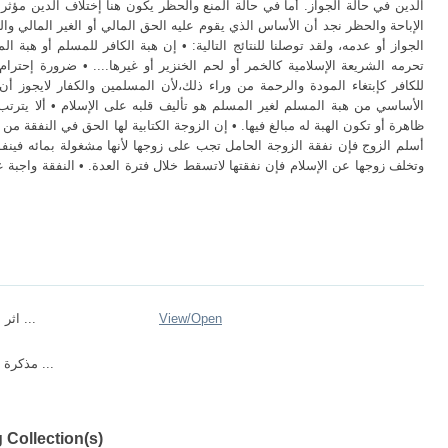
الدين في حالة الجواز. أما في حالة المنع والحظر يكون هنا إختلاف الدين مؤثر ع
الإباحة والحظر نجد أن الأساس الذي يقوم عليه الحق المالي أو الغير المالي وال
الجواز أو عدمه، ولقد توصلنا للنتائج التالية: • إن هبة الكافر للمسلم أو هبة
تحرمه الشريعة الإسلامية كالخمر أو لحم الخنزير أو غيرها.... • ضرورة إحترام
للكافر كإبتغاء المودة والرحمة من وراء ذلك،لأن المسلمين والكفار لايجوز 
الأساسي من هبة المسلم لغير المسلم هو تأليف قلبه على الإسلام • ألا يترتب
ظاهرة أو تكون الهبة له مبالغ فيها. • إن الزوجة الكتابية لها الحق في النفقة من
أسلم الزوج فإن نفقة الزوجة الحامل تجب على زوجها لأنها مشغولة بمائه فينف
وتخلف زوجها عن الإسلام فإن نفقتها لاتسقط خلال فترة العدة. • النفقة واجبة 
Open
View/
اثر اختلاف الدين ...
مذكرة ماستر أحوال ...
 Collection(s)