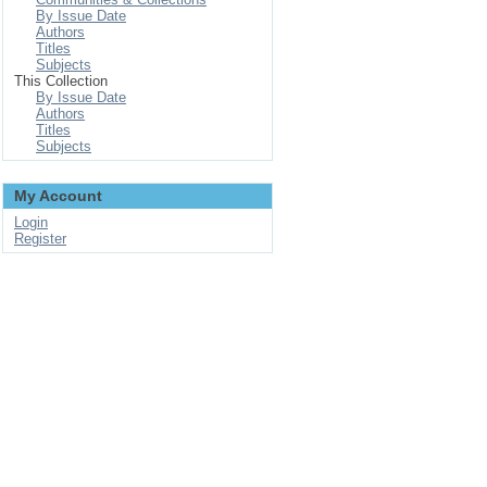
By Issue Date
Authors
Titles
Subjects
This Collection
By Issue Date
Authors
Titles
Subjects
My Account
Login
Register