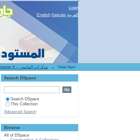
Login
العربية
français
English
View Item
→
2.[FDSP] Mémoires de master II -- مذكرات الماستر
Search DSpace
Search DSpace
This Collection
Advanced Search
Browse
All of DSpace
Communities & Collections