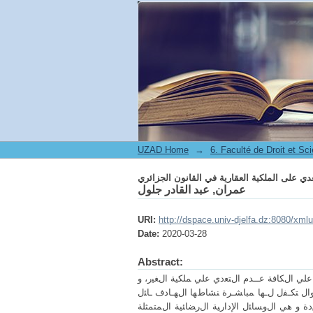
عدي على الملكية العقارية في القانون الجزائري
UZAD Home
→
عدي على الملكية العقارية في القانون الجزائري
عمران, عبد القادر جلول
URI:
http://dspace.univ-djelfa.dz:8080/xm
Date:
2020-03-28
Abstract:
ﻠﻲ اﻝﻜﺎﻓﺔ ﻋــدم اﻝﺘﻌدي ﻋﻠﻲ ﻤﻠﻜﻴﺔ اﻝﻐﻴر، و
وال ﺘﻜـﻔل ﻝـﻬﺎ ﻤﺒﺎﺸـرة ﻨﺸﺎطﻬﺎ اﻝﻬـﺎدف ـﺎﺌل
ة و ﻫﻲ اﻝوﺴﺎﺌل اﻹدارﻴﺔ اﻝرﻀﺎﺌﻴﺔ اﻝﻤﺘﻤﺜﻠﺔ