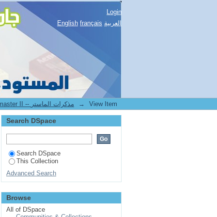
Login
العربية
français
English
View Item
→
2.[FDSP] Mémoires de master II -- مذكرات الماستر
Search DSpace
Search DSpace
This Collection
Advanced Search
Browse
All of DSpace
Communities & Collections