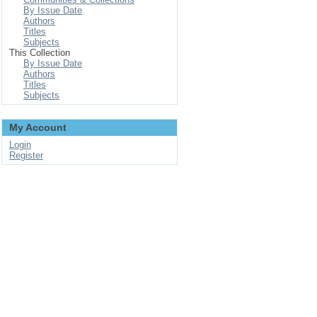
By Issue Date
Authors
Titles
Subjects
This Collection
By Issue Date
Authors
Titles
Subjects
My Account
Login
Register