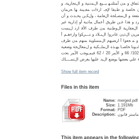
ق و ﻤن أﻤﺜﻠﺘـﻬ ﺒــﻴﻊ اﻝﻤدﻨﻴﺔ و اﻝﺘﺠﺎرﻴﺔ، و
ن ﺨﺎﺼﺔ و طﺒﻘﺎ ﻹﺠـ ارءات ﻤﻌـﻴﻨﺔ ﻬﺎ ﺤرﻤﺎن
ﻌﺔ و اﻝﻤﺼـﻠﺤﺔ اﻝﻌﺎﻤﺔ ، وﻝﻜـن ﻴﺤـدث و أن
د و ﻫذا ﻋـن طرﻴق أﻋﻤﺎل ﻤﺎدﻴﺔ أو إدارﻴﺔ ﻏﻴر
 اﻝﻌﻘﺎرﻴﺔ اﻝوطﻨﻴﺔ ﻤن طرف اﻷﻓ ارد ﻝﻴﺴت
 اﻝذﻴن ﻏﺎدروا اﻝﺒـﻼد و ﺘـــرﻜوا وارءﻫـم أ
ت و ﻤ ﺠﻌوا أ ارﻀﻴﻬم اﻝﻤﺴﻠوﺒﺔ ﻤﻨﻬم ﻤن طرف
ﻨـوﻨﺎ ﺨﺎﺼـﺎ ﺒﻬـذﻩ اﻝﻤﻠــﻜﻴﺔ و ﻝﻤﻌﺎﻝﺠﺔ وﻀﻌﻴﺔ
ﻫــذﻩ اﻷﻤﻼك اﻝﺸــﺎﻏرة آﻝت ﻤﻠﻜﻴﺔ اﻷﻤــﻼك اﻝﺸﺎﻏرة ﻝﻠدوﻝﺔ ، أو وﻀﻌت 102/ 66 و اﻷﻤر 20 / 62 ﻓﺒﻤـوﺠب اﻷﻤر ﺘﺤت
 ﻋﻠﻲ ﺒﻌﻀﻬﺎ ﺒوﻀﻊ اﻝﻴد ﻋﻠﻴﻬﺎ ﺒﻐرض اﻝﺘﻤــــﻠك
Show full item record
Files in this item
Name:
merged.pdf
Size:
1.191Mb
Format:
PDF
Description:
This item appears in the following