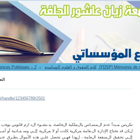
الت
6. Faculté de Droit et Sciences Politiques -- كلية الحقوق و العلوم السياسية
→
الت
lui/handle/123456789/2501
ﺘﻜرﻴس ﻤـﺒدأ ﻋدم اﻝﻤﺴـﺎس ﺒﺎﻝﻤﻠﻜﻴﺔ اﻝﺨﺎﺼﺔ، ﻴﺘ ﻨﺸـوء اﻝﺘ ازم ﻗﺎﻨوﻨﻲ ﻴوﺠب ﻋ
ﻝﻜن ﻗد ﺘﺤﺘﺎج اﻹدارة اﻝـﻌﺎﻤﺔ ﻤرﻜزﻴﺔ ﻜﺎﻨت أو ﻻ ﻤرﻜزﻴﺔ إﻝﻲ وﺴ ﻤـﺎدﻴﺔ أو أﻤـ
إﻝﻲ ﺘﺤﻘﻴق اﻝﻤﻨﻔﻌﺔ اﻝﻌﺎﻤﺔ ، ﻝﻬذا ﻓﻬـﻲ ﺘﺤﺼل ﻋﻠـﻲ ﻫذﻩ اﻷﻤوال ﺒطـرق ﻋدﻴد