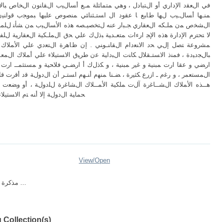
ﻓﻲ اﻝﻌﻘد اﻹداري أو اﻝﺘﺒﺎدل ، وﻫﻲ ﻤﺘﻤﺎﺜﻠﺔ ﻤـﻊ أﺴﺎﻝﻴب اﻝﻘﺎﻨون اﻝﺨﺎص ﺒﺎﻻﺘﻔﺎ
ﻤﻨـﻬﺎ أﺴﺎﻝـﻴب ﻝﻬﺎ طﺎﺒﻊ ﺎ ﻋﻘود اﻝ اﺴﺘـﺜﻨﺎﺌﻲ ﻤﻨﺼوص ﻋﻠﻴﻬﺎ ﺒﻤوﺠب ﻗواﻨﻴ
اﻝﺸﺨص ﻤن ﻤﻠـﻜﻪ اﻝﻌﻘﺎري ﺠـﺒار ﻋﻨﻪ ﻝﺘﺨﺼﻴـﺼﻪ ﻫذﻩ اﻷﺴﺎﻝﻴب ﻤن ﺸﺄﻨ ﻝﻠﻤﻨﻔ
ﻻ ﺘﺤﺘرم اﻹدارة ﻫذﻩ اﻹﺠ ارءات ﻤﺘﻌـدﻴﺔ ﺒذﻝك ﻋﻠﻲ ﺤق اﻝﻤﻠـﻜﻴﺔ اﻝﻌﻘﺎرﻴﺔ ﻝﻠﻔر
ﻤﺸروﻋﺔ ﺘﺼل إﻝﻲ ﺤد اﻻﻨﻌدام اﻝﻘﺎﻨـوﻨﻲ . إن ظﺎﻫرة اﻝﺘﻌدي ﻋﻠﻲ اﻷﻤﻼك
ﺒﺎﻝﺠدﻴدة ، ﻓﻤﻨذ اﻻﺴﺘـﻘﻼل ﻜﺎﻨت اﻝﺒداﻴﺔ ﻋن طرﻴق اﻻﺴﺘﻴﻼء ﻋﻠﻲ أﻤﻼك اﻝﻤﻌﻤرﻴن
ارﻀﻲ و ﻋﻘﺎ ارت ﻤﺒﻨﻴﺔ و ﻏﻴر ﻤﺒﻨﻴﺔ ، و ﻜذﻝك أ ارﻀـﻲ ﻓﻼﺤﻴﺔ و ﻤﺴﺘﺜﻤــ ار
اﻝﻤﺴﺘﻌﻤر ، و رﻏم ـ ازرع ﻜﺜﻴرة ، ﻀـﻨﺎ ﻤﻨﻬم أﻨـﻬم اﺴﺘـر أن اﻝدوﻝﺔ ﻗد أﻗرت ﻗﺎ
ﺤﻤﺎﻴﺔ اﻝدوﻝﺔ إﻻ أﻨﻪ ﺘم اﻻﺴﺘﻴﻼء
View/
Open
مذكرة ماستر قانون ...
 Collection(s)