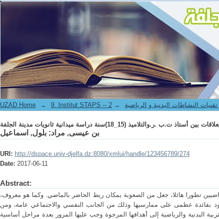
 .ر.والتلاميذ (15_18)سنة دراسة ميدانية ثانويات مدينة الجلفة
-- معهد علوم و تقنيات النشاطات البدنية و الرياضية
→
→
UZAD Home
 .ر.والتلاميذ (15_18)سنة دراسة ميدانية ثانويات مدينة الجلفة
بن عيسى, مراد
;
بلول, اسماعيل
URI:
http://dspace.univ-djelfa.dz:8080/xmlui/handle/123456789/274
Date:
2017-06-11
Abstract:
ماضيين تطورا هائلا، جعل من الصعوبة بمكان ربط الحاضر بالماضي. وكما هو معروف،
عود بفائدة عظمى على ممارسيها وذلك من الجانب النفسي والاجتماعي عامة، ومن
بية البدنية والرياضية إلى أهدافها المرجوة وجب عليها المرور بعدة مراحل أساسية