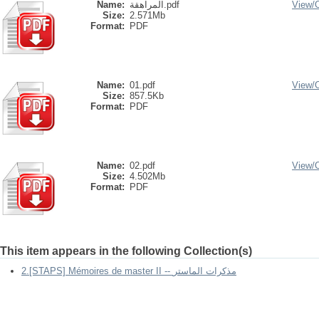
View/
المراهقة.pdf
Name:
Size:
2.571Mb
Format:
PDF
Name:
01.pdf
View/
Size:
857.5Kb
Format:
PDF
Name:
02.pdf
View/
Size:
4.502Mb
Format:
PDF
This item appears in the following Collection(s)
2.[STAPS] Mémoires de master II -- مذكرات الماستر