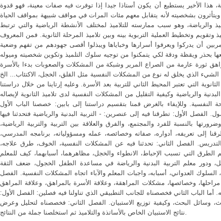
ضية، هذا الأخير يستطيع أن يكون أستاذا جيدا إذا توفرت فيه صفات معينة، فهو قدوة
م ويتأثرون بشخصيته لأنه يتقابل معهم مئات المرات في مواقف شبيهة بمواقف الحياة
ميذ والرياضة، وهو سبب ممارسته للتلاميذ لمختلف الأنشطة الرياضية والتي ترتبط
 وتقويم وتخطيط العملية التربوية بينه وبين تلاميذ المرحلة الثانوية. فمن المعروف
ين أن يدركوا ويعرفوا أسرارها وخباياها ويبذلوا أقصى جهودهم من تفهم وضعية
ها بحذر ويقظة ودقة لكي يتمكنوا من توجيه سلوك التلميذ وتكوين شخصيته وميوله
راهق ثورة عارمة من الصراع المرير وشبكة من المشكلات والصعوبات بدءا بالأسرة
 الشيء الذي يخلق له نوع من المشكلات النفسية مثل القلق، الخجل، الاكتئاب... الخ
وية التي تعتبر المحيط الثاني للتربية بعد الأسرة. وعليه إرتاينا من خلال دراستنا
بدنية والرياضية وكيفية التقليل من المشكلات النفسية لدى تلاميذ الثانوية لإيصاله
حة النفسية. وللإيفاء بالغرض قمنا بتقسيم دراستنا إلى بابين: خصصنا الباب الأول
الفصل الأول: تطرقنا فيه إلى عنصرين: - التربية البدنية والرياضية فتحدثنا فيها
ضرورتها بالنسبة للفرد والمجتمع، والفرق والعلاقة بين التربية والتربية الرياضية،
تطرقنا إلى تعريفه، أدواره، صفاته وخصائصه، عمله ومسؤولياته، برنامجه المدرسي،
 التدريس. الفصل الثاني: تحدثنا فيه عن المشكلات النفسية، الخوف، طرق علاجه،
 الطرق التي تسبب الإحباط، الانطواء والخجل، مظاهرهما، أسبابهما، كيف للمعلم
ل، ودور معلم التربية البدنية والرياضة في مساعدة الطفل الخجول، ضعف الثقة
السلوك العدواني، أسبابه، واجبات المعلم والآباء اتجاه المشكلات النفسية. الفصل
، مراحلها، وخصائصها، مشكلات المراهقة، وعلاقة الأسرة بالمراهق، وعلاقة المراهق
. أما الباب الثاني فخصصناه للجانب التطبيقي الذي تناولنا فيه فصلين: الفصل الأول:
حث، وسائل البحث، وكيفية توزيع الاستبيان. الفصل الثاني: فخصصناه لتحليل وعرض
نتائج الاستبيان الخاص بالأساتذة والتلاميذ ثم استخلصنا جملة من النتائج.