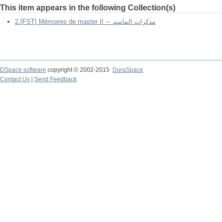
This item appears in the following Collection(s)
2.[FST] Mémoires de master II -- مذكرات الماستر
DSpace software
copyright © 2002-2015
DuraSpace
Contact Us
|
Send Feedback