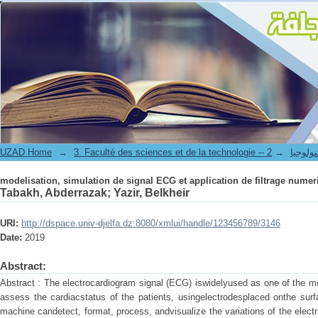
modelisation, simulation de signal ECG et application de filtrage numer
UZAD Home
→
→
3. Faculté des science
modelisation, simulation de signal ECG et application de filtrage numer
Tabakh, Abderrazak
;
Yazir, Belkheir
URI:
http://dspace.univ-djelfa.dz:8080/xmlui/handle/123456789/3146
Date:
2019
Abstract:
Abstract : The electrocardiogram signal (ECG) iswidelyused as one of the mos
assess the cardiacstatus of the patients, usingelectrodesplaced onthe surf
machine candetect, format, process, andvisualize the variations of the electri