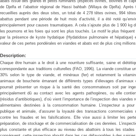
abats issue des grands et petits ruminants (espèces ovines, bovines et cap
de Djelfa et l’abattoir régional de Hassi bahbah (Wilaya de Djelfa). Aprè
recueillies auprès des deux sites, un total de 4 278 têtes ovines, 994 tête
abattus pendant une période de huit mois d’activité, il a été noté qu’env
principalement pour causes traumatiques. A cela s’ajoute plus de 1 900 kg d
les poumons et les foies qui sont les plus touchés. Le motif le plus fréquent
par la présence de kyste hydatique (Hydatidose pulmonaire et hépatique) e
valeur de ces pertes pondérales en viandes et abats est de plus cinq millions
Description:
Chaque être humain a le droit à une nourriture suffisante, saine et diété
correspondante aux traditions culturelles (FAO, 1996). La viande constitue 
30% selon le type de viande, et minéraux (fer) et notamment la vitamine
animaux de boucherie émanant de différents types d’élevages d’animaux 
pourrait présenter un risque à la santé des consommateurs soit par inges
principalement dû au contact avec les agents pathogènes, ou elle contie
(résidus d’antibiotiques), d’où vient l’importance de l’inspection des viand
alimentaires destinées à la consommation humaine. L’inspecteur a pour 
publique et animale, d’assurer la loyauté des transactions commerciales na
contre les fraudes et les falsifications. Elle vise aussi à limiter les pe
préparation, de stockage et de commercialisation de ces denrées. L’inspectio
plus constante et plus efficace au niveau des abattoirs à tous les stades 
conséquent, cette inspection aboutit dans les cas défavorables à des saisies q