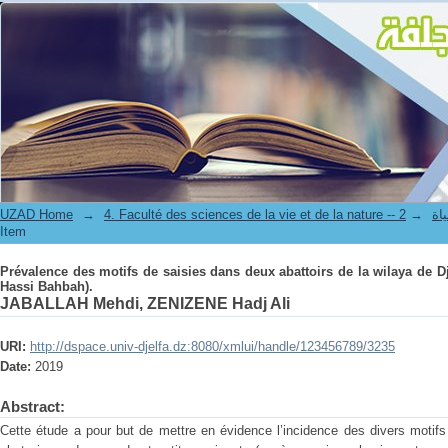
Prévalence des motifs de saisies dans deux abattoirs de la wilaya de Djel
UZAD Home
→
→
4. Facul
Item
Prévalence des motifs de saisies dans deux abattoirs de la wilaya de Djel
Hassi Bahbah).
JABALLAH Mehdi, ZENIZENE Hadj Ali
URI:
http://dspace.univ-djelfa.dz:8080/xmlui/handle/123456789/3235
Date:
2019
Abstract:
Cette étude a pour but de mettre en évidence l’incidence des divers motif