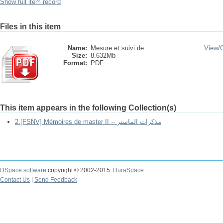
Show full item record
Files in this item
Name:
Mesure et suivi de ...
View/
Size:
8.632Mb
Format:
PDF
This item appears in the following Collection(s)
2.[FSNV] Mémoires de master II -- مذكرات الماستر
DSpace software
copyright © 2002-2015
DuraSpace
Contact Us
|
Send Feedback