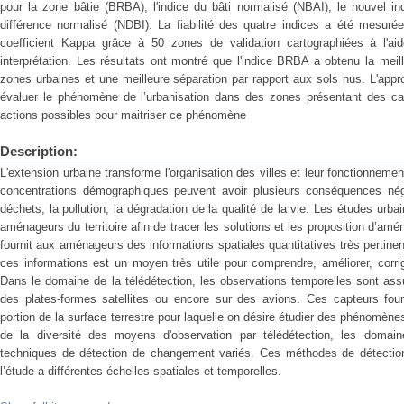
pour la zone bâtie (BRBA), l'indice du bâti normalisé (NBAI), le nouvel ind
différence normalisé (NDBI). La fiabilité des quatre indices a été mesurée
coefficient Kappa grâce à 50 zones de validation cartographiées à l'aid
interprétation. Les résultats ont montré que l'indice BRBA a obtenu la meil
zones urbaines et une meilleure séparation par rapport aux sols nus. L'appr
évaluer le phénomène de l’urbanisation dans des zones présentant des carac
actions possibles pour maitriser ce phénomène
Description:
L'extension urbaine transforme l'organisation des villes et leur fonctionnemen
concentrations démographiques peuvent avoir plusieurs conséquences néga
déchets, la pollution, la dégradation de la qualité de la vie. Les études urba
aménageurs du territoire afin de tracer les solutions et les proposition d’amé
fournit aux aménageurs des informations spatiales quantitatives très pertinen
ces informations est un moyen très utile pour comprendre, améliorer, corrige
Dans le domaine de la télédétection, les observations temporelles sont as
des plates-formes satellites ou encore sur des avions. Ces capteurs fou
portion de la surface terrestre pour laquelle on désire étudier des phénomèn
de la diversité des moyens d'observation par télédétection, les domain
techniques de détection de changement variés. Ces méthodes de détection
l’étude a différentes échelles spatiales et temporelles.