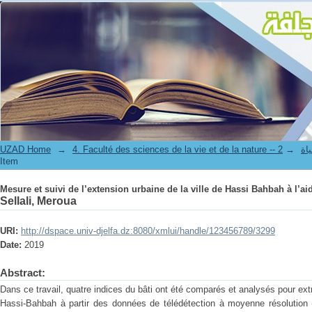
Mesure et suivi de l’extension urbaine de la ville de Hassi Bahbah à l’ai
UZAD Home
→
→
4. Facul
Item
Mesure et suivi de l’extension urbaine de la ville de Hassi Bahbah à l’ai
Sellali, Meroua
URI:
http://dspace.univ-djelfa.dz:8080/xmlui/handle/123456789/3299
Date:
2019
Abstract:
Dans ce travail, quatre indices du bâti ont été comparés et analysés pour extr
Hassi-Bahbah à partir des données de télédétection à moyenne résolution (