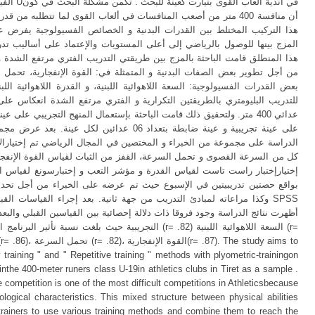
أن منافسة 400 متر من أصعب المنافسات في ألعاب القوى لما تتطلبه م
هذا التركيب المختلط بين القدرات البدنية و الخصائص الفسيولوجية يفرض 
المزج بينها للوصول بالرياضي إلى أعلى المستويات والإعتماد على أساليب تد
هذا المنطلق قامت الباحثة بالمزج بين طريقتي التدريب الفتري مرتفع الشدة و 
من أجل تطوير بعض الصفات البدنية و المتمثلة في: القوة الإنفجارية، تحمل 
بعض القدرات الفسيولوجية: السعة اللاهوائية اللبنية، و القدرة اللاهوائية ال
للتدريب البليومتري بالطريقتين التكرارية و الفتري مرتفع الشدة انعكاس على
على عينة تجريبية و عينة ضابطة بتعداد 06 عدائين 
كل من السرعة القصوى و تحمل السرعة، القفز من الثبات لقياس القوة الإنفجار
بواقع حصتين تدريبيتين في الإسبوع حيث تم عرضه على الخبراء من أجل تحدي
وكذا مراعاته لمبادئ التدريب من جهة ثانية. بعد إجراء القياسات القبل SPSS
أظهرت نتائج الدراسة وجود فروقا ذات دلالة إحصائية بين القياسين القبلي والب
التجريبية حيث بلغت نس (r= .82) السعة اللاهوائية اللبنية (r=
y training " and " Repetitive training " methods with plyometric-trainingon
nthe 400-meter runers class U-19in athletics clubs in Tiret as a sample .
 competition is one of the most difficult competitions in Athleticsbecause
iological characteristics. This mixed structure between physical abilities
 trainers to use various training methods and combine them to reach the