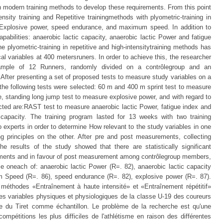
on modern training methods to develop these requirements. From this point
nsity training and Repetitive trainingmethods with plyometric-training in
: Explosive power, speed endurance, and maximum speed. In addition to
pabilities: anaerobic lactic capacity, anaerobic lactic Power and fatigue
 plyometric-training in repetitive and high-intensitytraining methods has
l variables at 400 metersruners. In order to achieve this, the researcher
mple of 12 Runners, randomly divided on a contrôlegroup and an
 After presenting a set of proposed tests to measure study variables on a
 the following tests were selected: 60 m and 400 m sprint test to measure
standing long jump test to measure explosive power, and with regard to
ected are:RAST test to measure anaerobic lactic Power, fatigue index and
apacity. The training program lasted for 13 weeks with two training
experts in order to determine How relevant to the study variables in one
ng principles on the other. After pre and post measurements, collecting
 results of the study showed that there are statistically significant
ments and in favour of post measurement among contrôlegroup members,
e oneach of: anaerobic lactic Power (R=. 82), anaerobic lactic capacity
m Speed (R=. 86), speed endurance (R=. 82), explosive power (R=. 87).
x méthodes «Entraînement à haute intensité» et «Entraînement répétitif»
es variables physiques et physiologiques de la classe U-19 des coureurs
e du Tiret comme échantillon. Le problème de la recherche est qu'une
mpétitions les plus difficiles de l'athlétisme en raison des différentes