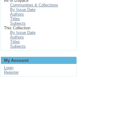
All of DSpace
Communities & Collections
By Issue Date
Authors
Titles
Subjects
This Collection
By Issue Date
Authors
Titles
Subjects
My Account
Login
Register