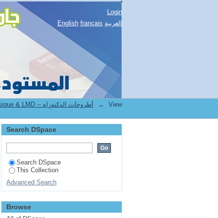
Login
English
français
العربية
2.[BUC] Thèses de Doctorat Classique & LMD -- أطروحات الدكتوراه
→
View
Search DSpace
Search DSpace
This Collection
Advanced Search
Browse