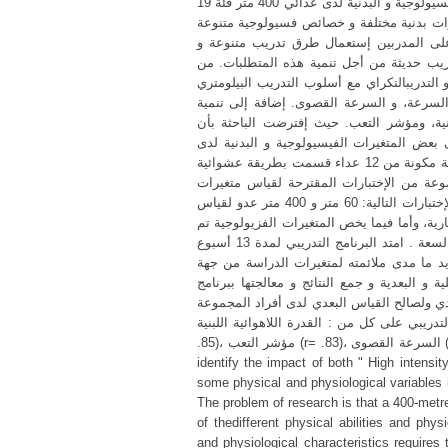
الفيسيولوجية و البدنية لدى عدائي 400 متر فئة 19 Uفي أندية ألعاب القوى بتيارت كعينة للبحث . تكمن مشكلة البحث في كون
ن قدرات بدنية مختلفة و خصائص فسيولوجية متنوعة
على المدربين إستعمال طرق تدريب متنوعة و
ريب حديثة من أجل تنمية هذه المتطلبات. من
التدريبالتكراي مع أسلوب التدريب البيلومتري
السرعة، و السرعة القصوى. إضافة إلى تنمية
لبنية، ومؤشر التعب. حيث إفترضت الباحثة بأن
 بعض المتغيرات الفيسيولوجية و البدنية لدى
عدائي 400 متر. ولتحقيق ذلك قامت الباحثة بإستعمال المنهج التجريبي على عينة مكونة من 12 عداء قسمت بطريقة عشوائية
لكل عينة. بعد عرض مجموعة من الإختبارات المقترحة لقياس متغيرات
الدراسة على مجموعة من الخبراء و المختصين في المجال الرياضي تم إختيارالإختبارات التالية: 60 متر و 400 متر عدو لقياس
ية، وأما فيما يخص المتغيرات الفزيولوجية تم
إختيارإختبار راست تاست لقياس القدرة و مؤشر التعب و إختبارسونغ لقياس السعة . امتد البرنامج التدريبي لمدة 13 أسبوع
د ما مدى ملائمته لمتغيرات الدراسة من جهة
ية و البعدية و جمع النتائج و معالجتها ببرنامج
عدي ولصالح القياس البعدي لدى أفراد المجموعة
بة تأثير البرنامج التدريبي على كل من : القدرة اللاهوائية اللبنية
.85)، مؤشر التعب (r= .83)، السرعة القصوى (r= .86)، تحمل السرعة (r= .82)، القوة الإنفجارية(r= .87). The study aims to
identify the impact of both " High intensit
some physical and physiological variables i
The problem of research is that a 400-metre
of thedifferent physical abilities and phys
and physiological characteristics requires