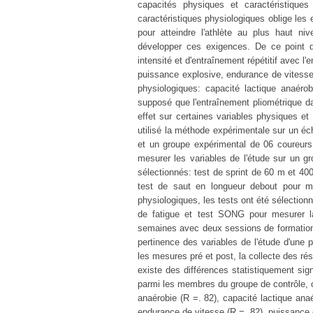
capacités physiques et caractéristiques
caractéristiques physiologiques oblige les 
pour atteindre l'athlète au plus haut n
développer ces exigences. De ce point 
intensité et d'entraînement répétitif avec l
puissance explosive, endurance de vitess
physiologiques: capacité lactique anaéro
supposé que l'entraînement pliométrique da
effet sur certaines variables physiques et
utilisé la méthode expérimentale sur un éch
et un groupe expérimental de 06 coureurs
mesurer les variables de l'étude sur un gr
sélectionnés: test de sprint de 60 m et 40
test de saut en longueur debout pour me
physiologiques, les tests ont été sélectio
de fatigue et test SONG pour mesurer l
semaines avec deux sessions de formation 
pertinence des variables de l'étude d'une p
les mesures pré et post, la collecte des rés
existe des différences statistiquement sig
parmi les membres du groupe de contrôle, 
anaérobie (R =. 82), capacité lactique anaé
endurance de vitesse (R =. 82), puissance 