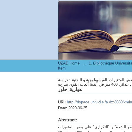
اثر التدريب البليومتري بطريقتي " الفتري المرتفع الشدة و " التكراري " على بعض المتغيرات الفيسيولوجية و البدنية : دراسة ميدانية اجريت على عدائي 400 متر في أندية ألعاب
القوى بتيارت
UZAD Home
→
Item
عض المتغيرات الفيسيولوجية و البدنية : دراسة
 ألعاب القوى بتيارت
هوارية, حلوز
URI:
http://dspace.univ-djelfa.dz:8080/xm
Date:
2020-06-25
Abstract:
تفع الشدة" و "التكراري" على بعض المتغيرات