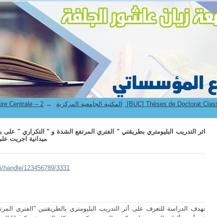
→
1. Bibliothèque Universitaire Centrale -- المكتبة الجامعية المركزية
اثر التدريب البليومتري بطريقتي " الفتري المرتفع الشدة و " التكراري " على ب
ميدانية اجريت على عدائي 400 متر في أندية
lui/handle/123456789/3331
تهدف الدراسة للتعرف على أثر التدريب البليومتري بالطريقتين "الفتري المر