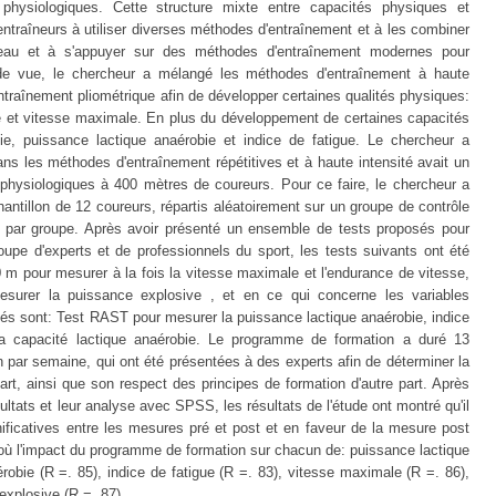
 physiologiques. Cette structure mixte entre capacités physiques et
entraîneurs à utiliser diverses méthodes d'entraînement et à les combiner
iveau et à s'appuyer sur des méthodes d'entraînement modernes pour
de vue, le chercheur a mélangé les méthodes d'entraînement à haute
'entraînement pliométrique afin de développer certaines qualités physiques:
e et vitesse maximale. En plus du développement de certaines capacités
bie, puissance lactique anaérobie et indice de fatigue. Le chercheur a
ns les méthodes d'entraînement répétitives et à haute intensité avait un
 physiologiques à 400 mètres de coureurs. Pour ce faire, le chercheur a
antillon de 12 coureurs, répartis aléatoirement sur un groupe de contrôle
 par groupe. Après avoir présenté un ensemble de tests proposés pour
oupe d'experts et de professionnels du sport, les tests suivants ont été
0 m pour mesurer à la fois la vitesse maximale et l'endurance de vitesse,
surer la puissance explosive , et en ce qui concerne les variables
nnés sont: Test RAST pour mesurer la puissance lactique anaérobie, indice
a capacité lactique anaérobie. Le programme de formation a duré 13
par semaine, qui ont été présentées à des experts afin de déterminer la
art, ainsi que son respect des principes de formation d'autre part. Après
ultats et leur analyse avec SPSS, les résultats de l'étude ont montré qu'il
nificatives entre les mesures pré et post et en faveur de la mesure post
où l'impact du programme de formation sur chacun de: puissance lactique
robie (R =. 85), indice de fatigue (R =. 83), vitesse maximale (R =. 86),
explosive (R =. 87).