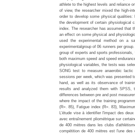
athlete to the highest levels and reliance 
of view, the researcher mixed the high-inte
order to develop some physical qualities
the development of certain physiological ca
index. The researcher has assumed that the
an effect on some physical and physiologica
used the experimental method on a sa
experimentalgroup of 06 runners per group.
group of experts and sports professionals,
both maximum speed and speed endurance, 
physiological variables, the tests was sel
SONG test to measure anaerobic lactic c
sessions per week, which was presented to 
hand, as well as its observance of traini
results and analyzed them with SPSS, the
differences between pre and post measure
where the impact of the training programm
(R=. 85), Fatigue index (R=. 83), Maximu
L'étude vise à identifier l'impact des deu
avec entraînement pliométrique sur certain
de 400 mètres dans les clubs d'athlétism
compétition de 400 mètres est l'une des co