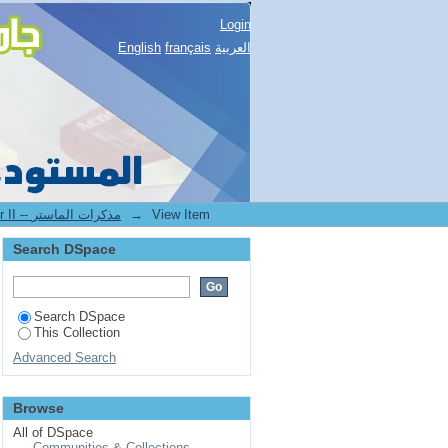
Login
English
français
العربية
2.[FST] Mémoires de master II -- مذكرات الماستر
→
View Item
Search DSpace
Search DSpace
This Collection
Advanced Search
Browse
All of DSpace
Communities & Collections