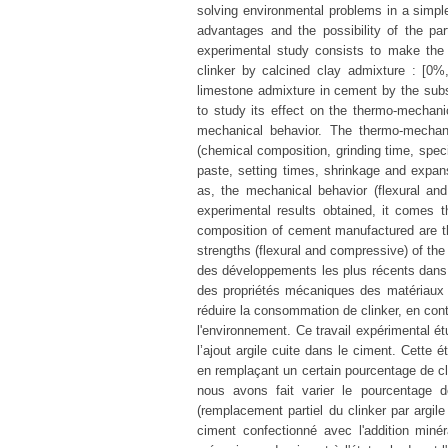
solving environmental problems in a simp
advantages and the possibility of the pa
experimental study consists to make the 
clinker by calcined clay admixture : [0
limestone admixture in cement by the subst
to study its effect on the thermo-mechani
mechanical behavior. The thermo-mechani
(chemical composition, grinding time, speci
paste, setting times, shrinkage and expans
as, the mechanical behavior (flexural an
experimental results obtained, it comes t
composition of cement manufactured are th
strengths (flexural and compressive) of the
des développements les plus récents dans l
des propriétés mécaniques des matériaux cim
réduire la consommation de clinker, en con
l'environnement. Ce travail expérimental étu
l’ajout argile cuite dans le ciment. Cette
en remplaçant un certain pourcentage de cl
nous avons fait varier le pourcentage d
(remplacement partiel du clinker par argile
ciment confectionné avec l'addition miné