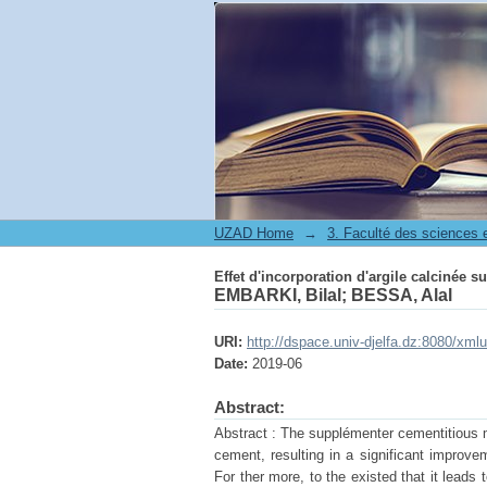
Effet d'incorporation d'argile calcinée 
UZAD Home
→
Effet d'incorporation d'argile calcinée 
EMBARKI, Bilal
;
BESSA, Alal
URI:
http://dspace.univ-djelfa.dz:8080/xm
Date:
2019-06
Abstract:
Abstract : The supplémenter cementitious ma
cement, resulting in a significant improve
For ther more, to the existed that it leads