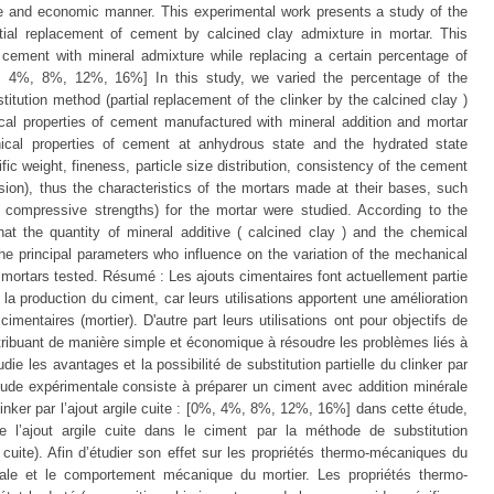
le and economic manner. This experimental work presents a study of the
rtial replacement of cement by calcined clay admixture in mortar. This
cement with mineral admixture while replacing a certain percentage of
%, 4%, 8%, 12%, 16%] In this study, we varied the percentage of the
itution method (partial replacement of the clinker by the calcined clay )
cal properties of cement manufactured with mineral addition and mortar
cal properties of cement at anhydrous state and the hydrated state
fic weight, fineness, particle size distribution, consistency of the cement
ion), thus the characteristics of the mortars made at their bases, such
d compressive strengths) for the mortar were studied. According to the
hat the quantity of mineral additive ( calcined clay ) and the chemical
e principal parameters who influence on the variation of the mechanical
 mortars tested. Résumé : Les ajouts cimentaires font actuellement partie
a production du ciment, car leurs utilisations apportent une amélioration
entaires (mortier). D'autre part leurs utilisations ont pour objectifs de
tribuant de manière simple et économique à résoudre les problèmes liés à
die les avantages et la possibilité de substitution partielle du clinker par
 étude expérimentale consiste à préparer un ciment avec addition minérale
inker par l’ajout argile cuite : [0%, 4%, 8%, 12%, 16%] dans cette étude,
e l’ajout argile cuite dans le ciment par la méthode de substitution
 cuite). Afin d’étudier son effet sur les propriétés thermo-mécaniques du
rale et le comportement mécanique du mortier. Les propriétés thermo-