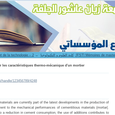
sur les caractéristiques thermo-mécanique d'un mortier
→
3. Faculté des sciences et de la technologie -- كلية العلوم و التكنولوجيا
sur les caractéristiques thermo-mécanique d'un mortier
lui/handle/123456789/4248
terials are currently part of the latest developments in the production of
ment to the mechanical performances of cementitious materials (mortar(.
 to a reduction in cement consumption, the use of additions contributes to