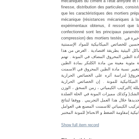
mécaniques du ciment à l'état anhydre et l
finesse, distribution des particules, consi
que les caractéristiques des mortiers prépa
mécanique (résistances mécaniques à la 
expérimentaux obtenus, il ressort que l
confectionné sont les principaux paramètr
compression) des mortiers testés. ملخص : إن تدعيم استعمال الإضافات الإسمنتية هي حاليا جزء من التطورات الأخيرة في
كانيكية للمواد الإسمنتية )المرونة و الخرسانة( وعلاوة على ذلك إن
ل البيئية بطريقة اقتصادية . الغرض من هذا
ادة الطين المحروق المضاف في المونة . تهتم
 مئوية معينة من مادة الكلنكر بمادة الطين
منا في هذه الدراسة بتغيير نسبة مادة الطين المحروق في الاسمنت
لمحروق( لدراسة أثره على الخصائص الحرارية
الميكانيكية للمونة . إن الخصائص الحرارية
بللة )التركيب الكيميائي ، زمن السحق ، الوزن
من الشك( وكذلك مميزات المونة في الحلة الصلدة
، يدها خلال هذا العمل التجريبي . ووفقا لنتائج
التركيب الكيميائي للاسمنت المصنع هي العوامل
Show full item record