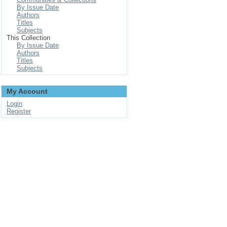
By Issue Date
Authors
Titles
Subjects
This Collection
By Issue Date
Authors
Titles
Subjects
My Account
Login
Register