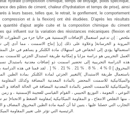
'état hydraté (composition chimique, temps de broyage, poids spécifique,
stance des pâtes de ciment, chaleur d’hydratation et temps de prise), ainsi
rés à leurs bases, telles que, le retrait, le gonflement, le comportement
compression et à la flexion) ont été étudiées. D’après les résultats
a quantité d'ajout argile cuite et la composition chimique du ciment
es qui influent sur la variation des résistances mécaniques (flexion et
إنتاج الاسمنت ، مما أدى إلى تحسين للخصائص المي
استعمالها يؤدي إلى انخفاض في استهلاك مادة الكلنكر و يساهم في حل المشاك
العمل التجريبي هو دراسة مزايا و إمكانية طريقة استبدال الجزئي للاسمنت بم
هذه الدراسة التجريبية إلى تحضير اسمنت ذو إضافات معدنية باستبدال نسبة
المحروق ] 0 % 4 . % 8 . % 21 . % 21 . % [ . لقد ق
باستعمال طريقة الاستبدال )التغيير الجزئي لمادة الكلنكر بمادة الطين ا
والميكانيكية للاسمنت المحضر بالمادة المعدنية المضافة وكذلك المقاومة 
والميكانيكية للاسمنت الحضر بالمادة المعدنية المضافة في الحالة الجافة و الم
النوعي ، النعومة ، التوزيع الحبيبي ، القوام القياسي للعجينة الإسمنتية ، و ز
منها التقلص الانتفاخ ، و المقاومة الميكانيكية )مقاومة الضغط و الانحناء( تم تحد
التجارب التي حصلنا عليها ، يتبين لنا أن كمية مادة الطين المحروق المضاف و 
الرئيسية التي تؤثر على تغيير المقاومة الميكانيكية )مقاومة الضغط و الانحناء( للمونة المختبر.