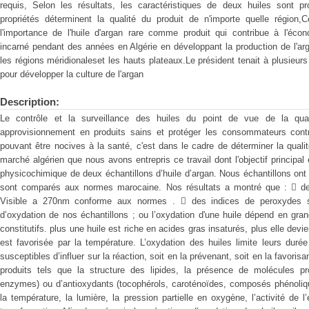
requis, Selon les résultats, les caractéristiques de deux huiles sont
propriétés déterminent la qualité du produit de n'importe quelle région
l'importance de l'huile d'argan rare comme produit qui contribue à l'éc
incarné pendant des années en Algérie en développant la production de l'arg
les régions méridionaleset les hauts plateaux.Le président tenait à plusieurs 
pour développer la culture de l'argan
Description:
Le contrôle et la surveillance des huiles du point de vue de la qua
approvisionnement en produits sains et protéger les consommateurs cont
pouvant être nocives à la santé, c'est dans le cadre de déterminer la qualit
marché algérien que nous avons entrepris ce travail dont l'objectif principal 
physicochimique de deux échantillons d’huile d’argan. Nous échantillons ont
sont comparés aux normes marocaine. Nos résultats a montré que :  des
Visible a 270nm conforme aux normes .  des indices de peroxydes 
d’oxydation de nos échantillons ; ou l’oxydation d'une huile dépend en gra
constitutifs. plus une huile est riche en acides gras insaturés, plus elle devie
est favorisée par la température. L’oxydation des huiles limite leurs dur
susceptibles d’influer sur la réaction, soit en la prévenant, soit en la favorisa
produits tels que la structure des lipides, la présence de molécules pr
enzymes) ou d’antioxydants (tocophérols, caroténoïdes, composés phénoliqu
la température, la lumière, la pression partielle en oxygène, l’activité de 