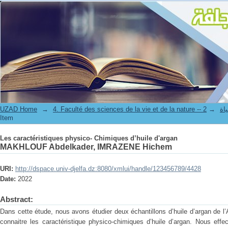
Les caractéristiques physico- Chimiques d’huile d'argan
UZAD Home
→
→
4. Facul
Item
Les caractéristiques physico- Chimiques d’huile d'argan
MAKHLOUF Abdelkader, IMRAZENE Hichem
URI:
http://dspace.univ-djelfa.dz:8080/xmlui/handle/123456789/4428
Date:
2022
Abstract:
Dans cette étude, nous avons étudier deux échantillons d’huile d’argan de l’
connaitre les caractéristique physico-chimiques d’huile d’argan. Nous effe