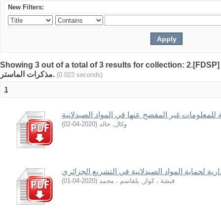
New Filters:
Showing 3 out of a total of 3 results for collection: 2.[FDSP]
مذكرات الماستر.
(0.023 seconds)
1
ية للمعلومات غير المفصح عنها في المواد الصيدلانية
)
2020-04-02
(
وكال, خالد
دارﯾﺔ ﻟﺤﻤﺎﯾﺔ اﻟﻤﻮاد اﻟﺼﯿﺪﻻﻧﯿﺔ ﻓﻲ اﻟﺘﺸﺮﯾﻊ اﻟﺠﺰاﺋﺮي
)
2020-04-01
(
قبشة ، كوار, بلقاسم ، محمد