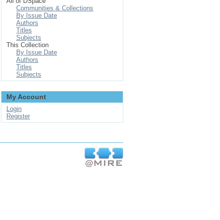
All of DSpace
Communities & Collections
By Issue Date
Authors
Titles
Subjects
This Collection
By Issue Date
Authors
Titles
Subjects
My Account
Login
Register