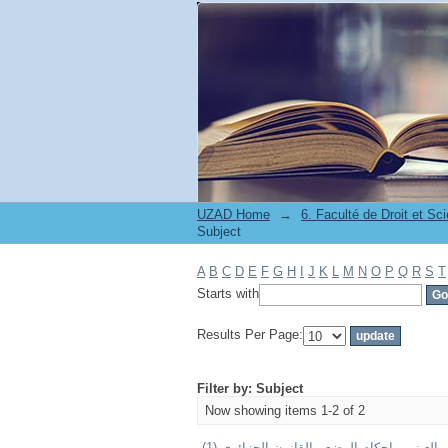
Filter by: Subject
UZAD Home
→
Subject
A
B
C
D
E
F
G
H
I
J
K
L
M
N
O
P
Q
R
S
T
Starts with
Results Per Page:
Filter by: Subject
Now showing items 1-2 of 2
السجل العيني - احكام الوضع - القانون الجزائ