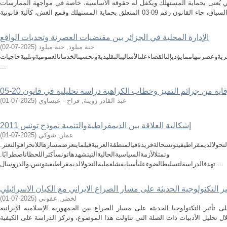
ي يُعنى بحماية المستهلك ويكفل له حقوقه الأساسية، خاصة في مواجهة الممارسات
الإدارة المحلية في الجزائر بين مقتضيات العصرنة وتحديات الواقع
حنة ميلود, حنة ميلود
(
2025-07-02
)
يةوعصرنتهاممايؤديإلىالقضاءعلىالأساليبالتقليديةوتحسينالخدماتالعموميةوتلبيةحاجيات
...
ية من جرائم التميز وخطاب الكراهية دراسة تحليلية في قانون 20-05
عبد القادر زوينة, فراح - عيساوي
(
2025-07-01
)
إشكالية العلاقة بين الديمقراطيةوالتنمية نموذج تونس 2011
عمار, شوكي
(
2025-07-01
)
لتحولالديمقراطيفيتونسحالةفريدةفيالمنطقةالعربيةقبلمايتعرضمسارهاللانحرافوالتعثر.
وتمثلالأزمةالسياسيةالحاليةالتيتشهدهاتونسأكثراللحظاتاضطرابًا.
تهدفالدراسةلتسليطالضوءعلىأسبابفشلعمليةالتحولالديمقراطيفيتونس،والدروسال ...
ير التكنولوجية الحديثة على مسار الصراع الايراني مع الكيان الاسرائيلي
لخضر, عقوني
(
2025-07-01
)
أثير التكنولوجيا الحديثة على مسار الصراع بين الجمهورية الإسلامية الإيرانية