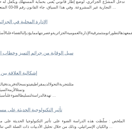
تدخل المشرّع الجزائري، لوضع إطار قانوني يُعنى بحماية المستهلك ويكفل له
التجارية غير المشروعة. وفي هذا السياق، جاء القانون رقم 09-03 المتعلق بحماية المستهلك وقمع الغش، كآلية قانونية ...
الإدارة المحلية في الجزا
معهذهالتطوراتومنثمترقيةالإدارةالعموميةالجزائريةوعصرنتهاممايؤديإلىالقضاءعلىالأسال
سبل الوقاية من جرائم التميز وخطاب الكرا
إشكالية العلاقة بين ا
مثلتتجربةالتحولالديمقراطيفيتونسحالةفريدةفيال
وتمثلالأزمةالسي
تهدفالدراسةلتسليطالضوءعلىأسبابفشلعمليةالتحولالديمقراطيفيتونس،والدروسال ...
تأثير التكنولوجية الحديثة على مسا
الملخص : سلّطت هذه الدراسة الضوء على تأثير التكنولوجيا الحديثة على مسار
والكيان الإسرائيلي، وذلك من خلال تحليل الأدبيات ذات الصلة التي تناولت هذا الموضوع، وتركز الدراسة على الكيفية ...