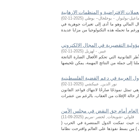
عملات الافتراضية و المنظمات الإرهابية
عيل-بولنوار, - بوخلخال-- بوطي
(
2025-11-02
)
ال المالي وهو ما أدى إلى تغيرات جوهرية في
ؤولية التقصيرية في المجال الإلكتروني
عبير, - لهزيل
(
2025-11-02
)
ر القانونية التي تحكم الأفعال الضارة الناتجة
ول العربية في دعم القضية الفلسطينية
نور الدين, عبيكشي
(
2025-11-02
)
ي تمثل نموذجًا صارخًا لانتهاك قواعد القانون
 العام أمام حق النقض في مجلس الأمن
قلولي -شويحات, لخضر -مريم
(
2025-09-11
)
س النظام الدولي الحديث، حيث تمكنت الدول المنتصرة في الحرب (