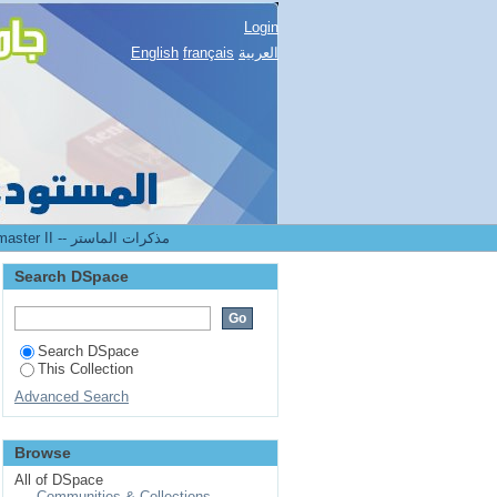
Login
العربية
français
English
2.[FDSP] Mémoires de master II -- مذكرات الماستر
Search DSpace
Search DSpace
This Collection
Advanced Search
Browse
All of DSpace
Communities & Collections