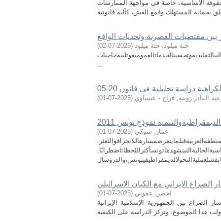
 حقوقه الأساسية، خاصة في مواجهة الممارسات
ئر بين مقتضيات العصرنة وتحديات الواقع
حنة ميلود, حنة ميلود
(
2025-07-02
)
يبالتقليديةوتحسينالخدماتالعموميةوتلبيةحاجيات
...
هية دراسة تحليلية في قانون 20-05
عبد القادر زوينة, فراح - عيساوي
(
2025-07-01
)
لديمقراطيةوالتنمية نموذج تونس 2011
عمار, شوكي
(
2025-07-01
)
منطقةالعربيةقبلمايتعرضمسارهاللانحرافوالتعثر.
اسيةالحاليةالتيتشهدهاتونسأكثراللحظاتاضطرابًا.
ر الصراع الايراني مع الكيان الاسرائيلي
لخضر, عقوني
(
2025-07-01
)
 الصراع بين الجمهورية الإسلامية الإيرانية