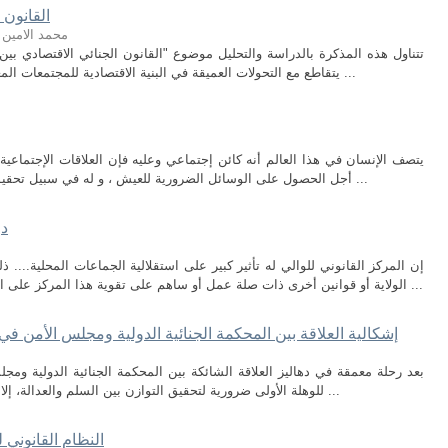
القانون 
محمد الامين 
تتناول هذه المذكرة بالدراسة والتحليل موضوع "القانون الجنائي الاقتصادي بي
يتقاطع مع التحولات العميقة في البنية الاقتصادية للمجتمعات المعاصرة، وما نتج عنها من تطور في صور الجرائم ...
يتصف الإنسان في هذا العالم أنه كائن إجتماعي وعليه فإن العلاقات الإجتماعية و
أجل الحصول على الوسائل الضرورية للعيش ، و له في سبيل تحقيق ذلك اللجوء إلى طرق عديدة كلها تمحور حول ...
دو
إن المركز القانوني للوالي له تأثير كبير على استقلالية الجماعات المحلية...
الولاية أو قوانين أخرى ذات صلة عمل أو ساهم على تقوية هذا المركز على المستوى المحلي على حساب المجالس المحلية ...
إشكالية العلاقة بين المحكمة الجنائية الدولية ومجلس الأمن في ظل المادة 16 من نظ
بعد رحلة معمقة في دهاليز العلاقة الشائكة بين المحكمة الجنائية الدولية ومجل
للوهلة الأولى ضرورية لتحقيق التوازن بين السلم والعدالة، إلا أنها تُشكل في جوهرها نقطة توتر وجودية تُهدد ...
النظام القانوني