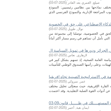
صيلع, العمري بعد القادر
(
2025-07-03
)
وتختلف نماذجها بين نظامين رئيسيين: النموذج
الذكاء الاصطناعي على حق في الخصوية
نوال, طويل
(
2025-07-03
)
 والحق في الخصوصية، توصلنا إلى مجموعة من
 الجزائر ودورها في تمويل السياسة ال
لازهاري, نعاس
(
2025-07-02
)
لسياسة العامة الصحية، إذ تسهم بشكل كبير في
مة في الاستراتيجية الصينية تجاه افريقيا
عمر, مبروكي
(
2025-07-02
)
ه القارة الإفريقية، حيث سعتإلى تحليل مختلف
المستهــــلك في ظـــــل قانون09-03
ايمان هبة, أعمر
(
2025-07-02
)