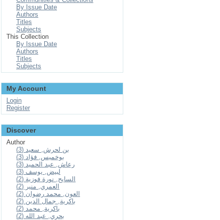
By Issue Date
Authors
Titles
Subjects
This Collection
By Issue Date
Authors
Titles
Subjects
My Account
Login
Register
Discover
Author
بن لحرش, سعيد (3)
بوخميس, فؤاد (3)
رعاش, عبد الحميد (3)
لبيض, يوسف (3)
السايح, نورة فوزية (2)
العمري, منير (2)
العون, محمد رضوان (2)
باكرية, جمال الدين (2)
باكرية, محمد (2)
بحري, عبد الله (2)