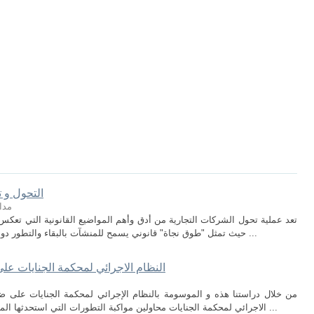
التحول و ت
مدا
تعد عملية تحول الشركات التجارية من أدق وأهم المواضيع القانونية التي تعكس 
حيث تمثل "طوق نجاة" قانوني يسمح للمنشآت بالبقاء والتطور دون الاضطرار لإنهاء وجودها الاعتباري . ومن خلال ...
النظام الاجرائي لمحكمة الجنايات على ضو
الاجرائي لمحكمة الجنايات محاولين مواكبة التطورات التي استحدثها المشرع الجزائري في هذا الميدان خاصة من خلال ...