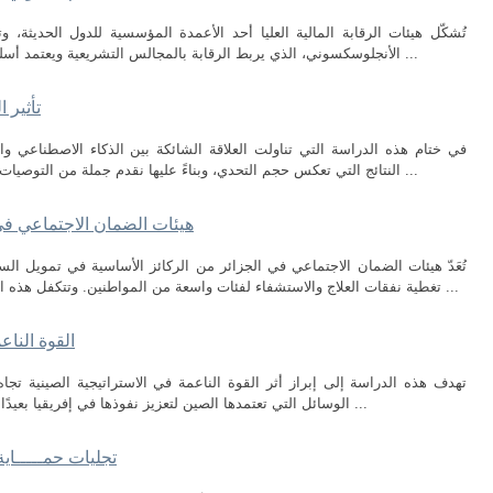
تُشكّل هيئات الرقابة المالية العليا أحد الأعمدة المؤسسية للدول الحديثة، 
الأنجلوسكسوني، الذي يربط الرقابة بالمجالس التشريعية ويعتمد أسلوب المراجعة الإدارية، والنموذج الفرنسي الذي ...
تأثير 
في ختام هذه الدراسة التي تناولت العلاقة الشائكة بين الذكاء الاصطناعي
النتائج التي تعكس حجم التحدي، وبناءً عليها نقدم جملة من التوصيات التي نأمل أن تساهم في رسم مسار أكثر أماناً ...
هيئات الضمان الاجتماعي في
تُعَدّ هيئات الضمان الاجتماعي في الجزائر من الركائز الأساسية في تمويل ا
تغطية نفقات العلاج والاستشفاء لفئات واسعة من المواطنين. وتتكفل هذه الهيئات، وعلى رأسها الصندوق الوطني للتأمينات ...
القوة الناع
تهدف هذه الدراسة إلى إبراز أثر القوة الناعمة في الاستراتيجية الصينية تجا
الوسائل التي تعتمدها الصين لتعزيز نفوذها في إفريقيا بعيدًا عن أدوات القوة الصلبة التقليدية. وقد اعتمدت ...
تجليات حمـــــاية 