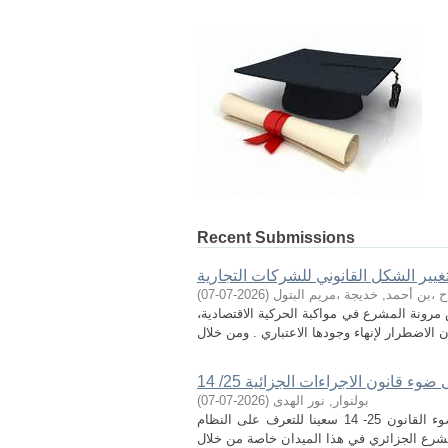
Recent Submissions
غيير الشكل القانوني للشركات التجارية
ح ،بن أحمد, خديجة ،مريم البتول
(
2026-07-07
)
مرونة المشرع في مواكبة الحركية الاقتصادية،
ء قانون الاجراءات الجزائية 25/ 14
بولنوار, نور الهدى
(
2026-07-07
)
من خلال دراستنا هذه و الموسومة بالنظام الإجرائي لمحكمة الجنايات على ضوء القانون 25- 14 سعينا للتعرف على النظام