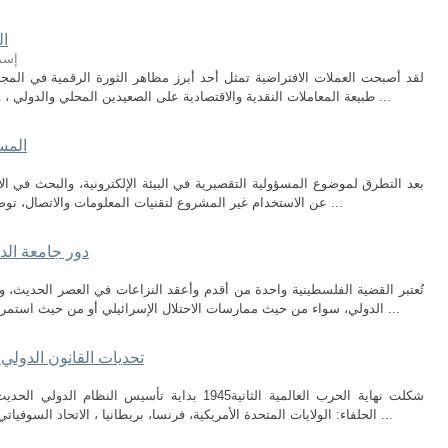
ال
إسما
لقد أصبحت العملات الافتراضية تمثل أحد أبرز مظاهر الثورة الرقمية في المج
طبيعة المعاملات النقدية والاقتصادية على الصعيدين المحلي والدولي ، ورغم ما تحمله هذه التكنولوجيا من مزايا عديدة ...
المس
بعد التطرق لموضوع المسؤولية التقصيرية في البيئة الإلكترونية، والبحث في الأط
عن الاستخدام غير المشروع لتقنيات المعلومات والاتصال، توصلنا إلى جملة من النتائج المهمة، يمكن تلخيصها ...
دور جامعة الد
تُعتبر القضية الفلسطينية واحدة من أقدم وأعقد النزاعات في العصر الحديث، وه
الدولي، سواء من حيث ممارسات الاحتلال الإسرائيلي أو من حيث استمرار حالة الإفلات من العقاب، بالرغم من عشرات ...
تحديات القانون الدولي
شكلت نهاية الحرب العالمية الثانية1945 بداية تأسي
الحلفاء: الولايات المتحدة الأمريكية، فرنسا، بريطانيا ، الاتحاد السوفياتي ) من بسط نفوذها على العالم واقترحت نظاما ...