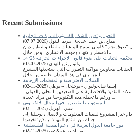
Recent Submissions
التحول و تغيير الشكل القانوني للشركات التجارية
مداح ،بن أحمد, خديجة ،مريم البتول
(
2026-07-07
)
ل "طوق نجاة" قانوني يسمح للمنشآت بالبقاء والتطور دون
الاضطرار لإنهاء وجودها الاعتباري . ومن خلال ...
كمة الجنايات على ضوء قانون الاجراءات الجزائية 25/ 14
بولنوار, نور الهدى
(
2026-07-07
)
 25- 14 سعينا للتعرف على النظام الاجرائي لمحكمة الجنايات محاولين مواكبة التطورات التي استحدثها المشرع
الجزائري في هذا الميدان خاصة من خلال ...
العملات الافتراضية و المنظمات الإرهابية
إسماعيل-بولنوار, - بوخلخال-- بوطي
(
2025-11-02
)
لات النقدية والاقتصادية على الصعيدين المحلي والدولي ،
ورغم ما تحمله هذه التكنولوجيا من مزايا عديدة ...
المسؤولية التقصيرية في المجال الإلكتروني
عبير, - لهزيل
(
2025-11-02
)
دام غير المشروع لتقنيات المعلومات والاتصال، توصلنا إلى
جملة من النتائج المهمة، يمكن تلخيصها ...
دور جامعة الدول العربية في دعم القضية الفلسطينية
نور الدين, عبيكشي
(
2025-11-02
)