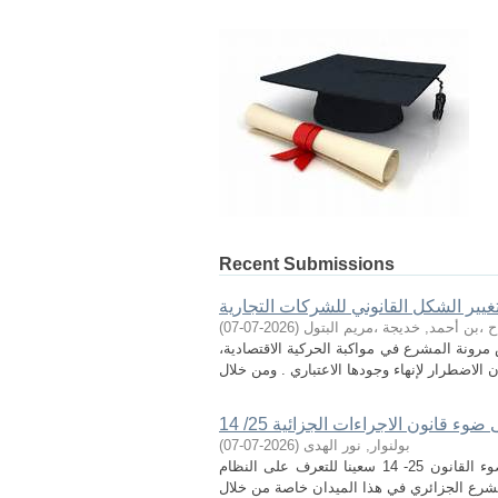
Recent Submissions
غيير الشكل القانوني للشركات التجارية
ح ،بن أحمد, خديجة ،مريم البتول
(
2026-07-07
)
مرونة المشرع في مواكبة الحركية الاقتصادية،
ء قانون الاجراءات الجزائية 25/ 14
بولنوار, نور الهدى
(
2026-07-07
)
من خلال دراستنا هذه و الموسومة بالنظام الإجرائي لمحكمة الجنايات على ضوء القانون 25- 14 سعينا للتعرف على النظام