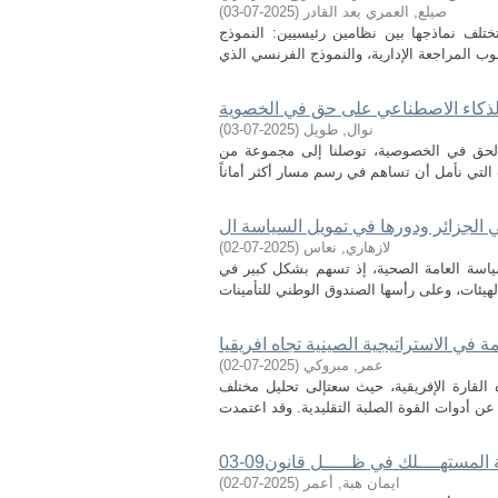
صيلع, العمري بعد القادر
(
2025-07-03
)
وتختلف نماذجها بين نظامين رئيسيين: النموذج
الذكاء الاصطناعي على حق في الخصوية
نوال, طويل
(
2025-07-03
)
 والحق في الخصوصية، توصلنا إلى مجموعة من
 الجزائر ودورها في تمويل السياسة ال
لازهاري, نعاس
(
2025-07-02
)
لسياسة العامة الصحية، إذ تسهم بشكل كبير في
مة في الاستراتيجية الصينية تجاه افريقيا
عمر, مبروكي
(
2025-07-02
)
ه القارة الإفريقية، حيث سعتإلى تحليل مختلف
المستهــــلك في ظـــــل قانون09-03
ايمان هبة, أعمر
(
2025-07-02
)