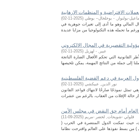
عملات الافتراضية و المنظمات الإرهابية
عيل-بولنوار, - بوخلخال-- بوطي
(
2025-11-02
)
ال المالي وهو ما أدى إلى تغيرات جوهرية في
ؤولية التقصيرية في المجال الإلكتروني
عبير, - لهزيل
(
2025-11-02
)
ر القانونية التي تحكم الأفعال الضارة الناتجة
ول العربية في دعم القضية الفلسطينية
نور الدين, عبيكشي
(
2025-11-02
)
ي تمثل نموذجًا صارخًا لانتهاك قواعد القانون
 العام أمام حق النقض في مجلس الأمن
قلولي -شويحات, لخضر -مريم
(
2025-09-11
)
س النظام الدولي الحديث، حيث تمكنت الدول المنتصرة في الحرب (