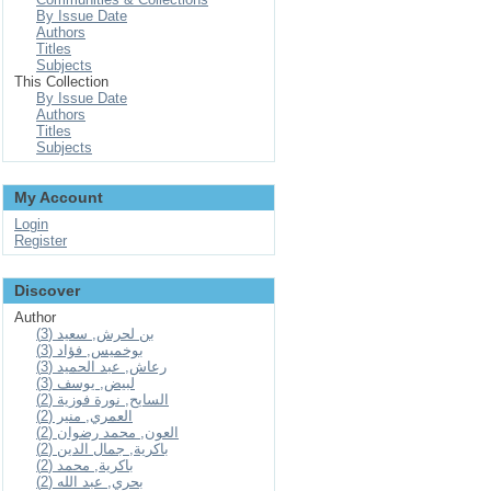
By Issue Date
Authors
Titles
Subjects
This Collection
By Issue Date
Authors
Titles
Subjects
My Account
Login
Register
Discover
Author
بن لحرش, سعيد (3)
بوخميس, فؤاد (3)
رعاش, عبد الحميد (3)
لبيض, يوسف (3)
السايح, نورة فوزية (2)
العمري, منير (2)
العون, محمد رضوان (2)
باكرية, جمال الدين (2)
باكرية, محمد (2)
بحري, عبد الله (2)