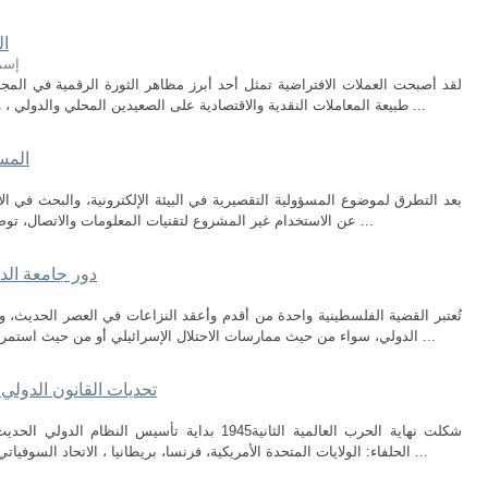
ال
إسما
لقد أصبحت العملات الافتراضية تمثل أحد أبرز مظاهر الثورة الرقمية في المج
طبيعة المعاملات النقدية والاقتصادية على الصعيدين المحلي والدولي ، ورغم ما تحمله هذه التكنولوجيا من مزايا عديدة ...
المس
بعد التطرق لموضوع المسؤولية التقصيرية في البيئة الإلكترونية، والبحث في الأط
عن الاستخدام غير المشروع لتقنيات المعلومات والاتصال، توصلنا إلى جملة من النتائج المهمة، يمكن تلخيصها ...
دور جامعة الد
تُعتبر القضية الفلسطينية واحدة من أقدم وأعقد النزاعات في العصر الحديث، وه
الدولي، سواء من حيث ممارسات الاحتلال الإسرائيلي أو من حيث استمرار حالة الإفلات من العقاب، بالرغم من عشرات ...
تحديات القانون الدولي
شكلت نهاية الحرب العالمية الثانية1945 بداية تأسي
الحلفاء: الولايات المتحدة الأمريكية، فرنسا، بريطانيا ، الاتحاد السوفياتي ) من بسط نفوذها على العالم واقترحت نظاما ...