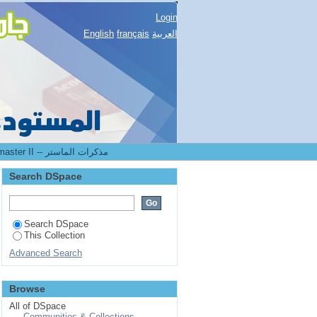
Login
العربية
français
English
2.[FDSP] Mémoires de master II -- مذكرات الماستر
Search DSpace
Search DSpace
This Collection
Advanced Search
Browse
All of DSpace
Communities & Collections