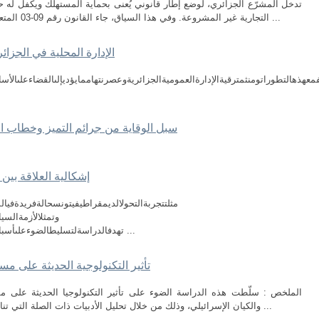
تدخل المشرّع الجزائري، لوضع إطار قانوني يُعنى بحماية المستهلك ويكفل له
التجارية غير المشروعة. وفي هذا السياق، جاء القانون رقم 09-03 المتعلق بحماية المستهلك وقمع الغش، كآلية قانونية ...
الإدارة المحلية في الجزا
معهذهالتطوراتومنثمترقيةالإدارةالعموميةالجزائريةوعصرنتهاممايؤديإلىالقضاءعلىالأسال
سبل الوقاية من جرائم التميز وخطاب الكرا
إشكالية العلاقة بين ا
مثلتتجربةالتحولالديمقراطيفيتونسحالةفريدةفيال
وتمثلالأزمةالسي
تهدفالدراسةلتسليطالضوءعلىأسبابفشلعمليةالتحولالديمقراطيفيتونس،والدروسال ...
تأثير التكنولوجية الحديثة على مسا
الملخص : سلّطت هذه الدراسة الضوء على تأثير التكنولوجيا الحديثة على مسار
والكيان الإسرائيلي، وذلك من خلال تحليل الأدبيات ذات الصلة التي تناولت هذا الموضوع، وتركز الدراسة على الكيفية ...