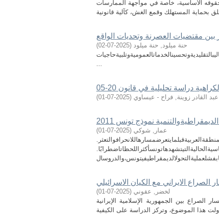
 حقوقه الأساسية، خاصة في مواجهة الممارسات
ئر بين مقتضيات العصرنة وتحديات الواقع
حنة ميلود, حنة ميلود
(
2025-07-02
)
يبالتقليديةوتحسينالخدماتالعموميةوتلبيةحاجيات
...
هية دراسة تحليلية في قانون 20-05
عبد القادر زوينة, فراح - عيساوي
(
2025-07-01
)
لديمقراطيةوالتنمية نموذج تونس 2011
عمار, شوكي
(
2025-07-01
)
منطقةالعربيةقبلمايتعرضمسارهاللانحرافوالتعثر.
اسيةالحاليةالتيتشهدهاتونسأكثراللحظاتاضطرابًا.
ر الصراع الايراني مع الكيان الاسرائيلي
لخضر, عقوني
(
2025-07-01
)
 الصراع بين الجمهورية الإسلامية الإيرانية