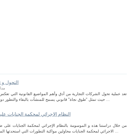
التحول و ت
مدا
تعد عملية تحول الشركات التجارية من أدق وأهم المواضيع القانونية التي تعكس 
حيث تمثل "طوق نجاة" قانوني يسمح للمنشآت بالبقاء والتطور دون الاضطرار لإنهاء وجودها الاعتباري . ومن خلال ...
النظام الاجرائي لمحكمة الجنايات على ضو
الاجرائي لمحكمة الجنايات محاولين مواكبة التطورات التي استحدثها المشرع الجزائري في هذا الميدان خاصة من خلال ...