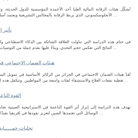
تُشكّل هيئات الرقابة المالية العليا أحد الأعمدة المؤسسية للدول الحديثة، 
الأنجلوسكسوني، الذي يربط الرقابة بالمجالس التشريعية ويعتمد أسلوب المراجعة الإدارية، والنموذج الفرنسي الذي ...
تأثير 
في ختام هذه الدراسة التي تناولت العلاقة الشائكة بين الذكاء الاصطناعي
النتائج التي تعكس حجم التحدي، وبناءً عليها نقدم جملة من التوصيات التي نأمل أن تساهم في رسم مسار أكثر أماناً ...
هيئات الضمان الاجتماعي في
تُعَدّ هيئات الضمان الاجتماعي في الجزائر من الركائز الأساسية في تمويل ا
تغطية نفقات العلاج والاستشفاء لفئات واسعة من المواطنين. وتتكفل هذه الهيئات، وعلى رأسها الصندوق الوطني للتأمينات ...
القوة الناع
تهدف هذه الدراسة إلى إبراز أثر القوة الناعمة في الاستراتيجية الصينية تجا
الوسائل التي تعتمدها الصين لتعزيز نفوذها في إفريقيا بعيدًا عن أدوات القوة الصلبة التقليدية. وقد اعتمدت ...
تجليات حمـــــاية 