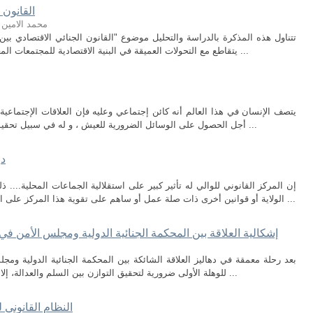
القانون 
محمد الامين 
تتناول هذه المذكرة بالدراسة والتحليل موضوع "القانون الجنائي الاقتصادي بي
يتقاطع مع التحولات العميقة في البنية الاقتصادية للمجتمعات المعاصرة، وما نتج عنها من تطور في صور الجرائم ...
يتصف الإنسان في هذا العالم أنه كائن إجتماعي وعليه فإن العلاقات الإجتماعية و
أجل الحصول على الوسائل الضرورية للعيش ، و له في سبيل تحقيق ذلك اللجوء إلى طرق عديدة كلها تمحور حول ...
دو
إن المركز القانوني للوالي له تأثير كبير على استقلالية الجماعات المحلية...
الولاية أو قوانين أخرى ذات صلة عمل أو ساهم على تقوية هذا المركز على المستوى المحلي على حساب المجالس المحلية ...
إشكالية العلاقة بين المحكمة الجنائية الدولية ومجلس الأمن في ظل المادة 16 من نظ
بعد رحلة معمقة في دهاليز العلاقة الشائكة بين المحكمة الجنائية الدولية ومجل
للوهلة الأولى ضرورية لتحقيق التوازن بين السلم والعدالة، إلا أنها تُشكل في جوهرها نقطة توتر وجودية تُهدد ...
النظام القانوني