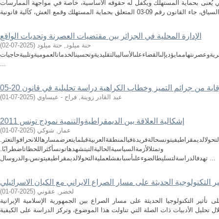
ي يُعنى بحماية المستهلك ويكفل له حقوقه الأساسية، خاصة في مواجهة الممارسات
الإدارة المحلية في الجزائر بين مقتضيات العصرنة وتحديات الواقع
حنة ميلود, حنة ميلود
(
2025-07-02
)
يةوعصرنتهاممايؤديإلىالقضاءعلىالأساليبالتقليديةوتحسينالخدماتالعموميةوتلبيةحاجيات
...
ية من جرائم التميز وخطاب الكراهية دراسة تحليلية في قانون 20-05
عبد القادر زوينة, فراح - عيساوي
(
2025-07-01
)
إشكالية العلاقة بين الديمقراطيةوالتنمية نموذج تونس 2011
عمار, شوكي
(
2025-07-01
)
لتحولالديمقراطيفيتونسحالةفريدةفيالمنطقةالعربيةقبلمايتعرضمسارهاللانحرافوالتعثر.
وتمثلالأزمةالسياسيةالحاليةالتيتشهدهاتونسأكثراللحظاتاضطرابًا.
تهدفالدراسةلتسليطالضوءعلىأسبابفشلعمليةالتحولالديمقراطيفيتونس،والدروسال ...
ير التكنولوجية الحديثة على مسار الصراع الايراني مع الكيان الاسرائيلي
لخضر, عقوني
(
2025-07-01
)
أثير التكنولوجيا الحديثة على مسار الصراع بين الجمهورية الإسلامية الإيرانية