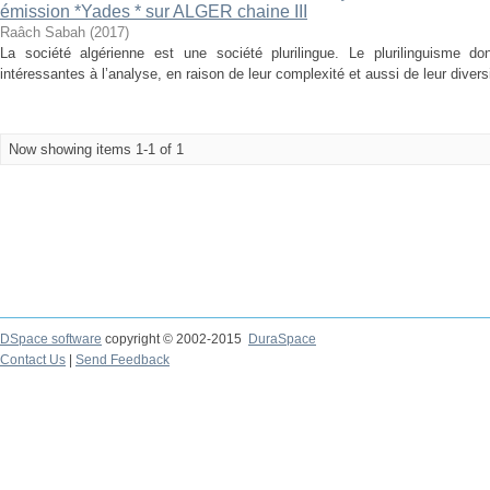
émission *Yades * sur ALGER chaine III
Raâch Sabah
(
2017
)
La société algérienne est une société plurilingue. Le plurilinguisme do
intéressantes à l’analyse, en raison de leur complexité et aussi de leur diversit
Now showing items 1-1 of 1
DSpace software
copyright © 2002-2015
DuraSpace
Contact Us
|
Send Feedback