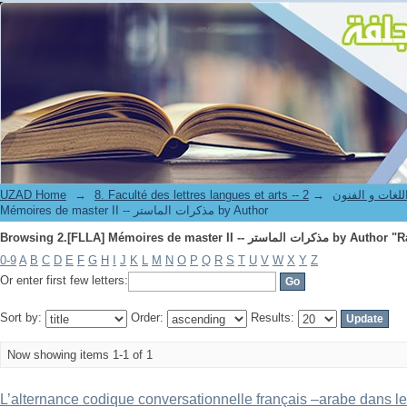
Browsing 2.[FLLA] Mémoires de master II -- 
UZAD Home
→
→
8. Faculté des lettres langues et art
Mémoires de master II -- مذكرات الماستر by Author
Browsing 2.[FLLA] Mémoires de master II -- 
0-9
A
B
C
D
E
F
G
H
I
J
K
L
M
N
O
P
Q
R
S
T
U
V
W
X
Y
Z
Or enter first few letters:
Sort by:
Order:
Results:
Now showing items 1-1 of 1
L’alternance codique conversationnelle français –arabe dans l