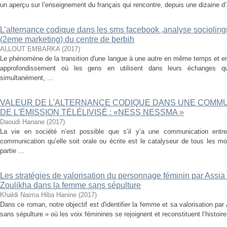
un aperçu sur l’enseignement du français qui rencontre, depuis une dizaine d’a
L’alternance codique dans les sms facebook ,analyse socioling
(2eme marketing) du centre de berbih
ALLOUT EMBARKA
(
2017
)
Le phénomène de la transition d'une langue à une autre en même temps et e
approfondissement où les gens en utilisent dans leurs échanges q
simultanément, ...
VALEUR DE L'ALTERNANCE CODIQUE DANS UNE COMMU
DE L'ÉMISSION TÉLÉLIVISÉ : «NESS NESSMA »
Daoudi Hanane
(
2017
)
La vie en société n’est possible que s’il y’a une communication ent
communication qu’elle soit orale ou écrite est le catalyseur de tous les 
partie ...
Les stratégies de valorisation du personnage féminin par Assia 
Zoulikha dans la femme sans sépulture
Khaldi Naima Hiba Hanine
(
2017
)
Dans ce roman, notre objectif est d'identifier la femme et sa valorisation p
sans sépulture » où les voix féminines se rejoignent et reconstituent l’histoire