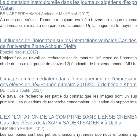
La dimension interculturelle dans les journaux algériens d’expr
Watan
BEN ABDERRAHMAN Abdenour Med Saiaf
(
2017
)
Au cours des siècles, l'homme a toujours évolué à travers sa langue expriman
à un vocabulaire issu à son parcours historique. Or, la langue est le moyen le 
L’influence de l’intonation sur les interactions verbales Cas 
de l’université Ziane Achour- Djelfa
Bouzidi Nadjet
(
2017
)
L’objectif de ce travail de recherche est de montrer l’influence de l’intonat
étude de cas d’un groupe de deuze (12) étudiants de troisième année LMD fra
L’image comme médiateur dans l’enseignement de l’expression
des élèves de 3è𝑚𝑒année primaire 2016/2017 de l’école Kh
DEHILISS Toufik
(
2017
)
Ce travail de recherche est partie du constat que les images sont un su
primaire. Les questions de recherche concernaient l’utilisation du support im
L’EXPLOITATION DE LA COMPTINE DANS L’ENSEIGNEME
Cas :des élèves de la 3AP « SADEKI SADEK » à Djelfa
GHAMRI YAMINA
(
2017
)
Les comptines sont ces petites chansons rythmées que nous entonnons s