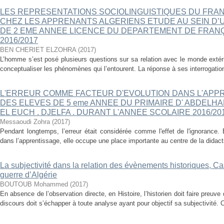
LES REPRESENTATIONS SOCIOLINGUISTIQUES DU FRA
CHEZ LES APPRENANTS ALGERIENS ETUDE AU SEIN D’
DE 2 EME ANNEE LICENCE DU DEPARTEMENT DE FRANÇ
2016/2017
BEN CHERIET ELZOHRA
(
2017
)
L’homme s’est posé plusieurs questions sur sa relation avec le monde extér
conceptualiser les phénomènes qui l’entourent. La réponse à ses interrogations
L'ERREUR COMME FACTEUR D'EVOLUTION DANS L'APP
DES ELEVES DE 5 eme ANNEE DU PRIMAIRE D' ABDELH
EL EUCH . DJELFA . DURANT L'ANNEE SCOLAIRE 2016/201
Messaoudi Zohra
(
2017
)
Pendant longtemps, l’erreur était considérée comme l'effet de l'ignorance.
dans l’apprentissage, elle occupe une place importante au centre de la didac
La subjectivité dans la relation des évènements historiques, Ca
guerre d’Algérie
BOUTOUB Mohammed
(
2017
)
En absence de l’observation directe, en Histoire, l’historien doit faire preuve d
discours doit s’échapper à toute analyse ayant pour objectif sa subjectivité. C