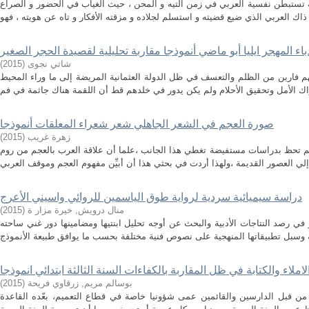
 تستبطن نفسية العربي في زمن التيه و المحن ، حيث الغياب في الحضور و الصراع
باء المهجر ايليا أبو ماضي أنموذجا مقاربة تحليلية لقصيدة الحجر الصغير
)
2015
(
شاتي نجوى
هم فارين من الظلم والتعسف في ظل الدولة العثمانية المريضة إلى ما وراء المحيط
صورة العجم في الشعر الجاهلي شعر شعراء المعلقات أنموذجا
)
2015
(
زهرة غريب
م تحظ بدراسات مستفيضة تغطي هذا الجانب ،علما أن علاقة العرب بالعجم من روم
دراسة سيميائية سردية لرواية طوق الياسمين للروائي واسيني الأعرج
)
2015
(
منال درويش, خيرة مزار ة
ي رصد النتاجات الأدبية والبحث عن أوجه تحليل ابنتيها ومضامينها دور غني ساحته
ملاء والكتابة في ظل المقاربة بالكفاءات السنة الثالثة ابتدائي انموذجا
)
2015
(
بوسالم مريم, زرقاوي فريحة
، من قبل الدارسين والقائمين عمى شؤونيا خاصة في قطاع التعميم، بعّده القاعدة