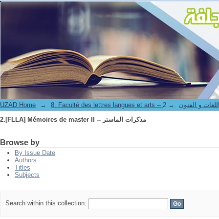
2.[FLLA] Mémoires de master II -- مذكرات الماستر
UZAD Home
→
→
8. Faculté des lettres langues et art
2.[FLLA] Mémoires de master II -- مذكرات الماستر
Browse by
By Issue Date
Authors
Titles
Subjects
Search within this collection: