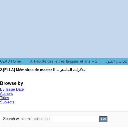
2.[FLLA] Mémoires de master II -- مذكرات الماستر
UZAD Home
→
→
8. Faculté des lettres langues et art
2.[FLLA] Mémoires de master II -- مذكرات الماستر
Browse by
By Issue Date
Authors
Titles
Subjects
Search within this collection: