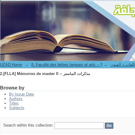
2.[FLLA] Mémoires de master II -- مذكرات الماستر
UZAD Home
→
→
8. Faculté des lettres langues et art
2.[FLLA] Mémoires de master II -- مذكرات الماستر
Browse by
By Issue Date
Authors
Titles
Subjects
Search within this collection: