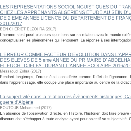
LES REPRESENTATIONS SOCIOLINGUISTIQUES DU FRA
CHEZ LES APPRENANTS ALGERIENS ETUDE AU SEIN D’
DE 2 EME ANNEE LICENCE DU DEPARTEMENT DE FRANÇ
2016/2017
BEN CHERIET ELZOHRA
(
2017
)
L’homme s’est posé plusieurs questions sur sa relation avec le monde extér
conceptualiser les phénomènes qui l’entourent. La réponse à ses interrogations
L'ERREUR COMME FACTEUR D'EVOLUTION DANS L'APP
DES ELEVES DE 5 eme ANNEE DU PRIMAIRE D' ABDELH
EL EUCH . DJELFA . DURANT L'ANNEE SCOLAIRE 2016/201
Messaoudi Zohra
(
2017
)
Pendant longtemps, l’erreur était considérée comme l'effet de l'ignorance.
dans l’apprentissage, elle occupe une place importante au centre de la didac
La subjectivité dans la relation des évènements historiques, Ca
guerre d’Algérie
BOUTOUB Mohammed
(
2017
)
En absence de l’observation directe, en Histoire, l’historien doit faire preuve d
discours doit s’échapper à toute analyse ayant pour objectif sa subjectivité. C