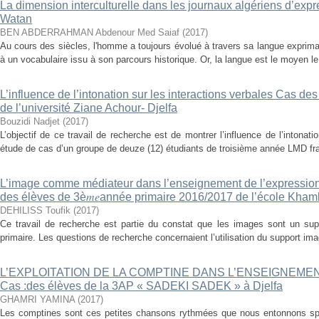
La dimension interculturelle dans les journaux algériens d’expr
Watan
BEN ABDERRAHMAN Abdenour Med Saiaf
(
2017
)
Au cours des siècles, l'homme a toujours évolué à travers sa langue expriman
à un vocabulaire issu à son parcours historique. Or, la langue est le moyen le 
L’influence de l’intonation sur les interactions verbales Cas 
de l’université Ziane Achour- Djelfa
Bouzidi Nadjet
(
2017
)
L’objectif de ce travail de recherche est de montrer l’influence de l’intonat
étude de cas d’un groupe de deuze (12) étudiants de troisième année LMD fra
L’image comme médiateur dans l’enseignement de l’expression
des élèves de 3è𝑚𝑒année primaire 2016/2017 de l’école Kh
DEHILISS Toufik
(
2017
)
Ce travail de recherche est partie du constat que les images sont un su
primaire. Les questions de recherche concernaient l’utilisation du support im
L’EXPLOITATION DE LA COMPTINE DANS L’ENSEIGNEME
Cas :des élèves de la 3AP « SADEKI SADEK » à Djelfa
GHAMRI YAMINA
(
2017
)
Les comptines sont ces petites chansons rythmées que nous entonnons s