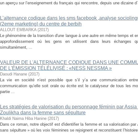
un aperçu sur l’enseignement du français qui rencontre, depuis une dizaine d’a
L’alternance codique dans les sms facebook ,analyse socioling
(2eme marketing) du centre de berbih
ALLOUT EMBARKA
(
2017
)
Le phénomène de la transition d'une langue à une autre en même temps et e
approfondissement où les gens en utilisent dans leurs échanges q
simultanément, ...
VALEUR DE L'ALTERNANCE CODIQUE DANS UNE COMMU
DE L'ÉMISSION TÉLÉLIVISÉ : «NESS NESSMA »
Daoudi Hanane
(
2017
)
La vie en société n’est possible que s’il y’a une communication ent
communication qu’elle soit orale ou écrite est le catalyseur de tous les 
partie ...
Les stratégies de valorisation du personnage féminin par Assia 
Zoulikha dans la femme sans sépulture
Khaldi Naima Hiba Hanine
(
2017
)
Dans ce roman, notre objectif est d'identifier la femme et sa valorisation p
sans sépulture » où les voix féminines se rejoignent et reconstituent l’histoire