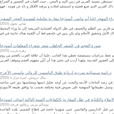
 تستبطن نفسية العربي في زمن التيه و المحن ، حيث الغياب في الحضور و الصراع
باء المهجر ايليا أبو ماضي أنموذجا مقاربة تحليلية لقصيدة الحجر الصغير
)
2015
(
شاتي نجوى
هم فارين من الظلم والتعسف في ظل الدولة العثمانية المريضة إلى ما وراء المحيط
صورة العجم في الشعر الجاهلي شعر شعراء المعلقات أنموذجا
)
2015
(
زهرة غريب
م تحظ بدراسات مستفيضة تغطي هذا الجانب ،علما أن علاقة العرب بالعجم من روم
دراسة سيميائية سردية لرواية طوق الياسمين للروائي واسيني الأعرج
)
2015
(
منال درويش, خيرة مزار ة
ي رصد النتاجات الأدبية والبحث عن أوجه تحليل ابنتيها ومضامينها دور غني ساحته
ملاء والكتابة في ظل المقاربة بالكفاءات السنة الثالثة ابتدائي انموذجا
)
2015
(
بوسالم مريم, زرقاوي فريحة
، من قبل الدارسين والقائمين عمى شؤونيا خاصة في قطاع التعميم، بعّده القاعدة