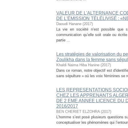
VALEUR DE L'ALTERNANCE CO
DE L'ÉMISSION TÉLÉLIVISÉ : «
Daoudi Hanane
(
2017
)
La vie en société n’est possible que 
communication qu’elle soit orale ou écrit
partie ...
Les stratégies de valorisation du p
Zoulikha dans la femme sans sépul
Khaldi Naima Hiba Hanine
(
2017
)
Dans ce roman, notre objectif est d'identif
sans sépulture » où les voix féminines se re
LES REPRESENTATIONS SOCIO
CHEZ LES APPRENANTS ALGER
DE 2 EME ANNEE LICENCE DU 
2016/2017
BEN CHERIET ELZOHRA
(
2017
)
L’homme s’est posé plusieurs questions su
conceptualiser les phénomènes qui l’entoure