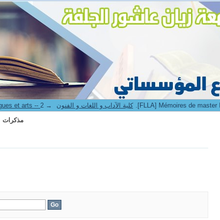
aster II -- مذكرات الماستر
→
8. Faculté des lettres langues et arts -- كلية الآداب و اللغات و الفنون
aster II -- مذكرات الماستر