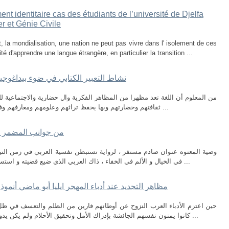
nt identitaire cas des étudiants de l’université de Djelfa
er et Génie Civile
 la mondialisation, une nation ne peut pas vivre dans l' isolement de ces
 d'apprendre une langue étrangère, en particulier la transition ...
نشاط التعبیر الكتابي في ضوء بیداغوجیا
من المعلوم أن اللغة تعد مظهرا من المظاهر الفكرية وال حضارية والاجتماعية للم
ثقافتهم وحضارتهم وبها يحفظ تراثهم وعلومهم ومعارفهم وفنونهم ، ومن هذا المنطلق جاء تعلم اللغة مطلبا ...
من جوانب المضمر في
وصية المعتوه عنوان صادم مستفز ، لرواية تستبطن نفسية العربي في زمن التي
في الخيال و الألم في الخفاء ، ذاك العربي الذي ضيع قضيته و استسلم لجلاده و مزقته الأفكار و تاه عن هويته ، فهو ...
مظاهر التجديد عند أدباء المهجر ايليا أبو ماضي أنمو
حين اعتزم الأدباء العرب النزوح عن أوطانهم فارين من الظلم والتعسف في ظل ا
كانوا يمنون نفسهم الجائشة بإدراك الأمل وتحقيق الأحلام ولم يكن يدور في خلدهم قط أن اللقمة هناك جاثمة في فم ...