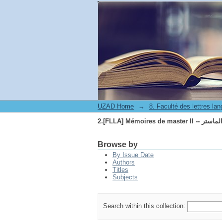
2.[FLLA] Mémoires de m
UZAD Home
→
2.[FLLA] Mémoires de m
Browse by
By Issue Date
Authors
Titles
Subjects
Search within this collection: