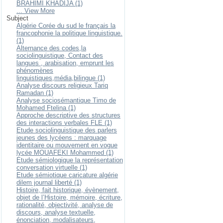
BRAHIMI KHADIJA (1)
... View More
Subject
Algérie Corée du sud le français la
francophonie la politique linguistique.
(1)
Alternance des codes,la
sociolinguistique, Contact des
langues , arabisation, emprunt les
phénomènes
linguistiques,média,bilingue (1)
Analyse discours religieux Tariq
Ramadan (1)
Analyse sociosémantique Timo de
Mohamed Ftelina (1)
Approche descriptive des structures
des interactions verbales FLE (1)
Etude sociolinguistique des parlers
jeunes des lycéens : marquage
identitaire ou mouvement en vogue
lycée MOUAFEKI Mohammed (1)
Etude sémiologique la représentation
conversation virtuelle (1)
Etude sémiotique caricature algérie
dilem journal liberté (1)
Histoire, fait historique, évènement,
objet de l’Histoire, mémoire, écriture,
rationalité, objectivité, analyse de
discours, analyse textuelle,
énonciation, modalisateurs,