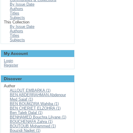
By Issue Date
Authors
Titles
Subjects
This Collection
By Issue Date
Authors
Titles
Subjects
My Account
Login
Register
Discover
Author
ALLOUT EMBARKA (1)
BEN ABDERRAHMAN Abdenour
Med Saiaf (1)
BEN BOUMZIRA Wahiba (1)
BEN CHERIET ELZOHRA (1)
Ben Taleb Dalal (1)
BENHAMED Bouchra Lilyane (1)
BOUCHENAFA Zahra (1)
BOUTOUB Mohammed (1)
Bouzidi Nadjet (1)