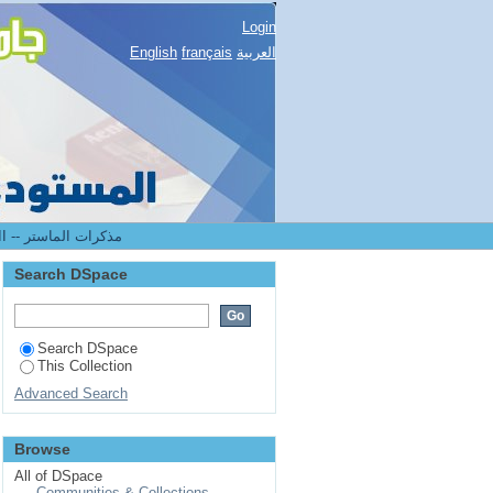
Login
English
français
العربية
2.[FLLA] Mémoires de master II -- مذكرات الماستر
Search DSpace
Search DSpace
This Collection
Advanced Search
Browse
All of DSpace
Communities & Collections