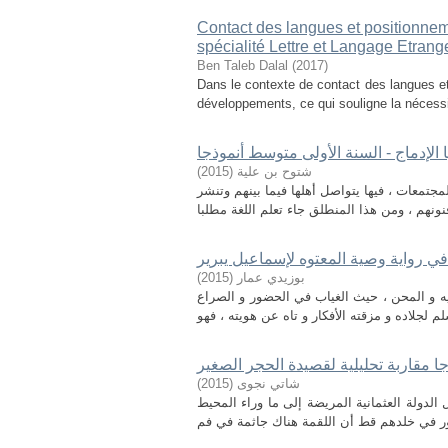
Contact des langues et positionneme
spécialité Lettre et Langage Etrang
Ben Taleb Dalal
(
2017
)
Dans le contexte de contact des langues et,
développements, ce qui souligne la nécessité
 الإدماج - السنة الأولى متوسط أنموذجا
)
2015
(
شتوح بن علیة
جتمعات ، فيها يتواصل أهلها فيما بينهم وتنشر
 رواية وصية المعتوه لإسماعيل يبرير
)
2015
(
بوزيدي عمار
ه و المحن ، حيث الغياب في الحضور و الصراع
ذجا مقاربة تحليلية لقصيدة الحجر الصغير
)
2015
(
شاتي نجوى
لدولة العثمانية المريضة إلى ما وراء المحيط