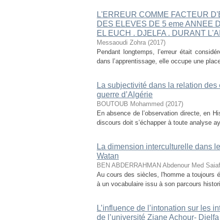
L'ERREUR COMME FACTEUR D'
DES ELEVES DE 5 eme ANNEE 
EL EUCH . DJELFA . DURANT L'
Messaoudi Zohra
(
2017
)
Pendant longtemps, l’erreur était considér
dans l’apprentissage, elle occupe une plac
La subjectivité dans la relation de
guerre d’Algérie
BOUTOUB Mohammed
(
2017
)
En absence de l’observation directe, en Histo
discours doit s’échapper à toute analyse aya
La dimension interculturelle dans l
Watan
BEN ABDERRAHMAN Abdenour Med Saia
Au cours des siècles, l'homme a toujours é
à un vocabulaire issu à son parcours histori
L’influence de l’intonation sur le
de l’université Ziane Achour- Djelfa