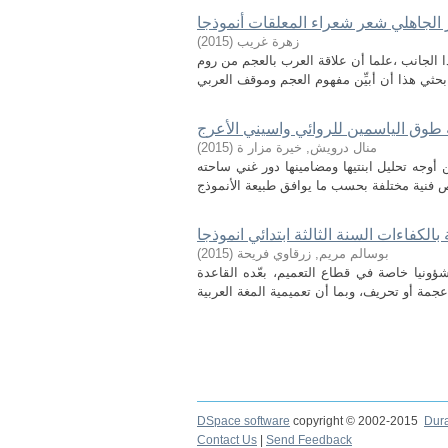
الجاهلي شعر شعراء المعلقات أنموذجا
)
2015
(
زهرة غريب
لجانب ،علما أن علاقة العرب بالعجم من روم
 طوق الياسمين للروائي واسيني الأعرج
)
2015
(
منال درويش, خيرة مزار ة
أوجه تحليل ابنتيها ومضامينها دور غني ساحته
الكفاءات السنة الثالثة ابتدائي انموذجا
)
2015
(
بوسالم مريم, زرقاوي فريحة
شؤونيا خاصة في قطاع التعميم، بعّده القاعدة
DSpace software
copyright © 2002-2015
Dur
Contact Us
|
Send Feedback