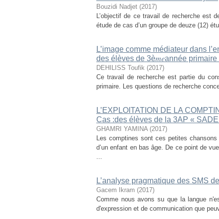
Bouzidi Nadjet
(
2017
)
L’objectif de ce travail de recherche est d
étude de cas d’un groupe de deuze (12) étu
L’image comme médiateur dans l’en
des élèves de 3è𝑚𝑒année primai
DEHILISS Toufik
(
2017
)
Ce travail de recherche est partie du co
primaire. Les questions de recherche concer
L’EXPLOITATION DE LA COMPT
Cas :des élèves de la 3AP « SADE
GHAMRI YAMINA
(
2017
)
Les comptines sont ces petites chansons
d’un enfant en bas âge. De ce point de vue,
...
L’analyse pragmatique des SMS de
Gacem Ikram
(
2017
)
Comme nous avons su que la langue n'est
d'expression et de communication que peuven