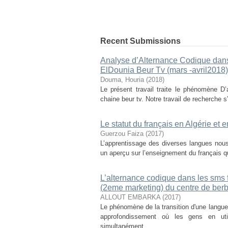
Recent Submissions
Analyse d’Alternance Codique dans
ElDounia Beur Tv (mars -avril2018)
Douma, Houria
(
2018
)
Le présent travail traite le phénomène D
chaine beur tv. Notre travail de recherche s’
Le statut du français en Algérie et
Guerzou Faiza
(
2017
)
L’apprentissage des diverses langues nous
un aperçu sur l’enseignement du français qui
L’alternance codique dans les sms 
(2eme marketing) du centre de berb
ALLOUT EMBARKA
(
2017
)
Le phénomène de la transition d'une langu
approfondissement où les gens en uti
simultanément, ...