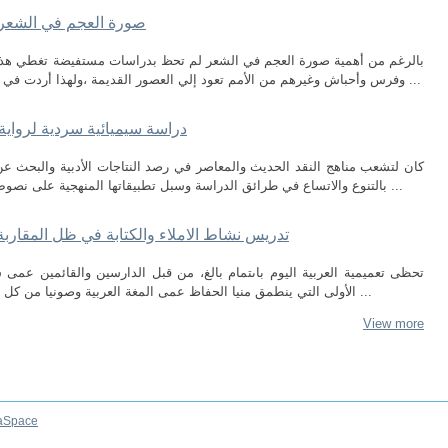
صورة العجم في الشعر 
بالرغم من أهمية صورة العجم في الشعر لم تحظ بدراسات مستفيضة تغطي هذا ا
وفرس وأحباش وغيرهم من الأمم تعود إلي العصور القديمة ،ولهذا أردت في بحثي هذا أن أبيِّن مفهوم العجم وموقف العربي ...
دراسة سيميائية سردية لرواية
كان لتشعب مناهج النقد الحديث والمعاصر في رصد النتاجات الأدبية والبحث عن 
بالتنوع والاتساع في طرائق الدراسة وسبل تطبيقاتها المنهجية على نصوص فنية مختلفة بحسب ما يوافق طبيعة الأنموذج ...
تدريس نشاط الاملاء والكتابة في ظل المقاربة ب
تحظى تعميمية العربية اليوم باىتمام بالغ، من قبل الدارسين والقائمين عمى 
الأولى التي ينطمق منيا الحفاظ عمى المغة العربية وصونيا من كل عجمة أو تحريف، وبما أن تعميمية المغة العربية ...
View more
aSpace