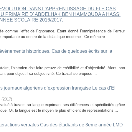
EVOLUTION DANS L'APPRENTISSAGE DU FLE CAS
DU PRIMAIRE D' ABDELHAK BEN HAMMOUDA A HASSI
ANNEE SCOLAIRE 2016/2017.
ée comme l'effet de l'ignorance. Etant donné l’omniprésence de l’erreur
e importante au centre de la didactique moderne . Ce mémoire ...
s évènements historiques, Cas de quelques écrits sur la
ire, l’historien doit faire preuve de crédibilité et d’objectivité. Alors, son
nt pour objectif sa subjectivité. Ce travail se propose ...
es journaux algériens d’expression française Le cas d’El
f
(
2017
)
volué à travers sa langue exprimant ses différences et spécificités grâce
que. Or, la langue est le moyen le plus efficient de représentations ...
s interactions verbales Cas des étudiants de 3eme année LMD