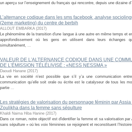
un aperçu sur l’enseignement du français qui rencontre, depuis une dizaine d’a
L’alternance codique dans les sms facebook ,analyse socioling
(2eme marketing) du centre de berbih
ALLOUT EMBARKA
(
2017
)
Le phénomène de la transition d'une langue à une autre en même temps et e
approfondissement où les gens en utilisent dans leurs échanges q
simultanément, ...
VALEUR DE L'ALTERNANCE CODIQUE DANS UNE COMMU
DE L'ÉMISSION TÉLÉLIVISÉ : «NESS NESSMA »
Daoudi Hanane
(
2017
)
La vie en société n’est possible que s’il y’a une communication ent
communication qu’elle soit orale ou écrite est le catalyseur de tous les 
partie ...
Les stratégies de valorisation du personnage féminin par Assia 
Zoulikha dans la femme sans sépulture
Khaldi Naima Hiba Hanine
(
2017
)
Dans ce roman, notre objectif est d'identifier la femme et sa valorisation p
sans sépulture » où les voix féminines se rejoignent et reconstituent l’histoire