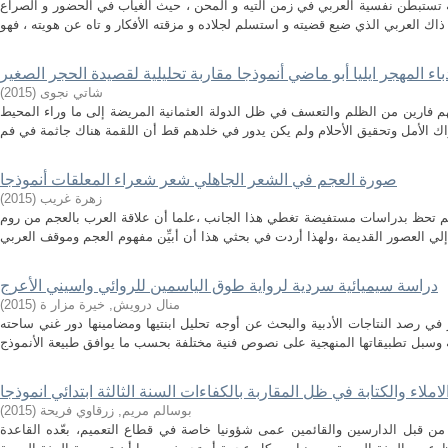
 تستبطن نفسية العربي في زمن التيه و المحن ، حيث الغياب في الحضور و الصراع
باء المهجر ايليا أبو ماضي أنموذجا مقاربة تحليلية لقصيدة الحجر الصغير
)
2015
(
شاتي نجوى
هم فارين من الظلم والتعسف في ظل الدولة العثمانية المريضة إلى ما وراء المحيط
صورة العجم في الشعر الجاهلي شعر شعراء المعلقات أنموذجا
)
2015
(
زهرة غريب
م تحظ بدراسات مستفيضة تغطي هذا الجانب ،علما أن علاقة العرب بالعجم من روم
دراسة سيميائية سردية لرواية طوق الياسمين للروائي واسيني الأعرج
)
2015
(
منال درويش, خيرة مزار ة
ي رصد النتاجات الأدبية والبحث عن أوجه تحليل ابنتيها ومضامينها دور غني ساحته
ملاء والكتابة في ظل المقاربة بالكفاءات السنة الثالثة ابتدائي انموذجا
)
2015
(
بوسالم مريم, زرقاوي فريحة
، من قبل الدارسين والقائمين عمى شؤونيا خاصة في قطاع التعميم، بعّده القاعدة