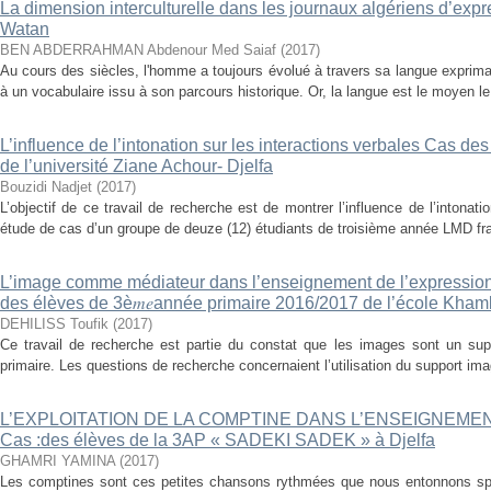
La dimension interculturelle dans les journaux algériens d’expr
Watan
BEN ABDERRAHMAN Abdenour Med Saiaf
(
2017
)
Au cours des siècles, l'homme a toujours évolué à travers sa langue expriman
à un vocabulaire issu à son parcours historique. Or, la langue est le moyen le 
L’influence de l’intonation sur les interactions verbales Cas 
de l’université Ziane Achour- Djelfa
Bouzidi Nadjet
(
2017
)
L’objectif de ce travail de recherche est de montrer l’influence de l’intonat
étude de cas d’un groupe de deuze (12) étudiants de troisième année LMD fra
L’image comme médiateur dans l’enseignement de l’expression
des élèves de 3è𝑚𝑒année primaire 2016/2017 de l’école Kh
DEHILISS Toufik
(
2017
)
Ce travail de recherche est partie du constat que les images sont un su
primaire. Les questions de recherche concernaient l’utilisation du support im
L’EXPLOITATION DE LA COMPTINE DANS L’ENSEIGNEME
Cas :des élèves de la 3AP « SADEKI SADEK » à Djelfa
GHAMRI YAMINA
(
2017
)
Les comptines sont ces petites chansons rythmées que nous entonnons s