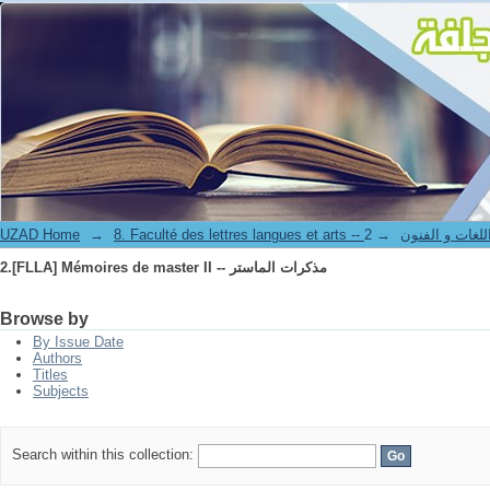
2.[FLLA] Mémoires de master II -- مذكرات الماستر
UZAD Home
→
→
8. Faculté des lettres langues et art
2.[FLLA] Mémoires de master II -- مذكرات الماستر
Browse by
By Issue Date
Authors
Titles
Subjects
Search within this collection: