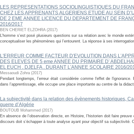
LES REPRESENTATIONS SOCIOLINGUISTIQUES DU FRA
CHEZ LES APPRENANTS ALGERIENS ETUDE AU SEIN D’
DE 2 EME ANNEE LICENCE DU DEPARTEMENT DE FRANÇ
2016/2017
BEN CHERIET ELZOHRA
(
2017
)
L’homme s’est posé plusieurs questions sur sa relation avec le monde extér
conceptualiser les phénomènes qui l’entourent. La réponse à ses interrogations
L'ERREUR COMME FACTEUR D'EVOLUTION DANS L'APP
DES ELEVES DE 5 eme ANNEE DU PRIMAIRE D' ABDELH
EL EUCH . DJELFA . DURANT L'ANNEE SCOLAIRE 2016/201
Messaoudi Zohra
(
2017
)
Pendant longtemps, l’erreur était considérée comme l'effet de l'ignorance.
dans l’apprentissage, elle occupe une place importante au centre de la didac
La subjectivité dans la relation des évènements historiques, Ca
guerre d’Algérie
BOUTOUB Mohammed
(
2017
)
En absence de l’observation directe, en Histoire, l’historien doit faire preuve d
discours doit s’échapper à toute analyse ayant pour objectif sa subjectivité. C