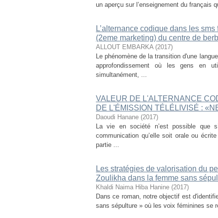
un aperçu sur l’enseignement du français qui
L’alternance codique dans les sms 
(2eme marketing) du centre de berb
ALLOUT EMBARKA
(
2017
)
Le phénomène de la transition d'une langu
approfondissement où les gens en uti
simultanément, ...
VALEUR DE L'ALTERNANCE CO
DE L'ÉMISSION TÉLÉLIVISÉ : «
Daoudi Hanane
(
2017
)
La vie en société n’est possible que 
communication qu’elle soit orale ou écrit
partie ...
Les stratégies de valorisation du p
Zoulikha dans la femme sans sépul
Khaldi Naima Hiba Hanine
(
2017
)
Dans ce roman, notre objectif est d'identif
sans sépulture » où les voix féminines se re