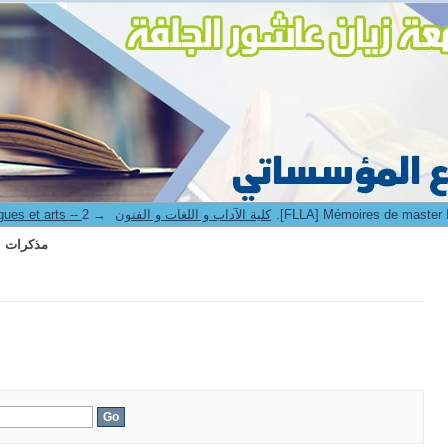
aster II -- مذكرات الماستر
→
8. Faculté des lettres langues et arts -- كلية الآداب و اللغات و الفنون
aster II -- مذكرات الماستر