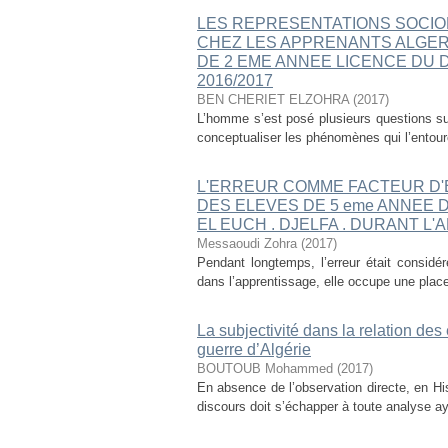
LES REPRESENTATIONS SOCIO
CHEZ LES APPRENANTS ALGER
DE 2 EME ANNEE LICENCE DU 
2016/2017
BEN CHERIET ELZOHRA
(
2017
)
L’homme s’est posé plusieurs questions su
conceptualiser les phénomènes qui l’entoure
L'ERREUR COMME FACTEUR D'
DES ELEVES DE 5 eme ANNEE 
EL EUCH . DJELFA . DURANT L'
Messaoudi Zohra
(
2017
)
Pendant longtemps, l’erreur était considér
dans l’apprentissage, elle occupe une plac
La subjectivité dans la relation de
guerre d’Algérie
BOUTOUB Mohammed
(
2017
)
En absence de l’observation directe, en Histo
discours doit s’échapper à toute analyse aya