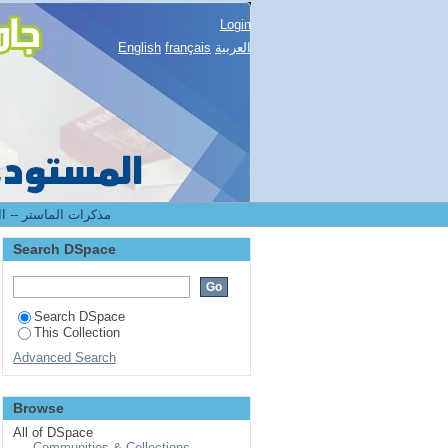
Login
English
français
العربية
2.[FLLA] Mémoires de master II -- مذكرات الماستر
Search DSpace
Search DSpace
This Collection
Advanced Search
Browse
All of DSpace
Communities & Collections