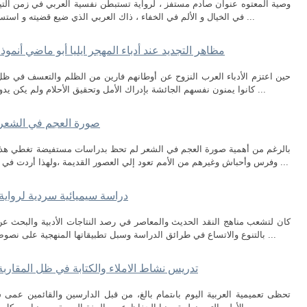
وصية المعتوه عنوان صادم مستفز ، لرواية تستبطن نفسية العربي في زمن التي
في الخيال و الألم في الخفاء ، ذاك العربي الذي ضيع قضيته و استسلم لجلاده و مزقته الأفكار و تاه عن هويته ، فهو ...
مظاهر التجديد عند أدباء المهجر ايليا أبو ماضي أنمو
حين اعتزم الأدباء العرب النزوح عن أوطانهم فارين من الظلم والتعسف في ظل ا
كانوا يمنون نفسهم الجائشة بإدراك الأمل وتحقيق الأحلام ولم يكن يدور في خلدهم قط أن اللقمة هناك جاثمة في فم ...
صورة العجم في الشعر 
بالرغم من أهمية صورة العجم في الشعر لم تحظ بدراسات مستفيضة تغطي هذا ا
وفرس وأحباش وغيرهم من الأمم تعود إلي العصور القديمة ،ولهذا أردت في بحثي هذا أن أبيِّن مفهوم العجم وموقف العربي ...
دراسة سيميائية سردية لرواية
كان لتشعب مناهج النقد الحديث والمعاصر في رصد النتاجات الأدبية والبحث عن 
بالتنوع والاتساع في طرائق الدراسة وسبل تطبيقاتها المنهجية على نصوص فنية مختلفة بحسب ما يوافق طبيعة الأنموذج ...
تدريس نشاط الاملاء والكتابة في ظل المقاربة ب
تحظى تعميمية العربية اليوم باىتمام بالغ، من قبل الدارسين والقائمين عمى 