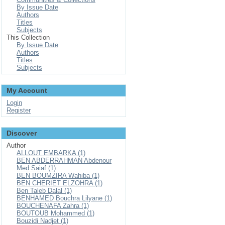
By Issue Date
Authors
Titles
Subjects
This Collection
By Issue Date
Authors
Titles
Subjects
My Account
Login
Register
Discover
Author
ALLOUT EMBARKA (1)
BEN ABDERRAHMAN Abdenour
Med Saiaf (1)
BEN BOUMZIRA Wahiba (1)
BEN CHERIET ELZOHRA (1)
Ben Taleb Dalal (1)
BENHAMED Bouchra Lilyane (1)
BOUCHENAFA Zahra (1)
BOUTOUB Mohammed (1)
Bouzidi Nadjet (1)