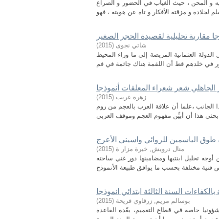
ه و المحن ، حيث الغياب في الحضور و الصراع
ذجا مقاربة تحليلية لقصيدة الحجر الصغير
)
2015
(
شاتي نجوى
لدولة العثمانية المريضة إلى ما وراء المحيط
الجاهلي شعر شعراء المعلقات أنموذجا
)
2015
(
زهرة غريب
لجانب ،علما أن علاقة العرب بالعجم من روم
 طوق الياسمين للروائي واسيني الأعرج
)
2015
(
منال درويش, خيرة مزار ة
أوجه تحليل ابنتيها ومضامينها دور غني ساحته
الكفاءات السنة الثالثة ابتدائي انموذجا
)
2015
(
بوسالم مريم, زرقاوي فريحة
شؤونيا خاصة في قطاع التعميم، بعّده القاعدة