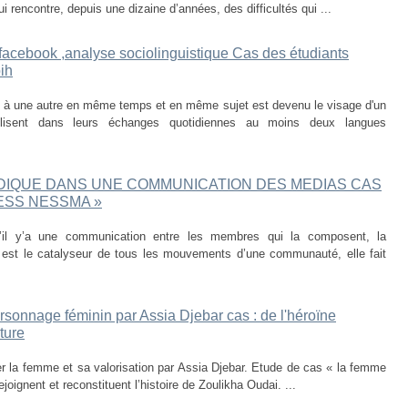
 rencontre, depuis une dizaine d’années, des difficultés qui ...
facebook ,analyse sociolinguistique Cas des étudiants
ih
e à une autre en même temps et en même sujet est devenu le visage d'un
lisent dans leurs échanges quotidiennes au moins deux langues
DIQUE DANS UNE COMMUNICATION DES MEDIAS CAS
NESS NESSMA »
s’il y’a une communication entre les membres qui la composent, la
e est le catalyseur de tous les mouvements d’une communauté, elle fait
ersonnage féminin par Assia Djebar cas : de l'héroïne
ture
ier la femme et sa valorisation par Assia Djebar. Etude de cas « la femme
joignent et reconstituent l’histoire de Zoulikha Oudai. ...