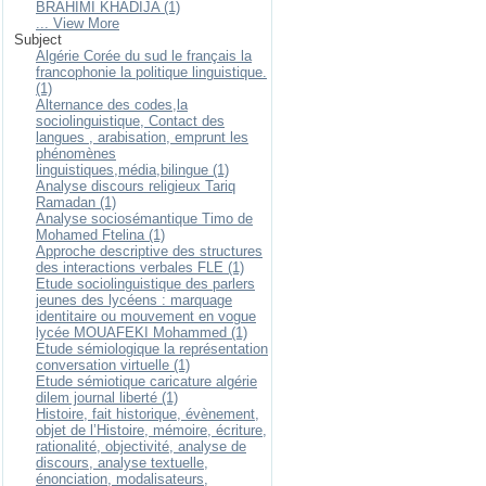
BRAHIMI KHADIJA (1)
... View More
Subject
Algérie Corée du sud le français la
francophonie la politique linguistique.
(1)
Alternance des codes,la
sociolinguistique, Contact des
langues , arabisation, emprunt les
phénomènes
linguistiques,média,bilingue (1)
Analyse discours religieux Tariq
Ramadan (1)
Analyse sociosémantique Timo de
Mohamed Ftelina (1)
Approche descriptive des structures
des interactions verbales FLE (1)
Etude sociolinguistique des parlers
jeunes des lycéens : marquage
identitaire ou mouvement en vogue
lycée MOUAFEKI Mohammed (1)
Etude sémiologique la représentation
conversation virtuelle (1)
Etude sémiotique caricature algérie
dilem journal liberté (1)
Histoire, fait historique, évènement,
objet de l’Histoire, mémoire, écriture,
rationalité, objectivité, analyse de
discours, analyse textuelle,
énonciation, modalisateurs,