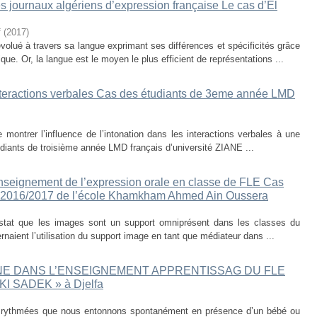
es journaux algériens d’expression française Le cas d’El
f
(
2017
)
volué à travers sa langue exprimant ses différences et spécificités grâce
que. Or, la langue est le moyen le plus efficient de représentations ...
s interactions verbales Cas des étudiants de 3eme année LMD
e montrer l’influence de l’intonation dans les interactions verbales à une
diants de troisième année LMD français d’université ZIANE ...
seignement de l’expression orale en classe de FLE Cas
re 2016/2017 de l’école Khamkham Ahmed Ain Oussera
nstat que les images sont un support omniprésent dans les classes du
naient l’utilisation du support image en tant que médiateur dans ...
INE DANS L’ENSEIGNEMENT APPRENTISSAG DU FLE
KI SADEK » à Djelfa
 rythmées que nous entonnons spontanément en présence d’un bébé ou