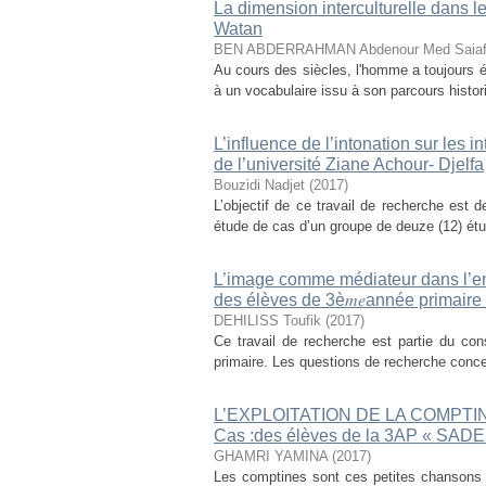
La dimension interculturelle dans l
Watan
BEN ABDERRAHMAN Abdenour Med Saia
Au cours des siècles, l'homme a toujours é
à un vocabulaire issu à son parcours histori
L’influence de l’intonation sur le
de l’université Ziane Achour- Djelfa
Bouzidi Nadjet
(
2017
)
L’objectif de ce travail de recherche est d
étude de cas d’un groupe de deuze (12) étu
L’image comme médiateur dans l’en
des élèves de 3è𝑚𝑒année primai
DEHILISS Toufik
(
2017
)
Ce travail de recherche est partie du co
primaire. Les questions de recherche concer
L’EXPLOITATION DE LA COMPT
Cas :des élèves de la 3AP « SADE
GHAMRI YAMINA
(
2017
)
Les comptines sont ces petites chansons