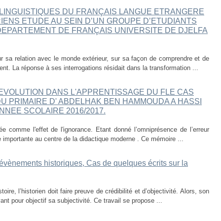
LINGUISTIQUES DU FRANÇAIS LANGUE ETRANGERE
IENS ETUDE AU SEIN D’UN GROUPE D’ETUDIANTS
DEPARTEMENT DE FRANÇAIS UNIVERSITE DE DJELFA
r sa relation avec le monde extérieur, sur sa façon de comprendre et de
nt. La réponse à ses interrogations résidait dans la transformation ...
EVOLUTION DANS L'APPRENTISSAGE DU FLE CAS
DU PRIMAIRE D' ABDELHAK BEN HAMMOUDA A HASSI
ANNEE SCOLAIRE 2016/2017.
ée comme l'effet de l'ignorance. Etant donné l’omniprésence de l’erreur
e importante au centre de la didactique moderne . Ce mémoire ...
s évènements historiques, Cas de quelques écrits sur la
ire, l’historien doit faire preuve de crédibilité et d’objectivité. Alors, son
nt pour objectif sa subjectivité. Ce travail se propose ...