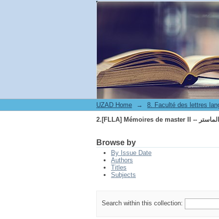
2.[FLLA] Mémoires de m
UZAD Home
→
2.[FLLA] Mémoires de m
Browse by
By Issue Date
Authors
Titles
Subjects
Search within this collection: