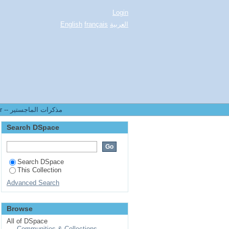
Login
العربية
français
English
3.[FLLA] Mémoires de Magister -- مذكرات الماجستير
Search DSpace
Search DSpace
This Collection
Advanced Search
Browse
All of DSpace
Communities & Collections