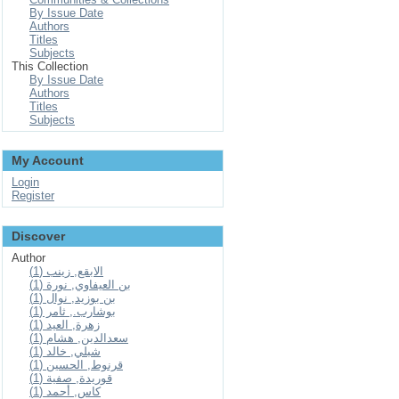
By Issue Date
Authors
Titles
Subjects
This Collection
By Issue Date
Authors
Titles
Subjects
My Account
Login
Register
Discover
Author
الابقع, زينب (1)
بن العيفاوي, نورة (1)
بن بوزيد, نوال (1)
بوشارب., ثامر (1)
زهرة, العيد (1)
سعدالدين, هشام (1)
شبلي, خالد (1)
قرنوط, الحسين (1)
قوريدة, صفية (1)
كاس, أحمد (1)