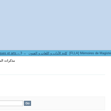
3.[FLLA] Mémoires de Magister
8. Faculté des lettres langues et arts -- كلية الآداب و اللغات و الفنون
→
3.[FLLA] Mémoires de Magister