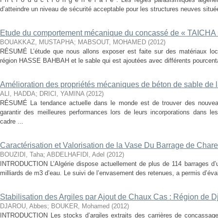
d’atteindre un niveau de sécurité acceptable pour les structures neuves situé
Etude du comportement mécanique du concassé de « TAICHA 
BOUAKKAZ, MUSTAPHA
;
MABSOUT, MOHAMED
(
2012
)
RÉSUMÉ L’étude que nous allons exposer est faite sur des matériaux loc
région HASSE BAHBAH et le sable qui est ajoutées avec différents pourcentag
Amélioration des propriétés mécaniques de béton de sable de l
ALI, HADDA
;
DRICI, YAMINA
(
2012
)
RÉSUMÉ La tendance actuelle dans le monde est de trouver des nouvea
garantir des meilleures performances lors de leurs incorporations dans les
cadre ...
Caractérisation et Valorisation de la Vase Du Barrage de Chare
BOUZIDI, Taha
;
ABDELHAFIDI, Adel
(
2012
)
INTRODUCTION L’Algérie dispose actuellement de plus de 114 barrages d’u
milliards de m3 d’eau. Le suivi de l’envasement des retenues, a permis d’éval
Stabilisation des Argiles par Ajout de Chaux Cas : Région de Dj
DJAROU, Abbes
;
BOUKER, Mohamed
(
2012
)
INTRODUCTION Les stocks d’argiles extraits des carrières de concassages