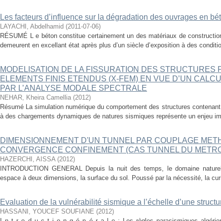
Les facteurs d’influence sur la dégradation des ouvrages en b
LAYACHI, Abdelhamid
(
2011-07-06
)
RÉSUMÉ L e béton constitue certainement un des matériaux de constructions
demeurent en excellant état après plus d’un siècle d’exposition à des conditio
MODELISATION DE LA FISSURATION DES STRUCTURES 
ELEMENTS FINIS ETENDUS (X-FEM) EN VUE D’UN CALC
PAR L’ANALYSE MODALE SPECTRALE
NEHAR, Kheira Camellia
(
2012
)
Résumé La simulation numérique du comportement des structures contenant d
à des chargements dynamiques de natures sismiques représente un enjeu impo
DIMENSIONNEMENT D'UN TUNNEL PAR COUPLAGE METHO
CONVERGENCE CONFINEMENT (CAS TUNNEL DU METRO
HAZERCHI, AISSA
(
2012
)
INTRODUCTION GENERAL Depuis la nuit des temps, le domaine naturel 
espace à deux dimensions, la surface du sol. Poussé par la nécessité, la curio
Evaluation de la vulnérabilité sismique a l’échelle d’une struc
HASSANI, YOUCEF SOUFIANE
(
2012
)
I n t r o d u c t i o n g é n é r a l e : Les règles parasismiques algér