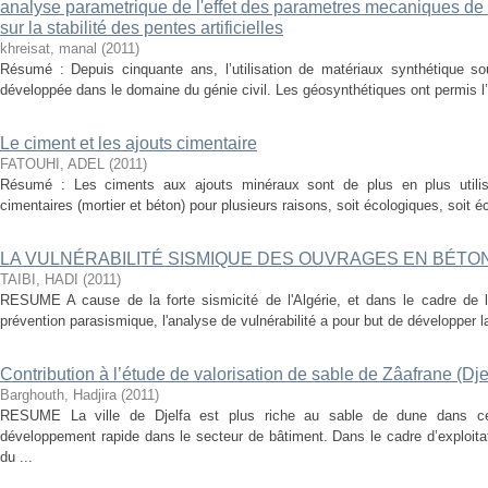
analyse parametrique de l'effet des parametres mecaniques de
sur la stabilité des pentes artificielles
khreisat, manal
(
2011
)
Résumé : Depuis cinquante ans, l’utilisation de matériaux synthétique s
développée dans le domaine du génie civil. Les géosynthétiques ont permis l’a
Le ciment et les ajouts cimentaire
FATOUHI, ADEL
(
2011
)
Résumé : Les ciments aux ajouts minéraux sont de plus en plus utilis
cimentaires (mortier et béton) pour plusieurs raisons, soit écologiques, soit é
LA VULNÉRABILITÉ SISMIQUE DES OUVRAGES EN BÉTO
TAIBI, HADI
(
2011
)
RESUME A cause de la forte sismicité de l'Algérie, et dans le cadre de l'
prévention parasismique, l'analyse de vulnérabilité a pour but de développer l
Contribution à l’étude de valorisation de sable de Zâafrane (Dje
Barghouth, Hadjira
(
2011
)
RESUME La ville de Djelfa est plus riche au sable de dune dans cert
développement rapide dans le secteur de bâtiment. Dans le cadre d’exploita
du ...