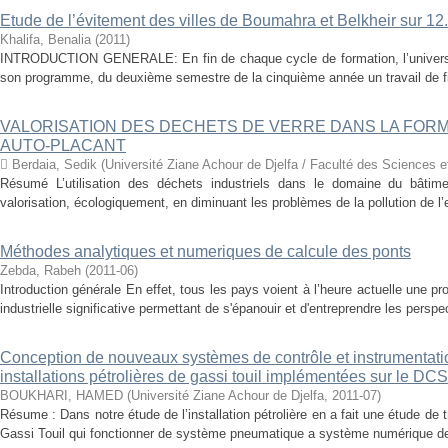
Etude de l’évitement des villes de Boumahra et Belkheir sur 12
Khalifa, Benalia
(
2011
)
INTRODUCTION GENERALE: En fin de chaque cycle de formation, l’universit
son programme, du deuxième semestre de la cinquième année un travail de fin 
VALORISATION DES DECHETS DE VERRE DANS LA FORM
AUTO-PLACANT
 Berdaia, Sedik
(
Université Ziane Achour de Djelfa / Faculté des Sciences e
Résumé L’utilisation des déchets industriels dans le domaine du bâtime
valorisation, écologiquement, en diminuant les problèmes de la pollution de 
Méthodes analytiques et numeriques de calcule des ponts
Zebda, Rabeh
(
2011-06
)
Introduction générale En effet, tous les pays voient à l’heure actuelle une p
industrielle significative permettant de s'épanouir et d'entreprendre les perspe
Conception de nouveaux systèmes de contrôle et instrumentatio
installations pétrolières de gassi touil implémentées sur le DCS
BOUKHARI, HAMED
(
Université Ziane Achour de Djelfa
,
2011-07
)
Résume : Dans notre étude de l’installation pétrolière en a fait une étude de t
Gassi Touil qui fonctionner de système pneumatique a système numérique de