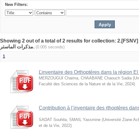
New Filters:
Showing 2 out of a total of 2 results for collection: 2.[FSNV]
مذكرات الماستر.
(0.005 seconds)
1
Ľinventaire des Orthoptéres dans la région El
MERZOUGUI Chaima, CHAABANE Chaouch Sadia
(
Un
Faculté des Sciences de la Nature et de la Vie
,
2024
)
Contribution à l’inventaire des rthoptères dans
SADAT Souhila, SMAIL Yassmine
(
Université Ziane Ac
et de la Vie
,
2022
)