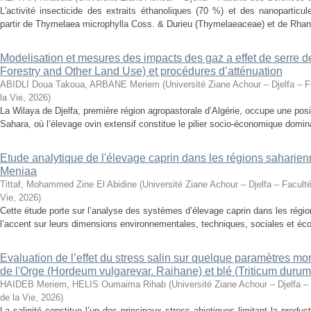
L'activité insecticide des extraits éthanoliques (70 %) et des nanoparticu
partir de Thymelaea microphylla Coss. & Durieu (Thymelaeaceae) et de Rhan
Modelisation et mesures des impacts des gaz a effet de serre 
Forestry and Other Land Use) et procédures d’atténuation
ABIDLI Doua Takoua, ARBANE Meriem
(
Université Ziane Achour – Djelfa – 
la Vie
,
2026
)
La Wilaya de Djelfa, première région agropastorale d’Algérie, occupe une positi
Sahara, où l’élevage ovin extensif constitue le pilier socio-économique domina
Etude analytique de l'élevage caprin dans les régions saharien
Meniaa
Tittaf, Mohammed Zine El Abidine
(
Université Ziane Achour – Djelfa – Facult
Vie
,
2026
)
Cette étude porte sur l’analyse des systèmes d’élevage caprin dans les régio
l’accent sur leurs dimensions environnementales, techniques, sociales et éco
Evaluation de l’effet du stress salin sur quelque paramètres m
de l'Orge (Hordeum vulgarevar. Raihane) et blé (Triticum durum
HAIDEB Meriem, HELIS Oumaima Rihab
(
Université Ziane Achour – Djelfa –
de la Vie
,
2026
)
La salinité constitue l’un des principaux stress abiotiques limitant la produc