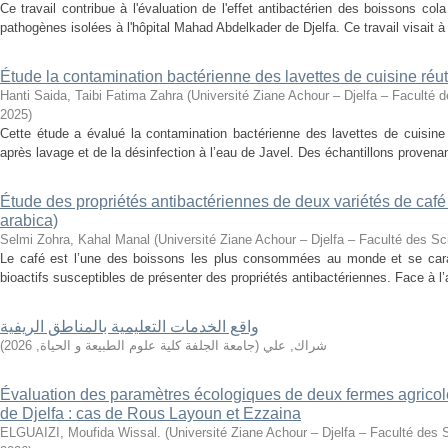
Ce travail contribue à l'évaluation de l'effet antibactérien des boissons co
pathogènes isolées à l'hôpital Mahad Abdelkader de Djelfa. Ce travail visait à ét
Étude la contamination bactérienne des lavettes de cuisine réut
Hanti Saida, Taibi Fatima Zahra
(
Université Ziane Achour – Djelfa – Faculté d
2025
)
Cette étude a évalué la contamination bactérienne des lavettes de cuisine r
après lavage et de la désinfection à l’eau de Javel. Des échantillons provena
Étude des propriétés antibactériennes de deux variétés de café
arabica)
Selmi Zohra, Kahal Manal
(
Université Ziane Achour – Djelfa – Faculté des Sc
Le café est l’une des boissons les plus consommées au monde et se car
bioactifs susceptibles de présenter des propriétés antibactériennes. Face à l’
واقع الخدمات التعليمية بالمناطق الريفية
)
2026
,
جامعة الجلفة كلية علوم الطبيعة و الحياة
(
شراك, علي
Évaluation des paramètres écologiques de deux fermes agricole
de Djelfa : cas de Rous Layoun et Ezzaina
ELGUAIZI, Moufida Wissal.
(
Université Ziane Achour – Djelfa – Faculté des 