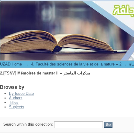
2.[FSNV] Mémoires de master II -- مذكرات الماستر
UZAD Home
→
→
4. Facul
2.[FSNV] Mémoires de master II -- مذكرات الماستر
Browse by
By Issue Date
Authors
Titles
Subjects
Search within this collection: