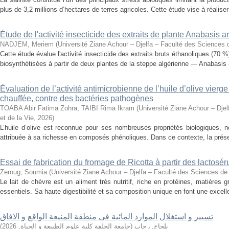
plus de 3,2 millions d’hectares de terres agricoles. Cette étude vise à réalise
Étude de l'activité insecticide des extraits de plante Anabasis 
NADJEM, Meriem
(
Université Ziane Achour – Djelfa – Faculté des Sciences d
Cette étude évalue l'activité insecticide des extraits bruts éthanoliques (70 
biosynthétisées à partir de deux plantes de la steppe algérienne — Anabasis a
Évaluation de l’activité antimicrobienne de l’huile d’olive vierge
chauffée, contre des bactéries pathogènes
TOABA Abir Fatima Zohra, TAIBI Rima Ikram
(
Université Ziane Achour – Djel
et de la Vie
,
2026
)
L’huile d’olive est reconnue pour ses nombreuses propriétés biologiques, 
attribuée à sa richesse en composés phénoliques. Dans ce contexte, la présent
Essai de fabrication du fromage de Ricotta à partir des lactosér
Zeroug, Soumia
(
Université Ziane Achour – Djelfa – Faculté des Sciences de 
Le lait de chèvre est un aliment très nutritif, riche en protéines, matières
essentiels. Sa haute digestibilité et sa composition unique en font une excell
تسيير و استغلال الموارد المائية في منطقة المنيعة الواقع و الافاق
)
2026
,
جامعة الجلفة كلية علوم الطبيعة و الحياة
(
بلحاج, رحاب