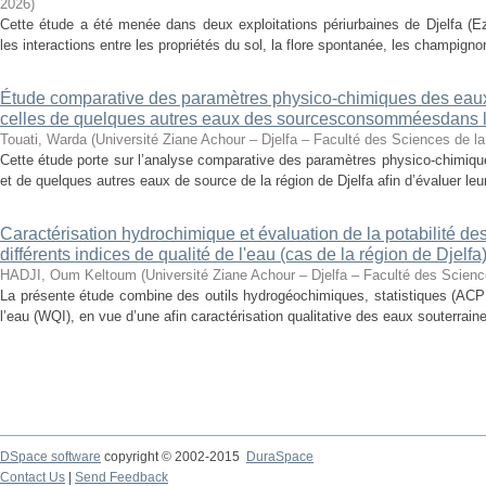
2026
)
Cette étude a été menée dans deux exploitations périurbaines de Djelfa (E
les interactions entre les propriétés du sol, la flore spontanée, les champign
Étude comparative des paramètres physico-chimiques des eaux
celles de quelques autres eaux des sourcesconsomméesdans la
Touati, Warda
(
Université Ziane Achour – Djelfa – Faculté des Sciences de la
Cette étude porte sur l’analyse comparative des paramètres physico-chimiqu
et de quelques autres eaux de source de la région de Djelfa afin d’évaluer leur 
Caractérisation hydrochimique et évaluation de la potabilité des
différents indices de qualité de l'eau (cas de la région de Djelfa
HADJI, Oum Keltoum
(
Université Ziane Achour – Djelfa – Faculté des Science
La présente étude combine des outils hydrogéochimiques, statistiques (ACP 
l’eau (WQI), en vue d’une afin caractérisation qualitative des eaux souterrain
DSpace software
copyright © 2002-2015
DuraSpace
Contact Us
|
Send Feedback