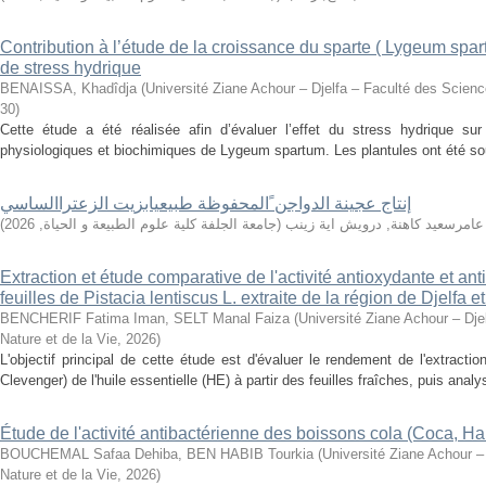
Contribution à l’étude de la croissance du sparte ( Lygeum spar
de stress hydrique
BENAISSA, Khadîdja
(
Université Ziane Achour – Djelfa – Faculté des Science
30
)
Cette étude a été réalisée afin d’évaluer l’effet du stress hydrique su
physiologiques et biochimiques de Lygeum spartum. Les plantules ont été soum
إنتاج عجينة الدواجن ًالمحفوظة طبيعيابزيت الزعتراالساسي
)
2026
,
جامعة الجلفة كلية علوم الطبيعة و الحياة
(
عامرسعيد كاهنة, درويش اية زينب
Extraction et étude comparative de l'activité antioxydante et ant
feuilles de Pistacia lentiscus L. extraite de la région de Djelfa 
BENCHERIF Fatima Iman, SELT Manal Faiza
(
Université Ziane Achour – Dje
Nature et de la Vie
,
2026
)
L'objectif principal de cette étude est d'évaluer le rendement de l'extraction
Clevenger) de l'huile essentielle (HE) à partir des feuilles fraîches, puis analys
Étude de l'activité antibactérienne des boissons cola (Coca, H
BOUCHEMAL Safaa Dehiba, BEN HABIB Tourkia
(
Université Ziane Achour –
Nature et de la Vie
,
2026
)