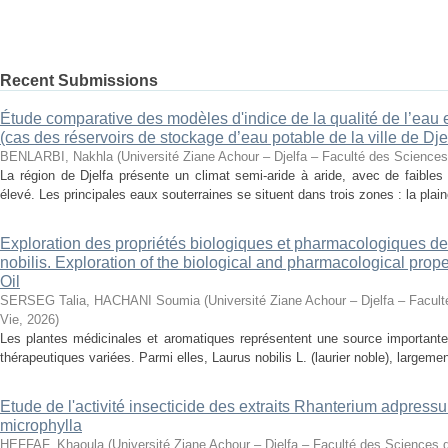
Recent Submissions
Étude comparative des modèles d'indice de la qualité de l’eau e
(cas des réservoirs de stockage d’eau potable de la ville de Dje
BENLARBI, Nakhla
(
Université Ziane Achour – Djelfa – Faculté des Sciences 
La région de Djelfa présente un climat semi-aride à aride, avec de faibles 
élevé. Les principales eaux souterraines se situent dans trois zones : la plain
Exploration des propriétés biologiques et pharmacologiques de 
nobilis. Exploration of the biological and pharmacological prope
Oil
SERSEG Talia, HACHANI Soumia
(
Université Ziane Achour – Djelfa – Facult
Vie
,
2026
)
Les plantes médicinales et aromatiques représentent une source importante
thérapeutiques variées. Parmi elles, Laurus nobilis L. (laurier noble), largemen
Etude de l'activité insecticide des extraits Rhanterium adpres
microphylla
HEFFAF, Khaoula
(
Université Ziane Achour – Djelfa – Faculté des Sciences d