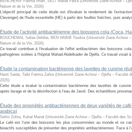
BENCHERIF Fatima Iman, SELT Manal Faiza
(
Université Ziane Achour – Dje
Nature et de la Vie
,
2026
)
L'objectif principal de cette étude est d'évaluer le rendement de l'extraction
Clevenger) de l'huile essentielle (HE) à partir des feuilles fraîches, puis analys
Étude de l'activité antibactérienne des boissons cola (Coca, H
BOUCHEMAL Safaa Dehiba, BEN HABIB Tourkia
(
Université Ziane Achour –
Nature et de la Vie
,
2026
)
Ce travail contribue à l'évaluation de l'effet antibactérien des boissons co
pathogènes isolées à l'hôpital Mahad Abdelkader de Djelfa. Ce travail visait à ét
Étude la contamination bactérienne des lavettes de cuisine réut
Hanti Saida, Taibi Fatima Zahra
(
Université Ziane Achour – Djelfa – Faculté d
2025
)
Cette étude a évalué la contamination bactérienne des lavettes de cuisine r
après lavage et de la désinfection à l’eau de Javel. Des échantillons provena
Étude des propriétés antibactériennes de deux variétés de café
arabica)
Selmi Zohra, Kahal Manal
(
Université Ziane Achour – Djelfa – Faculté des Sc
Le café est l’une des boissons les plus consommées au monde et se car
bioactifs susceptibles de présenter des propriétés antibactériennes. Face à l’