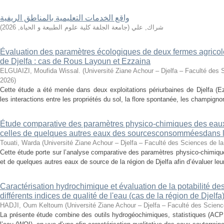
واقع الخدمات التعليمية بالمناطق الريفية
)
2026
,
جامعة الجلفة كلية علوم الطبيعة و الحياة
(
شراك, علي
Évaluation des paramètres écologiques de deux fermes agricole
de Djelfa : cas de Rous Layoun et Ezzaina
ELGUAIZI, Moufida Wissal.
(
Université Ziane Achour – Djelfa – Faculté des 
2026
)
Cette étude a été menée dans deux exploitations périurbaines de Djelfa (E
les interactions entre les propriétés du sol, la flore spontanée, les champign
Étude comparative des paramètres physico-chimiques des eaux
celles de quelques autres eaux des sourcesconsomméesdans la
Touati, Warda
(
Université Ziane Achour – Djelfa – Faculté des Sciences de la
Cette étude porte sur l’analyse comparative des paramètres physico-chimiqu
et de quelques autres eaux de source de la région de Djelfa afin d’évaluer leur 
Caractérisation hydrochimique et évaluation de la potabilité des
différents indices de qualité de l'eau (cas de la région de Djelfa
HADJI, Oum Keltoum
(
Université Ziane Achour – Djelfa – Faculté des Science
La présente étude combine des outils hydrogéochimiques, statistiques (ACP 