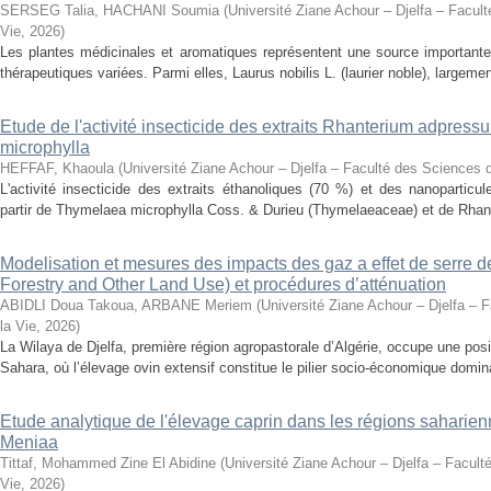
SERSEG Talia, HACHANI Soumia
(
Université Ziane Achour – Djelfa – Facult
Vie
,
2026
)
Les plantes médicinales et aromatiques représentent une source importante
thérapeutiques variées. Parmi elles, Laurus nobilis L. (laurier noble), largemen
Etude de l'activité insecticide des extraits Rhanterium adpres
microphylla
HEFFAF, Khaoula
(
Université Ziane Achour – Djelfa – Faculté des Sciences d
L'activité insecticide des extraits éthanoliques (70 %) et des nanoparticu
partir de Thymelaea microphylla Coss. & Durieu (Thymelaeaceae) et de Rhan
Modelisation et mesures des impacts des gaz a effet de serre 
Forestry and Other Land Use) et procédures d’atténuation
ABIDLI Doua Takoua, ARBANE Meriem
(
Université Ziane Achour – Djelfa – 
la Vie
,
2026
)
La Wilaya de Djelfa, première région agropastorale d’Algérie, occupe une positi
Sahara, où l’élevage ovin extensif constitue le pilier socio-économique domina
Etude analytique de l'élevage caprin dans les régions saharien
Meniaa
Tittaf, Mohammed Zine El Abidine
(
Université Ziane Achour – Djelfa – Facult
Vie
,
2026
)