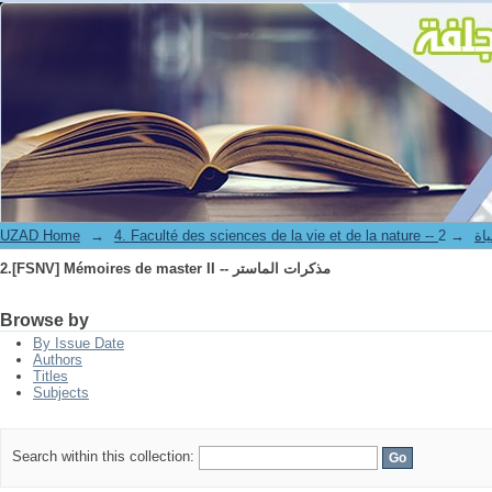
2.[FSNV] Mémoires de master II -- مذكرات الماستر
UZAD Home
→
→
4. Facul
2.[FSNV] Mémoires de master II -- مذكرات الماستر
Browse by
By Issue Date
Authors
Titles
Subjects
Search within this collection: