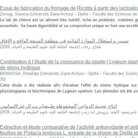
Essai de fabrication du fromage de Ricotta à partir des lactosér
Zeroug, Soumia
(
Université Ziane Achour – Djelfa – Faculté des Sciences de 
Le lait de chèvre est un aliment très nutritif, riche en protéines, matières
essentiels. Sa haute digestibilité et sa composition unique en font une excell
تسيير و استغلال الموارد المائية في منطقة المنيعة الواقع و الافاق
)
2026
,
جامعة الجلفة كلية علوم الطبيعة و الحياة
(
بلحاج, رحاب
Contribution à l’étude de la croissance du sparte ( Lygeum spar
de stress hydrique
BENAISSA, Khadîdja
(
Université Ziane Achour – Djelfa – Faculté des Science
30
)
Cette étude a été réalisée afin d’évaluer l’effet du stress hydrique su
physiologiques et biochimiques de Lygeum spartum. Les plantules ont été soum
إنتاج عجينة الدواجن ًالمحفوظة طبيعيابزيت الزعتراالساسي
)
2026
,
جامعة الجلفة كلية علوم الطبيعة و الحياة
(
عامرسعيد كاهنة, درويش اية زينب
Extraction et étude comparative de l'activité antioxydante et ant
feuilles de Pistacia lentiscus L. extraite de la région de Djelfa 