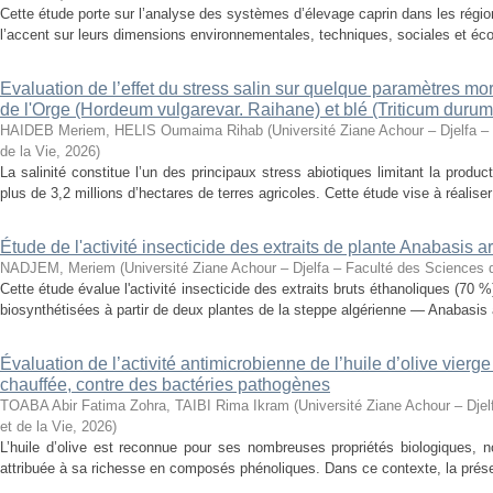
Cette étude porte sur l’analyse des systèmes d’élevage caprin dans les régio
l’accent sur leurs dimensions environnementales, techniques, sociales et éco
Evaluation de l’effet du stress salin sur quelque paramètres m
de l'Orge (Hordeum vulgarevar. Raihane) et blé (Triticum durum
HAIDEB Meriem, HELIS Oumaima Rihab
(
Université Ziane Achour – Djelfa –
de la Vie
,
2026
)
La salinité constitue l’un des principaux stress abiotiques limitant la produc
plus de 3,2 millions d’hectares de terres agricoles. Cette étude vise à réalise
Étude de l'activité insecticide des extraits de plante Anabasis 
NADJEM, Meriem
(
Université Ziane Achour – Djelfa – Faculté des Sciences d
Cette étude évalue l'activité insecticide des extraits bruts éthanoliques (70 
biosynthétisées à partir de deux plantes de la steppe algérienne — Anabasis a
Évaluation de l’activité antimicrobienne de l’huile d’olive vierge
chauffée, contre des bactéries pathogènes
TOABA Abir Fatima Zohra, TAIBI Rima Ikram
(
Université Ziane Achour – Djel
et de la Vie
,
2026
)
L’huile d’olive est reconnue pour ses nombreuses propriétés biologiques, 
attribuée à sa richesse en composés phénoliques. Dans ce contexte, la présent