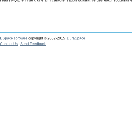
l’eau (WQI), en vue d’une afin caractérisation qualitative des eaux souterrain
DSpace software
copyright © 2002-2015
DuraSpace
Contact Us
|
Send Feedback