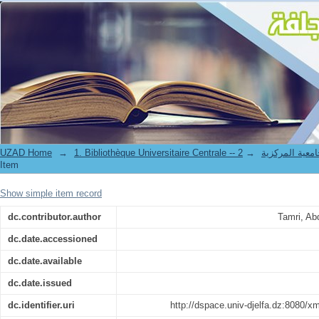
Reduction of second-order continuous systems based on Krylov space
UZAD Home
→
→
1. Bibliothèque Universitaire Centrale 
Item
Show simple item record
dc.contributor.author
dc.date.accessioned
dc.date.available
dc.date.issued
dc.identifier.uri
http://dspace.univ-djelfa.dz:8080/