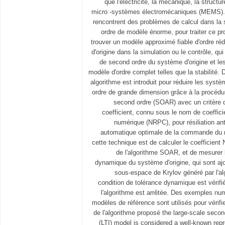
que l'électricité, la mécanique, la structu
micro -systèmes électromécaniques (MEMS).
rencontrent des problèmes de calcul dans la s
ordre de modèle énorme, pour traiter ce pr
trouver un modèle approximé fiable d'ordre réd
d'origine dans la simulation ou le contrôle, qu
de second ordre du système d'origine et l
modèle d'ordre complet telles que la stabilité.
algorithme est introduit pour réduire les sy
ordre de grande dimension grâce à la procédur
second ordre (SOAR) avec un critère d
coefficient, connu sous le nom de coeffic
numérique (NRPC), pour résiliation ant
automatique optimale de la commande du mo
cette technique est de calculer le coefficien
de l'algorithme SOAR, et de mesurer l
dynamique du système d'origine, qui sont aj
sous-espace de Krylov généré par l'a
condition de tolérance dynamique est vérifié
l'algorithme est arrêtée. Des exemples num
modèles de référence sont utilisés pour vérifier 
de l'algorithme proposé the large-scale second
(LTI) model is considered a well-known repr