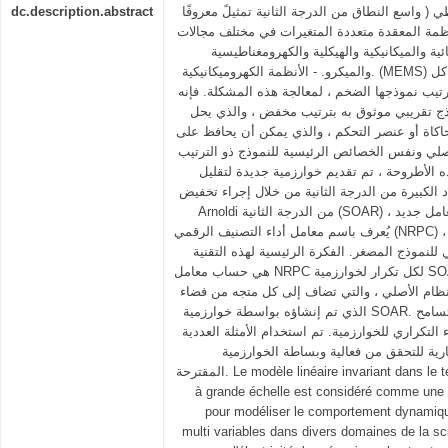
dc.description.abstract
 ( واسع النطاق من الدرجة الثانية تمثيلً معروفًا
نظمة المعقدة متعددة المتغيرات في مختلف مجالات
ئية والميكانيكية والهيكلية والكهرومغناطيسية
والميكرو. - الأنظمة الكهروميكانيكية. (MEMS) تواجه بعض هذه الأنظمة مشاكل
تيب نموذجها الضخم ، لمعالجة هذه المشكلة. فإنه
ج تقريبي موثوق به بترتيب مخفض ، والذي يحل
اكاة أو عنصر التحكم ، والذي يمكن أن يحافظ على
لأصلي ونفس الخصائص الرئيسية للنموذج ذو الترتيب
ه الأطروحة ، تم تقديم خوارزمية جديدة لتقليل
اد الكبيرة من الدرجة الثانية من خلال إجراء تخفيض
Arnoldi من الدرجة الثانية (SOAR) مع معيار إيقاف يعتمد على معامل جديد ،
يُعرف باسم معامل أداء التصنيف الرقمي (NRPC) ، من أجل الإنهاء المبكر الفعال
ئي للنموذج المصغر. الفكرة الرئيسية لهذه التقنية
هي حساب معامل NRPC لكل تكرار لخوارزمية SOAR ، وقياس معلومات التطور
لديناميكي للنظام الأصلي ، والتي تضاف إلى كل متجه من فضاء
الذي تم إنشاؤه بواسطة خوارزمية SOAR. عندما يتم التحقق من حالة التسامح
ء التكراري للخوارزمية. تم استخدام الأمثلة العددية
رية للتحقق من فعالية وبساطة الخوارزمية
المقترحة. Le modèle linéaire invariant dans le temps (LTI) de second ordre
à grande échelle est considéré comme une 
pour modéliser le comportement dynami
multi variables dans divers domaines de la scie