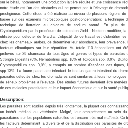
sur le bétail, notamment une production laitière réduite et une croissance ré
notre étude est l'un des obstacles qui ne permet pas à l'élevage de dromad
prestigieuse. Cette étude a été réalisée au niveau de plusieurs régions de 
basée sur des examens microscopiques post-concentration: la technique de p
technique de flottation au chlorure de sodium saturé. En plus de 
Cryptosporidium par la procédure de coloration Ziehl - Neelsen modifiée, la
utilisée pour détecter de Giardia. L'objectif de ce travail est d'identifier l
chez les chameaux arabes, de déterminer leur abondance, leur prévalence, le
facteurs climatiques sur leur répartition. Au totale 110 échantillons ont é
prélevés sur 29 chameaux de tous âges et genres et types de parasites on
Strongle Digestifs78%, Nematodirus spp. 10% et Toxocara spp. 0,9%, Buxton
Cryptosporidium spp. 0,9%, y compris un nombre d'espèces des tiques,
spp.13%. La faune parasitaire infectant le tractus gastro-intestinal du droma
parasites détectés chez les dromadaires sont similaires à leurs homologues
de sérieux problèmes à l'élevage. Des études futures devraient être menées
de ces maladies parasitaires et leur impact économique et sur la santé publi
Description:
Les parasites sont étudiés depuis très longtemps, la plupart des connaissan
un intérêt médical ou vétérinaire. Malgré, leur omniprésence au sein du
parasitaires sur les populations naturelles est encore très mal maîtrisé. Ce 
les facteurs déterminant la diversité et de la distribution des parasites de d