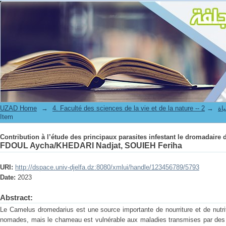
Contribution à l’étude des principaux parasites infestant le dromadaire d
UZAD Home
→
→
4. Facul
Item
Contribution à l’étude des principaux parasites infestant le dromadaire d
FDOUL Aycha/KHEDARI Nadjat, SOUIEH Feriha
URI:
http://dspace.univ-djelfa.dz:8080/xmlui/handle/123456789/5793
Date:
2023
Abstract:
Le Camelus dromedarius est une source importante de nourriture et de nutrit
nomades, mais le chameau est vulnérable aux maladies transmises par des p