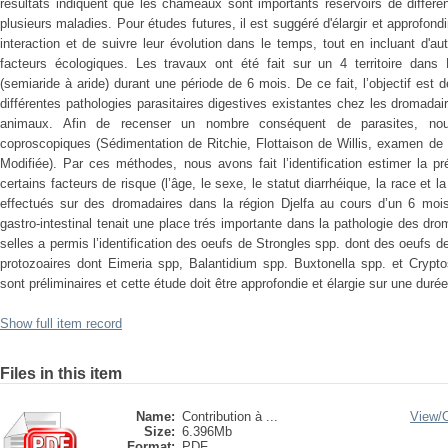
résultats indiquent que les chameaux sont importants réservoirs de différe
plusieurs maladies. Pour études futures, il est suggéré d'élargir et approfond
interaction et de suivre leur évolution dans le temps, tout en incluant d'au
facteurs écologiques. Les travaux ont été fait sur un 4 territoire dans D
(semiaride à aride) durant une période de 6 mois. De ce fait, l’objectif est
différentes pathologies parasitaires digestives existantes chez les dromadai
animaux. Afin de recenser un nombre conséquent de parasites, no
coproscopiques (Sédimentation de Ritchie, Flottaison de Willis, examen de 
Modifiée). Par ces méthodes, nous avons fait l’identification estimer la p
certains facteurs de risque (l’âge, le sexe, le statut diarrhéique, la race e
effectués sur des dromadaires dans la région Djelfa au cours d’un 6 moi
gastro-intestinal tenait une place trés importante dans la pathologie des dr
selles a permis l’identification des oeufs de Strongles spp. dont des oeufs 
protozoaires dont Eimeria spp, Balantidium spp. Buxtonella spp. et Crypt
sont préliminaires et cette étude doit être approfondie et élargie sur une duré
Show full item record
Files in this item
Name:
Contribution à ...
View/
Size:
6.396Mb
Format:
PDF