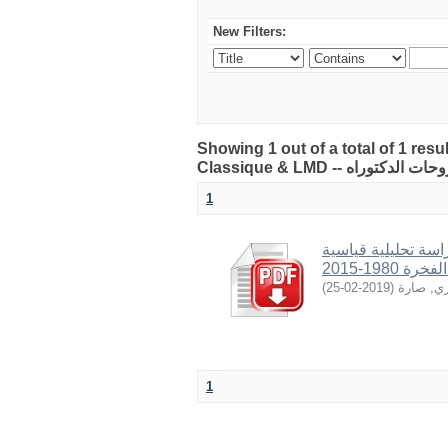
New Filters:
Showing 1 out of a total of 1 res
1
اسة تحليلية قياسية
198-2015
)
2019-02-25
(
ري, صارة
1