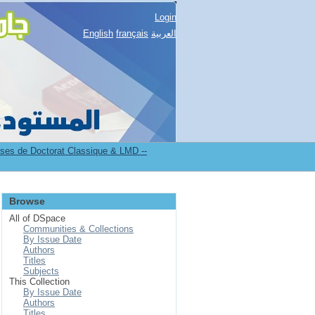
Login
English
français
العربية
es de Doctorat Classique & LMD --
Browse
All of DSpace
Communities & Collections
By Issue Date
Authors
Titles
Subjects
This Collection
By Issue Date
Authors
Titles