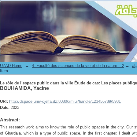
Le rôle de l’espace public dans la ville Étude de cas: Les places publiqu
UZAD Home
→
→
4. Facul
Item
Le rôle de l’espace public dans la ville Étude de cas: Les places publiqu
BOUHAMIDA, Yacine
URI:
http://dspace.univ-djelfa.dz:8080/xmlui/handle/123456789/5981
Date:
2023
Abstract:
This research work aims to know the role of public spaces in the city. Our s
of Ghardaia, which is a type of public space. In the first chapter, I dealt 