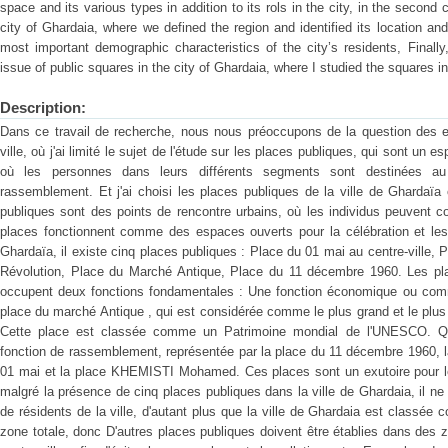
space and its various types in addition to its rols in the city, in the second 
city of Ghardaia, where we defined the region and identified its location an
most important demographic characteristics of the city’s residents, Finally
issue of public squares in the city of Ghardaia, where I studied the squares in 
Description:
Dans ce travail de recherche, nous nous préoccupons de la question des es
ville, où j'ai limité le sujet de l'étude sur les places publiques, qui sont un 
où les personnes dans leurs différents segments sont destinées au c
rassemblement. Et j'ai choisi les places publiques de la ville de Ghardaï
publiques sont des points de rencontre urbains, où les individus peuvent c
places fonctionnent comme des espaces ouverts pour la célébration et les
Ghardaïa, il existe cinq places publiques : Place du 01 mai au centre-vill
Révolution, Place du Marché Antique, Place du 11 décembre 1960. Les pla
occupent deux fonctions fondamentales : Une fonction économique ou commer
place du marché Antique , qui est considérée comme le plus grand et le plus
Cette place est classée comme un Patrimoine mondial de l'UNESCO. Qua
fonction de rassemblement, représentée par la place du 11 décembre 1960, la
01 mai et la place KHEMISTI Mohamed. Ces places sont un exutoire pour les
malgré la présence de cinq places publiques dans la ville de Ghardaia, il ne
de résidents de la ville, d'autant plus que la ville de Ghardaia est classée
zone totale, donc D'autres places publiques doivent être établies dans des