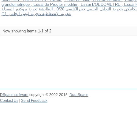
granulométrique , Essai de Proctor modifié , Essai L'OEDOMETRE , Essai los Angeles . + : رمل
الكثبان ،الطبقة القاعدة ، السلوك الميكانيكي ،تجربة التحليل الحبيبي حجرالكلسي 0/20 ، الطايشة تجربة بروكتور المعدلة
،تجربة الإنضغاطية ،تجربة لوس انجلس. (1)
Now showing items 1-1 of 2
DSpace software
copyright © 2002-2015
DuraSpace
Contact Us
|
Send Feedback