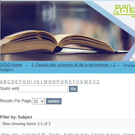
Filter by: Subject
UZAD Home
→
→
3. Faculté des science
Subject
A
B
C
D
E
F
G
H
I
J
K
L
M
N
O
P
Q
R
S
T
U
V
W
X
Y
Z
Starts with
Results Per Page:
Filter by: Subject
Now showing items 1-1 of 2
Mots clés : Calcaire 0-20 , Taicha , Sable de dune, Couche de base , Com