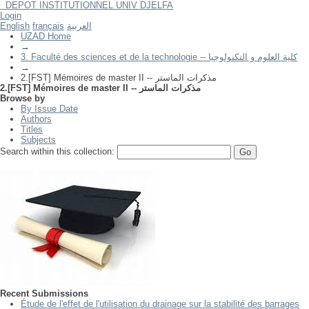
DEPOT INSTITUTIONNEL UNIV DJELFA
Login
2.[FST] Mémoires de master II -- مذكرات الماستر
English
français
العربية
UZAD Home
→
3. Faculté des sciences et de la technologie -- كلية العلوم و التكنولوجيا
→
2.[FST] Mémoires de master II -- مذكرات الماستر
2.[FST] Mémoires de master II -- مذكرات الماستر
Browse by
By Issue Date
Authors
Titles
Subjects
Search within this collection:
Recent Submissions
Étude de l'effet de l'utilisation du drainage sur la stabilité des barrages