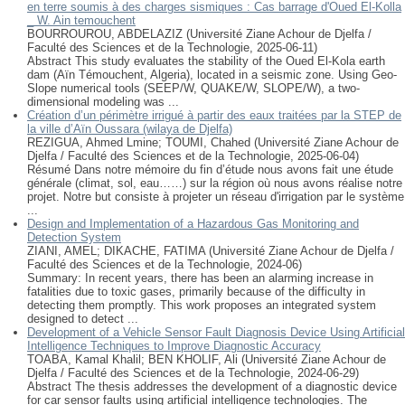
en terre soumis à des charges sismiques : Cas barrage d'Oued El-Kolla
_ W. Ain temouchent
BOURROUROU, ABDELAZIZ
(
Université Ziane Achour de Djelfa /
Faculté des Sciences et de la Technologie
,
2025-06-11
)
Abstract This study evaluates the stability of the Oued El-Kola earth
dam (Aïn Témouchent, Algeria), located in a seismic zone. Using Geo-
Slope numerical tools (SEEP/W, QUAKE/W, SLOPE/W), a two-
dimensional modeling was ...
Création d’un périmètre irrigué à partir des eaux traitées par la STEP de
la ville d’Aïn Oussara (wilaya de Djelfa)
REZIGUA, Ahmed Lmine
;
TOUMI, Chahed
(
Université Ziane Achour de
Djelfa / Faculté des Sciences et de la Technologie
,
2025-06-04
)
Résumé Dans notre mémoire du fin d’étude nous avons fait une étude
générale (climat, sol, eau……) sur la région où nous avons réalise notre
projet. Notre but consiste à projeter un réseau d'irrigation par le système
...
Design and Implementation of a Hazardous Gas Monitoring and
Detection System
ZIANI, AMEL
;
DIKACHE, FATIMA
(
Université Ziane Achour de Djelfa /
Faculté des Sciences et de la Technologie
,
2024-06
)
Summary: In recent years, there has been an alarming increase in
fatalities due to toxic gases, primarily because of the difficulty in
detecting them promptly. This work proposes an integrated system
designed to detect ...
Development of a Vehicle Sensor Fault Diagnosis Device Using Artificial
Intelligence Techniques to Improve Diagnostic Accuracy
TOABA, Kamal Khalil
;
BEN KHOLIF, Ali
(
Université Ziane Achour de
Djelfa / Faculté des Sciences et de la Technologie
,
2024-06-29
)
Abstract The thesis addresses the development of a diagnostic device
for car sensor faults using artificial intelligence technologies. The