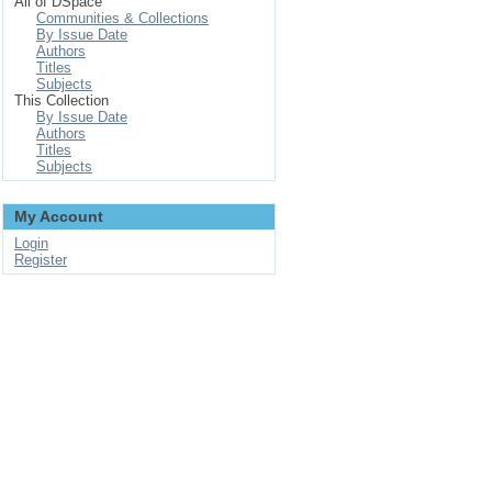
All of DSpace
Communities & Collections
By Issue Date
Authors
Titles
Subjects
This Collection
By Issue Date
Authors
Titles
Subjects
My Account
Login
Register