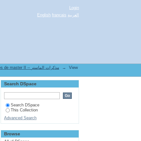
دور 
Login
English
français
العربية
2.[FSSH] Mémoires de master II -- مذكرات الماستر
→
View
Search DSpace
Search DSpace
This Collection
Advanced Search
Browse