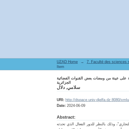
نة من ومضات بعض القنوات الفضائية الجزائرية
UZAD Home
→
Item
ية على عينة من ومضات بعض القنوات الفضائية
الجزائرية
سلامي, دلال
URI:
http://dspace.univ-djelfa.dz:8080/xm
Date:
2024-06-09
Abstract:
جاري"، وذلك بالنظر للدور الفعال الذي تحدثه