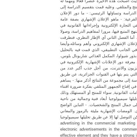
، حيث أصبحت هذه الأخيرة عنصرا فعالا ومهما له
نتج والمتلقي. وعليه قمت بتقسيم الدراسة إلى
دراسة وتساؤلها الرئيسي: - ما دور الإعلان
لفرعية: - ماهو الإعلان الإشهاري بصفة عامة
 التجارة الإلكترونية وإجراءاتها القانونية في
ج المتبع فيها، مرورا لمفاهيم الدراسة، وصولا
أما الفصل الثاني أي الإطار النظري، فتطرقت
علان الإشهاري الإلكتروني وأهم وسائله،وأيضا
ل في الجانب التطبيقي، الذي قمت فيه بالتحليل
 بذور شيواوا، المكمل الغذائي شاربونال بلوس
فة دور الإعلانات الإشهارية الإلكترونية في
فزيون والانترنت، من أجل جذب أكبر عدد من
تي يتم بثها في القنوات الجزائرية، عن طريق
اسة إلى مجموعة من النتائج أذكر منها: - يساهم
في إقناع الجمهور المتلقي بفكرة ضرورة اقتناء
امات القانونية, سواء للمنتج أو المستهلك وذلك
ا سيميولوجيا أبعاد فنية وجمالية من ناحية
لى جمال المنتج والشخصيات. - التباين الواضح
الومضات الإشهارية مليئة بالرموز والمعاني
الخفية التي لا يمكن التوصل لها إلا عن طريق تحليلها سيميولوجيا. Abstract: The subject of
advertising in the commercial marketing
electronic advertisements in the commer
effective element and they have a strong i