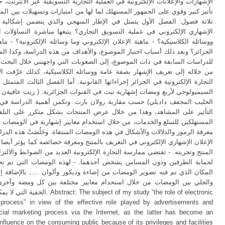
الإشهارات والإعلانات الإلكترونية في العملية التجارية التسويقية عبر الانترنت
تأثير كبير وقوي على الجمهور المستهلك لما لها من امتيازات وتسهيلات بين الم
ثلاثة فصول: الفصل الأول يتمثل في الإطار المنهجي والذي يتضمن إشكالية ال
الإشهاري الإلكتروني في عملية التسويق التجاري؟ يتبعها مباشرة التساؤلات ا
ووسائله الكلاسيكية؟ - ماهية الإعلان الإلكتروني وما وسائله الإلكترونية؟ - ماهي
الجزائر؟ وبعد ذلك أسباب اختيار الموضوع، والأهداف من هذه الدراسة، وكذا المنه
للدراسات السابقة في ذات الموضوع، إلى الصعوبات التي واجهتني خلال البحث. 
من خلاله إلى تعريف الإشهار بصفة عامة ووسائله الكلاسيكية، كذلك عرَّفت الإ
التجارة الإلكترونية في الجزائر إجراءاتها القانونية. أما الفصل الثالث المتمث
السيميولوجي لأربع ومضات إشهارية تبث في القنوات الجزائرية: ( زيت عافيةن،
الحليب المجفف داديلي) حسب مقاربة رولان بارت. وتكمن أهمية الدراسة في معر
التأثير على المشاهد، وهذا من خلال عرض المنتجات بشكل متكرر على التل
المستهلكين للسلع والخدمات، من خلال استخدام معايير إشهارية في الومضات ال
معرفة الرموز والدلالات والأشكال في هذه الومضات المنتقاة. وخَلُصَتْ هذه الدر
الإعلان الإشهاري الإلكتروني في التعريف بالمنتج ومعرفة خصائصه كما يؤثر أيضا 
المنتج وتجربته. - تقتضي ممارسة التجارة الإلكترونية العديد من الضوابط والالتز
لحماية الطرفين ودون المساس بشخص أحدهما. - لهذه الومضات التي تم تحليله
المكان الذي تم فيه تصوير الومضات من إضاءة وديكور وألوان ...., بالإضافة إ
والجلي بين الومضات من خلال استخدام معايير مختلفة بين كل ومضة وأخرى. 
 my study “the role of electronic
 process” in view of the effective role played by advertisements and
cial marketing process via the Internet, as the latter has become an
nfluence on the consuming public because of its privileges and facilities