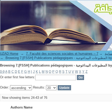
Browsing 7.[FSSH] Publ
UZAD Home
→
→
7. Faculté de
→
Browsing 7.[FSSH] Publi
Browsing 7.[FSSH] Publ
0-9
A
B
C
D
E
F
G
H
I
J
K
L
M
N
O
P
Q
R
S
T
U
V
W
X
Y
Z
Or enter first few letters:
Order:
Results:
Now showing items 24-43 of 76
Authors Name