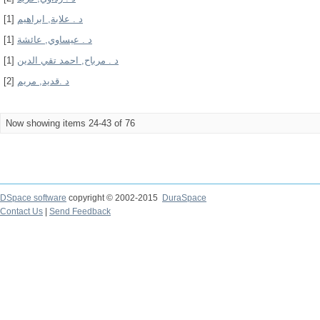
[1]
د . علابة, ابراهيم
[1]
د . عيساوي, عائشة
[1]
د . مرباح, احمد تقي الدين
[2]
د .قديد, مريم
Now showing items 24-43 of 76
DSpace software
copyright © 2002-2015
DuraSpace
Contact Us
|
Send Feedback