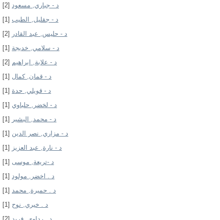
[2]
د - جباري, مسعود
[1]
د - جقليل, الطيب
[2]
د - حليس, عبد القادر
[1]
د - سلامي, خديجة
[2]
د - علابة, ابراهيم
[1]
د - قمان, كمال
[1]
د - قويلي, حدة
[1]
د - لخضر, حلباوي
[1]
د - محمد, البشير
[1]
د - مزاري, نصر الدين
[1]
د - نارة, عبد العزيز
[1]
د -تريعة, موسى
[1]
د . اخضر, مولود
[1]
د . حميرة, محمد
[1]
د . خيري, نوح
[2]
د . رداوي, فريد