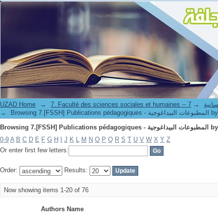
Browsing 7.[FSSH] Publ
UZAD Home
→
→
7. Faculté de
→
Browsing 7.[FSSH] Publi
Browsing 7.[FSSH] Publ
0-9
A
B
C
D
E
F
G
H
I
J
K
L
M
N
O
P
Q
R
S
T
U
V
W
X
Y
Z
Or enter first few letters:
Order:
Results:
Now showing items 1-20 of 76
Authors Name