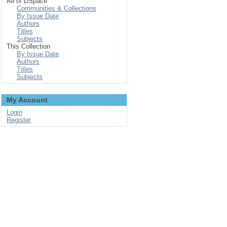
All of DSpace
Communities & Collections
By Issue Date
Authors
Titles
Subjects
This Collection
By Issue Date
Authors
Titles
Subjects
My Account
Login
Register