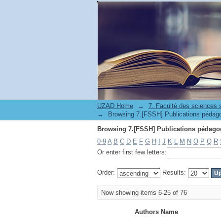
UZAD Home
→
→
0-9
A
B
C
D
E
F
G
H
I
J
K
L
M
N
O
P
Q
R
Or enter first few letters:
Order:
Results:
Now showing items 6-25 of 76
Authors Name