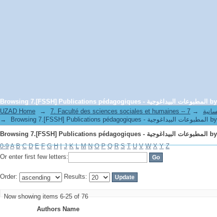
Browsing 7.[FSSH] Publ
UZAD Home
→
→
7. Faculté de
→
Browsing 7.[FSSH] Publi
Browsing 7.[FSSH] Publ
0-9
A
B
C
D
E
F
G
H
I
J
K
L
M
N
O
P
Q
R
S
T
U
V
W
X
Y
Z
Or enter first few letters:
Order:
Results:
Now showing items 6-25 of 76
Authors Name