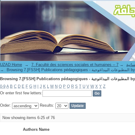
Browsing 7.[FSSH] Publ
UZAD Home
→
→
7. Faculté de
→
Browsing 7.[FSSH] Publi
Browsing 7.[FSSH] Publ
0-9
A
B
C
D
E
F
G
H
I
J
K
L
M
N
O
P
Q
R
S
T
U
V
W
X
Y
Z
Or enter first few letters:
Order:
Results:
Now showing items 6-25 of 76
Authors Name