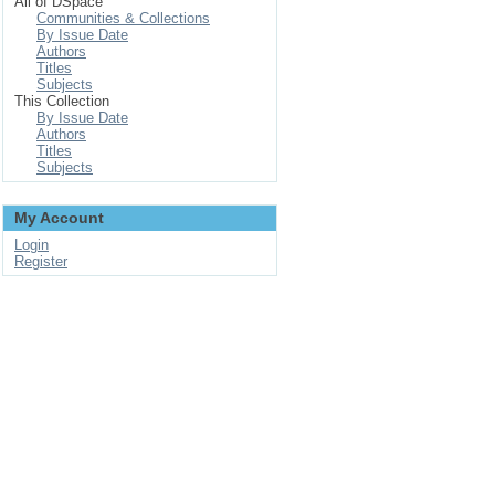
All of DSpace
Communities & Collections
By Issue Date
Authors
Titles
Subjects
This Collection
By Issue Date
Authors
Titles
Subjects
My Account
Login
Register