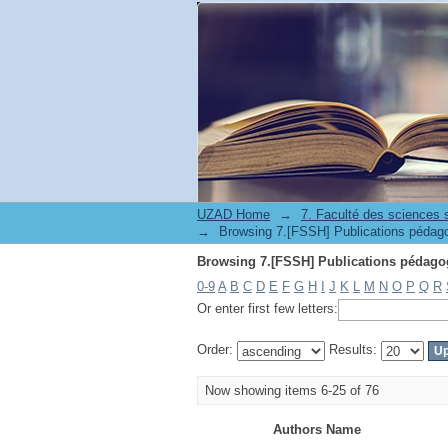
UZAD Home
→
→
0-9
A
B
C
D
E
F
G
H
I
J
K
L
M
N
O
P
Q
R
Or enter first few letters:
Order:
Results:
Now showing items 6-25 of 76
Authors Name