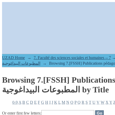
Browsing 7.[FSSH] Public - المطبوعات
البيداغوجية by Title
UZAD Home
→
7.[FSSH] Publications pédagogiques -
→
المطبوعات البيداغوجية
Browsing 7.[FSSH] Publications
المطبوعات البيداغوجية by Title
0-9
A
B
C
D
E
F
G
H
I
J
K
L
M
N
O
P
Q
R
S
T
U
V
W
X
Y
Or enter first few letters: