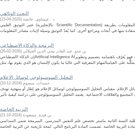
البحث الوثائقي
د . عيساوي, عائشة
(
2026-04-23
)
عتبر التوثيق العلمي (بالإنجليزية: Scientific Documentation) أحد فروع العلوم التي تهدف إلى حفظ المعلومات بطريقة
البرمجة والذكاء الاصطناعي
بن جدو, عبد القادر محي الدين الجيلالي
(
2026-02-26
)
إن الذكاء االصطناعيArtificial Intelligence AIع الحديثةهو أحد أهم الفرو لعلم الحاسوب، فهو يُعرّف باهتمامه بتصميم وتطوير
التحليل السوسيولوجي لوسائل الاعلام
حميدات, ميسوم
(
2024-12-10
)
 الإعلام. مقياس التحليل السوسيولوجي لوسائل الإعلام هو إطار أو منهجية تهدف
التربية الخاصة
بن قيدة, مسعودة
(
2024-10-21
)
طلبة السنة الثانية ماستر تخصص علم النفس المدرسي، المبرمجة ضمن السداسي