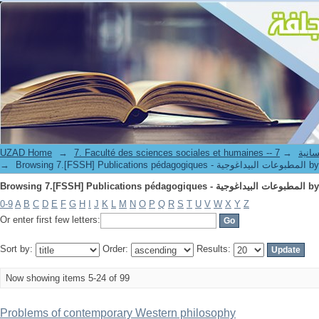
مطبوعات البيداغوجية by Title
ة و الإنسانية
→
→
UZAD Home
لمطبوعات البيداغوجية by Title
→
مطبوعات البيداغوجية by Title
0-9
A
B
C
D
E
F
G
H
I
J
K
L
M
N
O
P
Q
R
S
T
U
V
W
X
Y
Z
Or enter first few letters:
Sort by:
Order:
Results:
Now showing items 5-24 of 99
Problems of contemporary Western philosophy