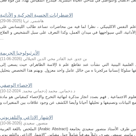
الاضطرابات الحسية الحركية و الأداتية
هاشمي, ثريا
(
2025-06-29
)
علم النفس الاكلينيكي ، نظرا لما فيه من محاضرات تساعد طالب الليسانس على
أداتية، التي سيواجهها في ميدان العمل، وكذا التعرف على سبل التشخيص و العلاج
...
الأنرثبولوجيا الجريمة
بن جدو, عبد القادر محي الدين الجيلالي
(
2026-06-11
)
ول العلمية البينية التي نشأت عند تقاطع علم ة اإلاسة الظاهرام، حيث يسعى إلى
الإحصاء الوصفي
د.دحماني, محمد
(
دحماني محمد
,
2024-12-10
)
وم الاجتماعية , فهم بصدد انجاز مذكرة لنهائية التخرج والإحصاء كمقياس هو مادة
الإشهار الإذاعي والتلفزيوني
منصور, سعيدي
(
2026-06-10
)
الملخص باللغة العربية (Arabic Abstract) تقدم هذه المطبوعة البيداغوجية، المعدة من طرف الأستاذ منصور سعيدي بجامعة