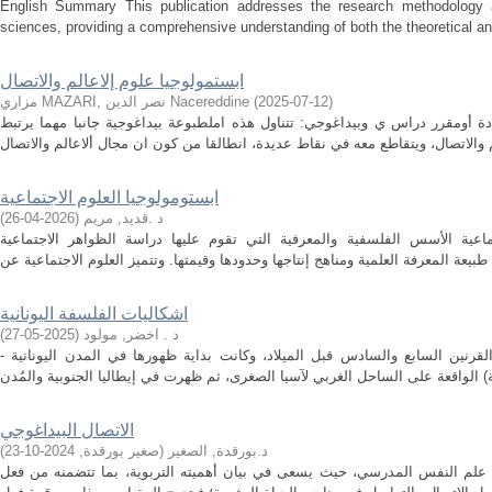
English Summary This publication addresses the research methodology ai
sciences, providing a comprehensive understanding of both the theoretical and 
ابستمولوجيا علوم إلاعالم والاتصال
)
2025-07-12
(
مزاري MAZARI, نصر الدين Nacereddine
دة أومقرر دراس ي وبيداغوجي: تتناول هذه املطبوعة بيداغوجية جانبا مهما يرتبط
ابستومولوجيا العلوم الاجتماعية
د .قديد, مريم
(
2026-04-26
)
ماعية الأسس الفلسفية والمعرفية التي تقوم عليها دراسة الظواهر الاجتماعية
اشكاليات الفلسفة اليونانية
د . اخضر, مولود
(
2025-05-27
)
- ملخص: بدأ ظهور الفلسفة اليونانية بين القرنين السابع والسادس قبل الميلاد، وكانت بداية ظهورها في المدن اليونانية
الاتصال البيداغوجي
د.بورقدة, الصغير
(
صغير بورقدة
,
2024-10-23
)
د علم النفس المدرسي، حيث يسعى في بيان أهميته التربوية، بما تتضمنه من فعل