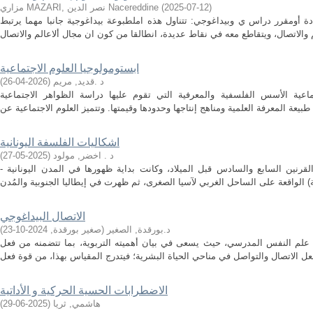
)
2025-07-12
(
مزاري MAZARI, نصر الدين Nacereddine
دة أومقرر دراس ي وبيداغوجي: تتناول هذه املطبوعة بيداغوجية جانبا مهما يرتبط
ابستومولوجيا العلوم الاجتماعية
د .قديد, مريم
(
2026-04-26
)
ماعية الأسس الفلسفية والمعرفية التي تقوم عليها دراسة الظواهر الاجتماعية
اشكاليات الفلسفة اليونانية
د . اخضر, مولود
(
2025-05-27
)
- ملخص: بدأ ظهور الفلسفة اليونانية بين القرنين السابع والسادس قبل الميلاد، وكانت بداية ظهورها في المدن اليونانية
الاتصال البيداغوجي
د.بورقدة, الصغير
(
صغير بورقدة
,
2024-10-23
)
د علم النفس المدرسي، حيث يسعى في بيان أهميته التربوية، بما تتضمنه من فعل
الاضطرابات الحسية الحركية و الأداتية
هاشمي, ثريا
(
2025-06-29
)