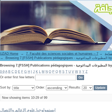
مطبوعات البيداغوجية by Title
ة و الإنسانية
→
→
UZAD Home
لمطبوعات البيداغوجية by Title
→
مطبوعات البيداغوجية by Title
0-9
A
B
C
D
E
F
G
H
I
J
K
L
M
N
O
P
Q
R
S
T
U
V
W
X
Y
Z
Or enter first few letters:
Sort by:
Order:
Results:
Now showing items 10-29 of 99
ابستمولوجيا علوم إلاعالم والاتصال