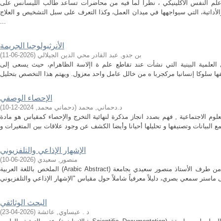
علم النفس الاكلينيكي ، نظرا لما فيه من محاضرات تساعد طالب الليسانس على
أداتية، التي سيواجهها في ميدان العمل، وكذا التعرف على سبل التشخيص و العلاج
...
الأنرثبولوجيا الجريمة
بن جدو, عبد القادر محي الدين الجيلالي
(
2026-06-11
)
ول العلمية البينية التي نشأت عند تقاطع علم ة اإلاسة الظاهرام، حيث يسعى إلى
الإحصاء الوصفي
د.دحماني, محمد
(
دحماني محمد
,
2024-12-10
)
وم الاجتماعية , فهم بصدد انجاز مذكرة لنهائية التخرج والإحصاء كمقياس هو مادة
الإشهار الإذاعي والتلفزيوني
منصور, سعيدي
(
2026-06-10
)
الملخص باللغة العربية (Arabic Abstract) تقدم هذه المطبوعة البيداغوجية، المعدة من طرف الأستاذ منصور سعيدي بجامعة
البحث الوثائقي
د . عيساوي, عائشة
(
2026-04-23
)