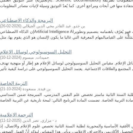
عتبر التوثيق العلمي (بالإنجليزية: Scientific Documentation) أحد فروع العلوم التي تهدف إلى حفظ المعلومات بطريقة
البرمجة والذكاء الاصطناعي
بن جدو, عبد القادر محي الدين الجيلالي
(
2026-02-26
)
إن الذكاء االصطناعيArtificial Intelligence AIع الحديثةهو أحد أهم الفرو لعلم الحاسوب، فهو يُعرّف باهتمامه بتصميم وتطوير
التحليل السوسيولوجي لوسائل الاعلام
حميدات, ميسوم
(
2024-12-10
)
 الإعلام. مقياس التحليل السوسيولوجي لوسائل الإعلام هو إطار أو منهجية تهدف
التربية الخاصة
بن قيدة, مسعودة
(
2024-10-21
)
طلبة السنة الثانية ماستر تخصص علم النفس المدرسي، المبرمجة ضمن السداسي
الترجمة الاعلامية
د - مزاري, نصر الدين
(
2025-12-11
)
 الأفقية الأساسية والمحورية لطلبة السنة الثانية تخصص علوم الإعلام والاتصال، إذ