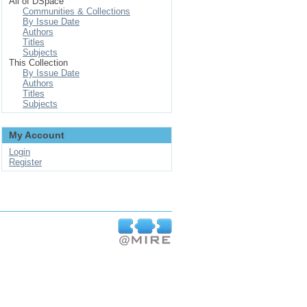
All of DSpace
Communities & Collections
By Issue Date
Authors
Titles
Subjects
This Collection
By Issue Date
Authors
Titles
Subjects
My Account
Login
Register