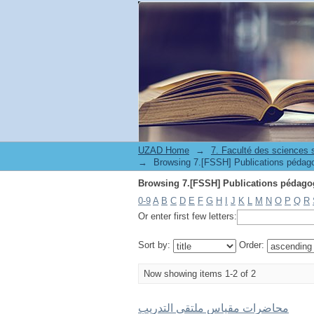
UZAD Home
→
→
0-9
A
B
C
D
E
F
G
H
I
J
K
L
M
N
O
P
Q
R
Or enter first few letters:
Sort by:
Order:
Now showing items 1-2 of 2
محاضرات مقياس ملتقى التدريب