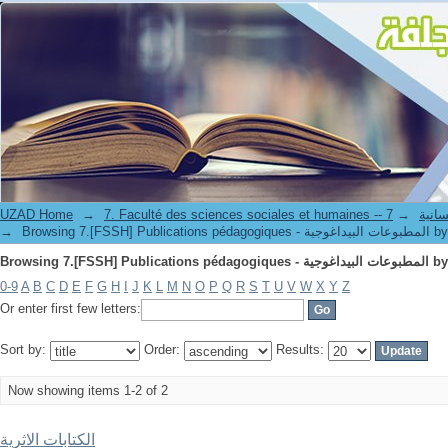
UZAD Home
→
→
7. Faculté de
→
Browsing 7.[FSSH] Publi
0-9
A
B
C
D
E
F
G
H
I
J
K
L
M
N
O
P
Q
R
S
T
U
V
W
X
Y
Z
Or enter first few letters:
Sort by:
Order:
Results:
Now showing items 1-2 of 2
الكتابات الاثرية