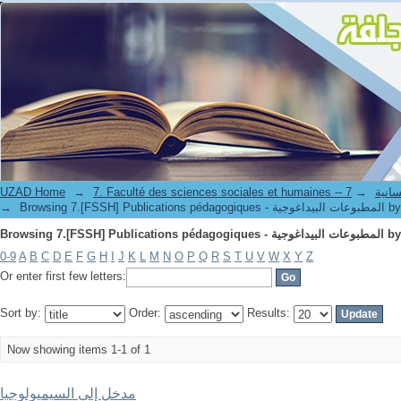
UZAD Home
→
→
7. Faculté de
→
Browsing 7.[FSSH] Publi
0-9
A
B
C
D
E
F
G
H
I
J
K
L
M
N
O
P
Q
R
S
T
U
V
W
X
Y
Z
Or enter first few letters:
Sort by:
Order:
Results:
Now showing items 1-1 of 1
مدخل إلى السيميولوجيا