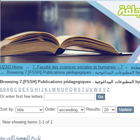
UZAD Home
→
→
7. Faculté de
→
Browsing 7.[FSSH] Publi
0-9
A
B
C
D
E
F
G
H
I
J
K
L
M
N
O
P
Q
R
S
T
U
V
W
X
Y
Z
Or enter first few letters:
Sort by:
Order:
Results:
Now showing items 1-1 of 1
تاريخ النهضة الاوربية